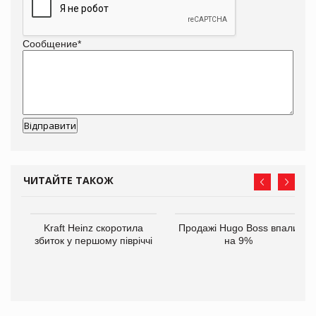
Сообщение
*
ЧИТАЙТЕ ТАКОЖ
ам
Kraft Heinz скоротила
Продажі Hugo Boss впали
іше
збиток у першому півріччі
на 9%