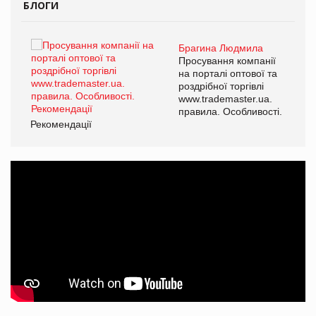
БЛОГИ
Брагина Людмила
ї
Просування компанії
а
на порталі оптової та
роздрібної торгівлі
www.trademaster.ua.
і.
правила. Особливості.
Рекомендації
Ре