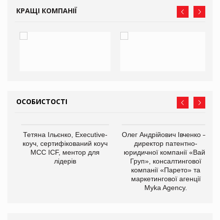
КРАЩІ КОМПАНІЇ
ОСОБИСТОСТІ
,
Тетяна Ільєнко, Executive-
Олег Андрійович Івченко —
ОВ
коуч, сертифікований коуч
директор патентно-
МСС ICF, ментор для
юридичної компанії «Вайз
лідерів
Груп», консалтингової
компанії «Парето» та
маркетингової агенції
Myka Agency.