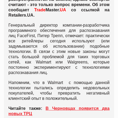
считают - это только вопрос времени. Об этом
сообщает
Trade
Master.
UA
со ссылкой на
Retailers.UA.
Генеральный директор компании-разработчика
программного обеспечения для распознавания
лиц FaceFirst, Питер Трепп, отмечает: практически
все ритейлеры сегодня используют (или
задумываются об использовании) подобные
технологии. В связи с этим новые законы могут
стать большой проблемой для таких торговых
сетей, как Walmart или Walgreens, которые
постоянно экспериментируют с технологиями
распознавания лиц.
Напомним, что в Walmart с помощью данной
технологии пытались определить недовольных
покупателей, чтобы превратить негативный
клиентский опыт в положительный.
Читайте также:
В Черновцах появится два
новых ТРЦ