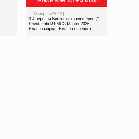
порталі оптової та
роздрібної торгівлі
18 червня 2026 |
www.trademaster.ua.
3-4 вересня Виставки та конференції
правила. Особливості.
PrivateLabel&FMCG Master-2026:
Власна марка - Власна перевага