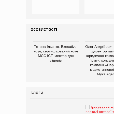
ОСОБИСТОСТІ
Тетяна Ільєнко, Executive-
Олег Андрійович
коуч, сертифікований коуч
директор пат
МСС ICF, ментор для
юридичної компа
лідерів
Груп», консал
компанії «Пар
маркетингової
арас Ігорович,
Myka Agen
иробництва ТОВ
Герчак"
БЛОГИ
Брагина Людмила
Просування компанії на