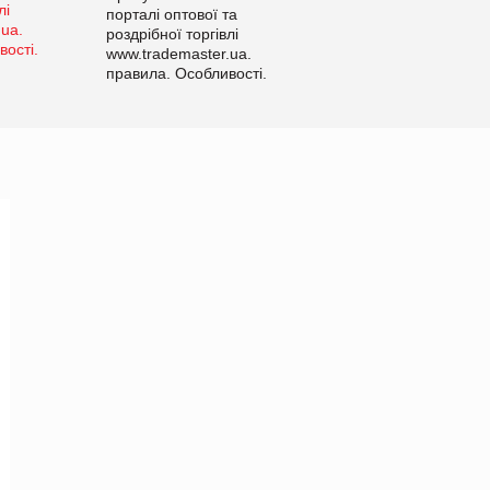
порталі оптової та
роздрібної торгівлі
www.trademaster.ua.
правила. Особливості.
Рекомендації