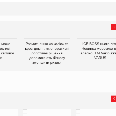
ї може
Розмитнення «з коліс» та
ICE BOSS цього літ
великі
крос-докінг: як оперативні
Новинка морозива в
світової
логістичні рішення
власної ТМ Varto вж
ки
допомагають бізнесу
VARUS
зменшити ризики