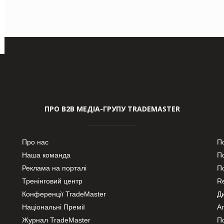
ПРО В2В МЕДІА-ГРУПУ TRADEMASTER
Про нас
П
Наша команда
П
Реклама на порталі
По
Тренінговий центр
Re
Конференції TradeMaster
Д
Національні Премії
А
Журнал TradeMaster
П