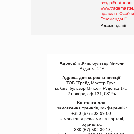
порталі оптової та
роздрібної торгівлі
www.trademaster.ua.
правила. Особливості.
ії
Рекомендації
Адреса:
м.Київ, бульвар Миколи
Руденка 14А
Адреса для кореспонденції:
ТОВ "Tрейд Мастер Груп"
м.Київ, бульвар Миколи Руденка 14а,
2 поверх, оф 121, 03194
Контакти для:
замовлення треннгів, конференцій:
+380 (67) 502-99-00,
замовлення реклами на порталі,
журналах:
+380 (67) 502 30 13,