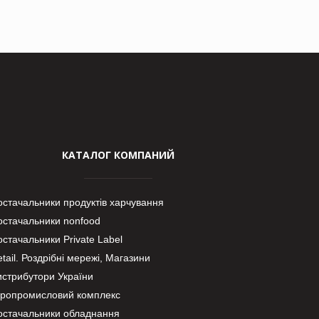
КАТАЛОГ КОМПАНИЙ
остачальники продуктів харчування
остачальники nonfood
стачальники Private Label
tail. Роздрібні мережі, Магазини
истрибутори України
гропромисловий комплекс
остачальники обладнання