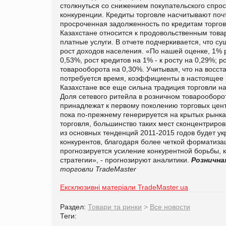
столкнуться со снижением покупательского спро
конкуренции. Кредиты торговле насчитывают поч
просроченная задолженность по кредитам торгов
Казахстане относится к продовольственным тов
платные услуги. В отчете подчеркивается, что 
рост доходов населения. «По нашей оценке, 1% 
0,53%, рост кредитов на 1% - к росту на 0,29%; 
товарооборота на 0,30%. Учитывая, что на восст
потребуется время, коэффициенты в настоящее вр
Казахстане все еще сильна традиция торговли н
Доля сетевого ритейла в розничном товарооборо
принадлежат к первому поколению торговых цент
пока по-прежнему генерируется на крытых рынка
торговля, большинство таких мест сконцентриро
из основных тенденций 2011-2015 годов будет укр
конкурентов, благодаря более четкой форматизац
прогнозируется усиление конкурентной борьбы, 
стратегии», - прогнозируют аналитики.
Рознична
торговли TradeMaster
Ексклюзивні матеріали TradeMaster.ua
Раздел:
Товари та ринки
>
Все новости
Теги: