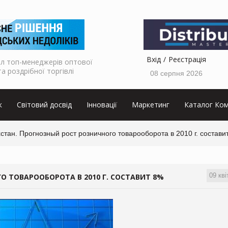
Вхід
Реєстрація
л топ-менеджерів оптової
та роздрібної торгівлі
08 серпня 2026
к
Світовий досвід
Інновації
Маркетинг
Каталог Ком
стан. Прогнозный рост розничного товарооборота в 2010 г. состави
09 кві
О ТОВАРООБОРОТА В 2010 Г. СОСТАВИТ 8%