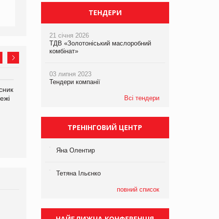
ТЕНДЕРИ
21 січня 2026
ТДВ «Золотоніський маслоробний
комбінат»
03 липня 2023
Тендери компанії
сник
Олексій Логачов-Михайлов
Яна Сараніна, директор
ежі
Файно маркет Директор
Всі тендери
компанії «УкраМарин»
департаменту з
виробництва
ТРЕНІНГОВИЙ ЦЕНТР
Яна Олентир
Тетяна Ільєнко
повний список
Брагина Людмила
Просування компанії на
НАЙБЛИЖЧА КОНФЕРЕНЦІЯ