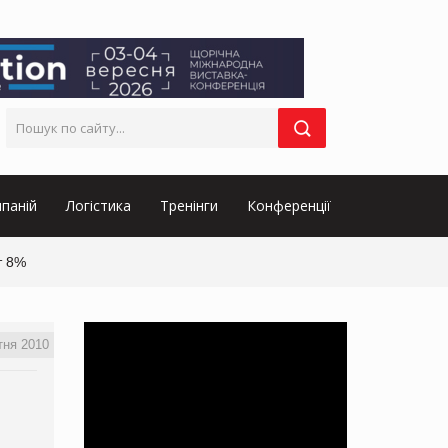
паній
Логістика
Тренінги
Конференції
т 8%
тня 2010