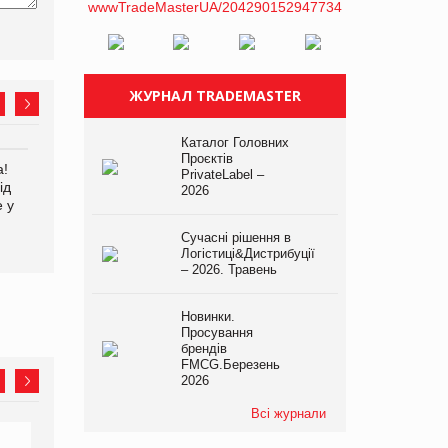
ЖУРНАЛ TRADEMASTER
Каталог Головних
Проєктів
а!
EVA.UA запустила
Kraft Heinz скоротила
PrivateLabel –
ід
кампанію «Хто б знав» про
збиток у першому півріччі
2026
е у
асортимент, якого покупці
не очікують побачити на
Сучасні рішення в
платформі
Логістиці&Дистрибуції
– 2026. Травень
Новинки.
Просування
брендів
FMCG.Березень
2026
Всі журнали