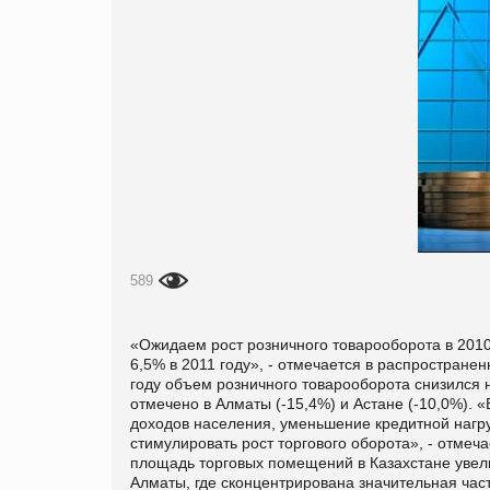
589
«Ожидаем рост розничного товарооборота в 2010 
6,5% в 2011 году», - отмечается в распростране
году объем розничного товарооборота снизился
отмечено в Алматы (-15,4%) и Астане (-10,0%). 
доходов населения, уменьшение кредитной нагру
стимулировать рост торгового оборота», - отмеч
площадь торговых помещений в Казахстане увел
Алматы, где сконцентрирована значительная част