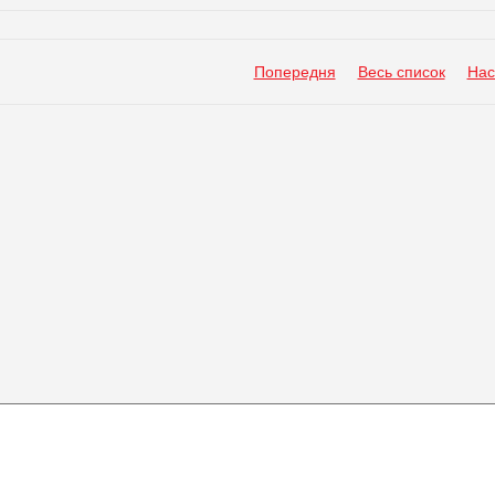
Попередня
Весь список
Нас