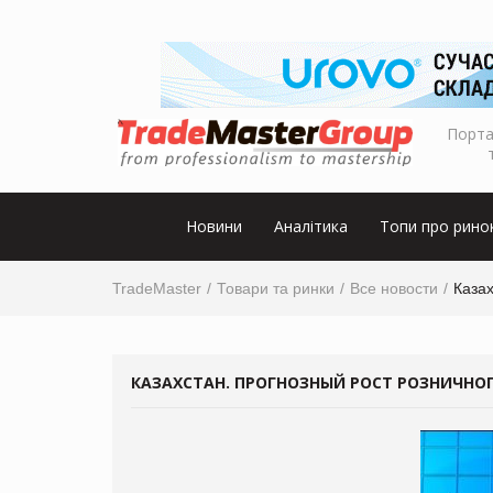
Порта
Новини
Аналітика
Топи про рино
TradeMaster
Товари та ринки
Все новости
Казах
КАЗАХСТАН. ПРОГНОЗНЫЙ РОСТ РОЗНИЧНОГ