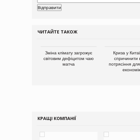
ЧИТАЙТЕ ТАКОЖ
ує виробника
Зміна клімату загрожує
Криза у Кита
добавок Thorne
світовим дефіцитом чаю
спричинити 
матча
потрясіння для 
економі
КРАЩІ КОМПАНІЇ