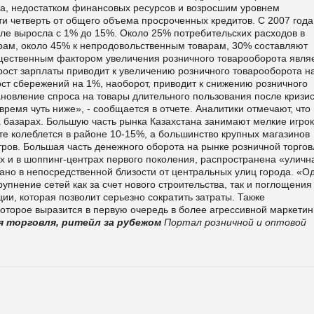
са, недостатком финансовых ресурсов и возросшим уровнем
ти четверть от общего объема просроченных кредитов. С 2007 года
ле выросла с 1% до 15%. Около 25% потребительских расходов в
арам, около 45% к непродовольственным товарам, 30% составляют
существенным фактором увеличения розничного товарооборота явля
рост зарплаты приводит к увеличению розничного товарооборота н
рост сбережений на 1%, наоборот, приводит к снижению розничного
ановление спроса на товары длительного пользования после кризи
емя чуть ниже», - сообщается в отчете. Аналитики отмечают, что 
а базарах. Большую часть рынка Казахстана занимают мелкие игрок
те колеблется в районе 10-15%, а большинство крупных магазинов
ров. Большая часть денежного оборота на рынке розничной торгов
х и в шоппинг-центрах первого поколения, распространена «уличн
вано в непосредственной близости от центральных улиц города. «О
упнение сетей как за счет нового строительства, так и поглощения
ии, которая позволит серьезно сократить затраты. Также
которое выразится в первую очередь в более агрессивной маркетин
я торговля, ритейл за рубежом
Портал розничной и оптовой