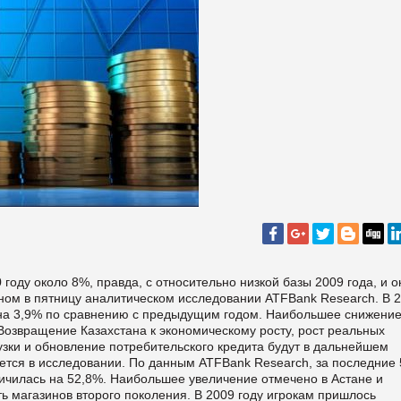
году около 8%, правда, с относительно низкой базы 2009 года, и о
нном в пятницу аналитическом исследовании ATFBank Research. В 
 на 3,9% по сравнению с предыдущим годом. Наибольшее снижени
«Возвращение Казахстана к экономическому росту, рост реальных
зки и обновление потребительского кредита будут в дальнейшем
ается в исследовании. По данным ATFBank Research, за последние 
ичилась на 52,8%. Наибольшее увеличение отмечено в Астане и
ь магазинов второго поколения. В 2009 году игрокам пришлось