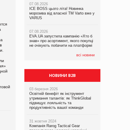
07.08.2026
07.08.2026
ICE BOSS цього літа! Новинка
ICE BOSS цього літа! Новинка
07.08.2026
морозива від власної ТМ Varto вже у
морозива від власної ТМ Varto вже у
Франція заборонила рекламні дзвінки
VARUS
VARUS
без згоди клієнтів
ется
а
07.08.2026
07.08.2026
EVA.UA запустила кампанію «Хто б
EVA.UA запустила кампанію «Хто б
са
знав» про асортимент, якого покупці
знав» про асортимент, якого покупці
в
не очікують побачити на платформі
не очікують побачити на платформі
и.
всі новини
ли
ая»
дной
НОВИНИ B2B
говой
03 березня 2026
Освітній бенефіт як інструмент
утримання талантів: як ThinkGlobal
підвищує лояльність та
продуктивність вашої команди
31 жовтня 2024
Компанія Rarog Tactical Gear