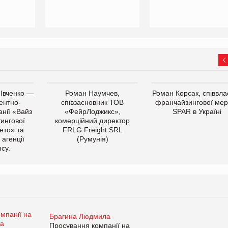
 Івченко —
Роман Наумчев,
Роман Корсак, співвла
ентно-
співзасновник ТОВ
франчайзингової мер
нії «Вайз
«ФейрЛоджикс»,
SPAR в Україні
тингової
комерційний директор
ето» та
FRLG Freight SRL
 агенції
(Румунія)
cy.
Брагина Людмила
Просування компанії на