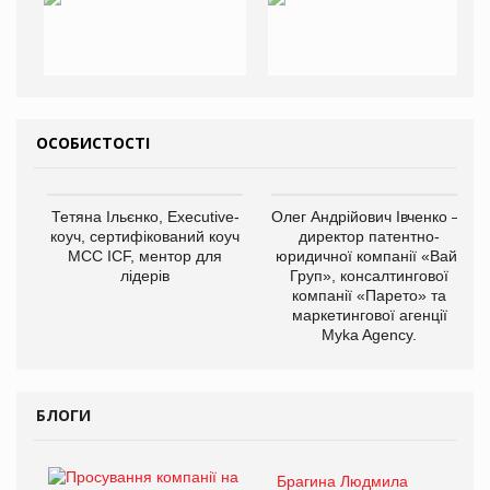
ОСОБИСТОСТІ
Тетяна Ільєнко, Executive-
Олег Андрійович Івченко —
коуч, сертифікований коуч
директор патентно-
МСС ICF, ментор для
юридичної компанії «Вайз
лідерів
Груп», консалтингової
компанії «Парето» та
маркетингової агенції
Myka Agency.
БЛОГИ
Брагина Людмила