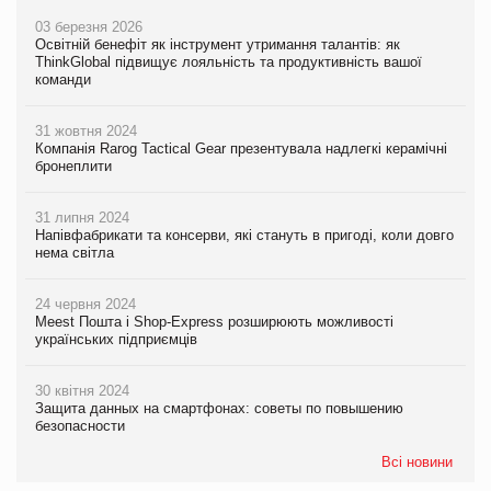
03 березня 2026
Освітній бенефіт як інструмент утримання талантів: як
ThinkGlobal підвищує лояльність та продуктивність вашої
команди
31 жовтня 2024
Компанія Rarog Tactical Gear презентувала надлегкі керамічні
бронеплити
31 липня 2024
Напівфабрикати та консерви, які стануть в пригоді, коли довго
нема світла
24 червня 2024
Meest Пошта і Shop-Express розширюють можливості
українських підприємців
30 квітня 2024
Защита данных на смартфонах: советы по повышению
безопасности
Всі новини