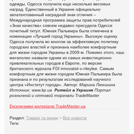
одежды, Одесса получила еще несколько весомых
наград. Единственный в Украине официально
запатентованный наградной знак отличия –
Международная программа защиты прав потребителей
«Знак качества» совсем недавно присудила Одессе
почетный титул. Южная Пальмира была отмечена в
номинации «Лучший город Украины». Высокую оценку
Одесса получила во многом за эффективную политику
городских властей и признана наиболее комфортным
для жизни городом Украины в 2009-м. Помимо этого, наш
мегаполис назвали одним из самых инвестиционно
привлекательных городов в Европе, по версии
британского журнала FDI innovatsii-v-riteylee. Самым
комфортным для жизни городом Южная Пальмира была
признана и по результатам исследований научного
центра «Институт города».
Автор: Марина Люкшина
Источник:
www.kp.ua
Ритейл в Украине
Портал
розничной и оптовой торговли TradeMaster
Ексклюзивні матеріали TradeMaster.ua
Раздел:
Товари та ринки
>
Все новости
Теги: