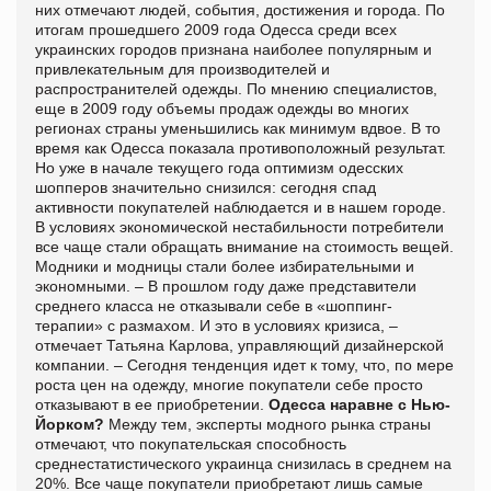
них отмечают людей, события, достижения и города. По
итогам прошедшего 2009 года Одесса среди всех
украинских городов признана наиболее популярным и
привлекательным для производителей и
распространителей одежды. По мнению специалистов,
еще в 2009 году объемы продаж одежды во многих
регионах страны уменьшились как минимум вдвое. В то
время как Одесса показала противоположный результат.
Но уже в начале текущего года оптимизм одесских
шопперов значительно снизился: сегодня спад
активности покупателей наблюдается и в нашем городе.
В условиях экономической нестабильности потребители
все чаще стали обращать внимание на стоимость вещей.
Модники и модницы стали более избирательными и
экономными. – В прошлом году даже представители
среднего класса не отказывали себе в «шоппинг-
терапии» с размахом. И это в условиях кризиса, –
отмечает Татьяна Карлова, управляющий дизайнерской
компании. – Сегодня тенденция идет к тому, что, по мере
роста цен на одежду, многие покупатели себе просто
отказывают в ее приобретении.
Одесса наравне с Нью-
Йорком?
Между тем, эксперты модного рынка страны
отмечают, что покупательская способность
среднестатистического украинца снизилась в среднем на
20%. Все чаще покупатели приобретают лишь самые