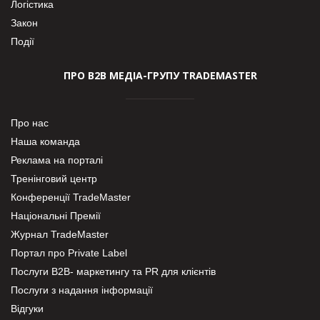
Логістика
Закон
Події
ПРО В2В МЕДІА-ГРУПУ TRADEMASTER
Про нас
Наша команда
Реклама на порталі
Тренінговий центр
Конференції TradeMaster
Національні Премії
Журнал TradeMaster
Портал про Private Label
Послуги В2В- маркетингу та PR для клієнтів
Послуги з надання інформації
Відгуки