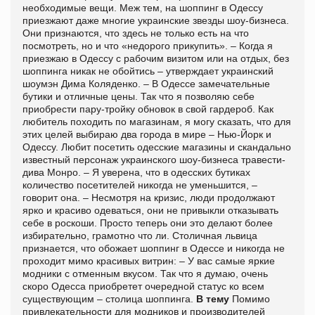
необходимые вещи. Меж тем, на шоппинг в Одессу
приезжают даже многие украинские звезды шоу-бизнеса.
Они признаются, что здесь не только есть на что
посмотреть, но и что «недорого прикупить». – Когда я
приезжаю в Одессу с рабочим визитом или на отдых, без
шоппинга никак не обойтись – утверждает украинский
шоумэн Дима Коляденко. – В Одессе замечательные
бутики и отличные цены. Так что я позволяю себе
приобрести пару-тройку обновок в свой гардероб. Как
любитель походить по магазинам, я могу сказать, что для
этих целей выбираю два города в мире – Нью-Йорк и
Одессу. Любит посетить одесские магазины и скандально
известный персонаж украинского шоу-бизнеса травести-
дива Монро. – Я уверена, что в одесских бутиках
количество посетителей никогда не уменьшится, –
говорит она. – Несмотря на кризис, люди продолжают
ярко и красиво одеваться, они не привыкли отказывать
себе в роскоши. Просто теперь они это делают более
избирательно, грамотно что ли. Столичная львица
признается, что обожает шоппинг в Одессе и никогда не
проходит мимо красивых витрин: – У вас самые яркие
модники с отменным вкусом. Так что я думаю, очень
скоро Одесса приобретет очередной статус ко всем
существующим – столица шоппинга.
В тему
Помимо
привлекательности для модников и производителей