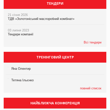
ТЕНДЕРИ
21 січня 2026
ТДВ «Золотоніський маслоробний комбінат»
03 липня 2023
Тендери компанії
Всі тендери
ТРЕНІНГОВИЙ ЦЕНТР
Яна Олентир
Тетяна Ільєнко
повний список
НАЙБЛИЖЧА КОНФЕРЕНЦІЯ