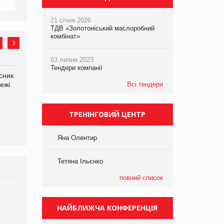
21 січня 2026
ТДВ «Золотоніський маслоробний
комбінат»
03 липня 2023
Тендери компанії
сник
Олексій Логачов-Михайлов
Яна Сараніна, директор
ежі
Файно маркет Директор
Всі тендери
компанії «УкраМарин»
департаменту з
виробництва
ТРЕНІНГОВИЙ ЦЕНТР
Яна Олентир
Тетяна Ільєнко
повний список
Брагина Людмила
Просування компанії на
НАЙБЛИЖЧА КОНФЕРЕНЦІЯ
порталі оптової та
роздрібної торгівлі