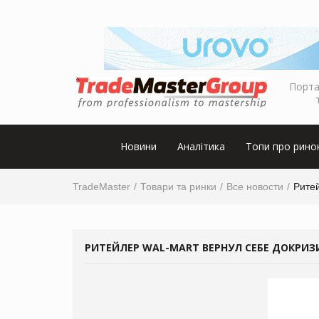
Порта
Новини
Аналітика
Топи про рино
TradeMaster
Товари та ринки
Все новости
Рите
РИТЕЙЛЕР WAL-MART ВЕРНУЛ СЕБЕ ДОКРИ