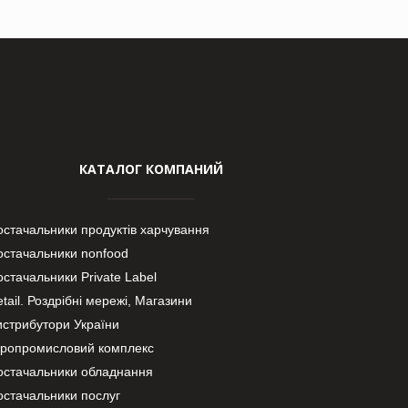
КАТАЛОГ КОМПАНИЙ
остачальники продуктів харчування
остачальники nonfood
стачальники Private Label
tail. Роздрібні мережі, Магазини
истрибутори України
гропромисловий комплекс
остачальники обладнання
остачальники послуг