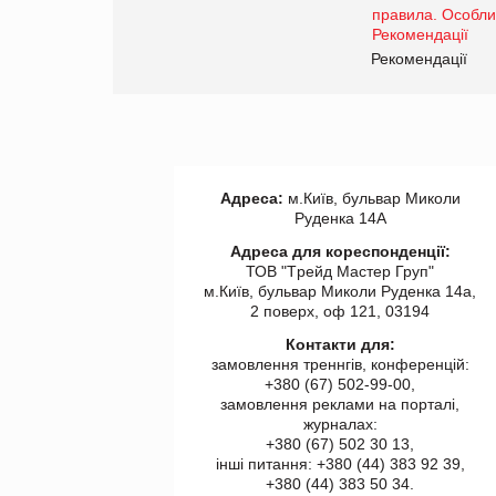
www.trademaster.ua.
правила. Особливості.
ії
Рекомендації
Адреса:
м.Київ, бульвар Миколи
Руденка 14А
Адреса для кореспонденції:
ТОВ "Tрейд Мастер Груп"
м.Київ, бульвар Миколи Руденка 14а,
2 поверх, оф 121, 03194
Контакти для:
замовлення треннгів, конференцій:
+380 (67) 502-99-00,
замовлення реклами на порталі,
журналах:
+380 (67) 502 30 13,
інші питання: +380 (44) 383 92 39,
+380 (44) 383 50 34.