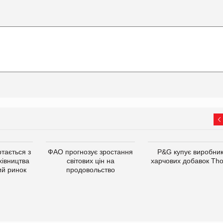
тається з
ФАО прогнозує зростання
P&G купує виробни
хівництва
світових цін на
харчових добавок Th
ий ринок
продовольство