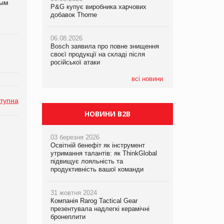
ным
P&G купує виробника харчових
P&G купує виробника харчових
P&G купує виробника харчових
добавок Thorne
добавок Thorne
добавок Thorne
06.08.2026
06.08.2026
06.08.2026
Bosch заявила про повне знищення
Bosch заявила про повне знищення
Bosch заявила про повне знищення
своєї продукції на складі після
своєї продукції на складі після
своєї продукції на складі після
російської атаки
російської атаки
російської атаки
всі новини
тупна
НОВИНИ B2B
03 березня 2026
Освітній бенефіт як інструмент
утримання талантів: як ThinkGlobal
підвищує лояльність та
продуктивність вашої команди
31 жовтня 2024
Компанія Rarog Tactical Gear
презентувала надлегкі керамічні
бронеплити