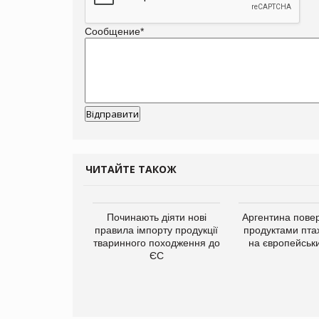
Сообщение
*
ЧИТАЙТЕ ТАКОЖ
упермаркетів
Починають діяти нові
Аргентина повер
упує мережу
правила імпорту продукції
продуктами пта
нів формату
тваринного походження до
на європейськ
ce store КОЛО:
ЄС
ана компанія
ватиме 374
газини