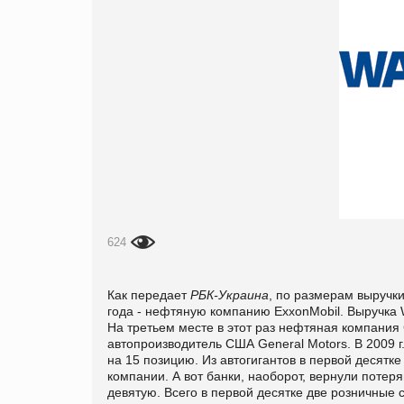
624
Как передает
РБК-Украина
, по размерам выручки
года - нефтяную компанию ExxonMobil. Выручка W
На третьем месте в этот раз нефтяная компания
автопроизводитель США General Motors. В 2009 
на 15 позицию. Из автогигантов в первой десятк
компании. А вот банки, наоборот, вернули потеря
девятую. Всего в первой десятке две розничные