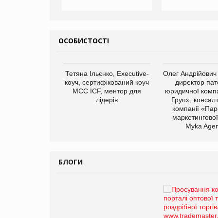
ОСОБИСТОСТІ
арас Ігорович,
Тетяна Ільєнко, Executive-
Олег Андрійович
иробництва ТОВ
коуч, сертифікований коуч
директор пат
Герчак"
МСС ICF, ментор для
юридичної компа
лідерів
Груп», консал
компанії «Пар
маркетингової
Myka Agen
БЛОГИ
Брагина Людмила
Просування компанії на
порталі оптової та
роздрібної торгівлі