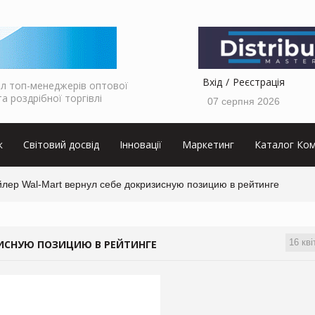
Вхід
Реєстрація
л топ-менеджерів оптової
та роздрібної торгівлі
07 серпня 2026
к
Світовий досвід
Інновації
Маркетинг
Каталог Ком
йлер Wal-Mart вернул себе докризисную позицию в рейтинге
16 кві
ЗИСНУЮ ПОЗИЦИЮ В РЕЙТИНГЕ