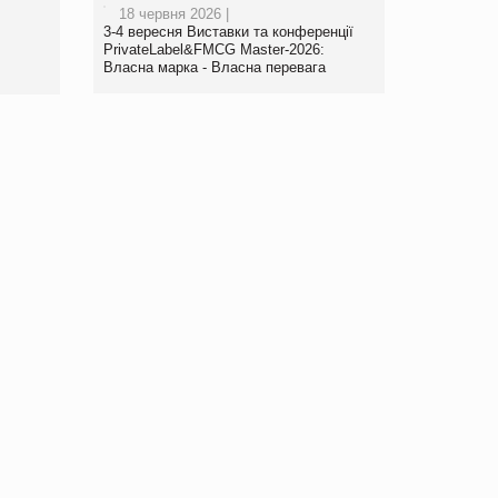
18 червня 2026 |
www.trademaster.ua.
3-4 вересня Виставки та конференції
правила. Особливості.
PrivateLabel&FMCG Master-2026:
Власна марка - Власна перевага