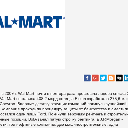
 в 2009 г. Wal-Mart почти в полтора раза превзошла лидера списка
al-Mart составила 408,2 млрд долл., а Exxon заработала 275,6 мл
 Chevron. Впервые десятку ведущих компаний покинул крупнейший
г. компания проходила процедуру защиты от банкротства и сместил
е остался один лишь Ford. Покинули верхушку рейтинга и строитель
нные позиции. BofA занял пятую строчку рейтинга, а J.P.Morgan -
 сети, три нефтяные компании, две машиностроительные, одна