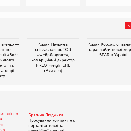
 Івченко —
Роман Наумчев,
Роман Корсак, співвла
ентно-
співзасновник ТОВ
франчайзингової мер
нії «Вайз
«ФейрЛоджикс»,
SPAR в Україні
тингової
комерційний директор
ето» та
FRLG Freight SRL
 агенції
(Румунія)
cy.
Брагина Людмила
Просування компанії на
порталі оптової та
роздрібної торгівлі