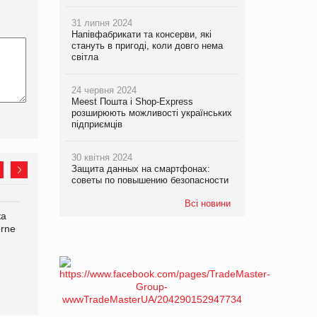
31 липня 2024
Напівфабрикати та консерви, які
стануть в пригоді, коли довго нема
світла
24 червня 2024
Meest Пошта і Shop-Express
розширюють можливості українських
підприємців
30 квітня 2024
Защита данных на смартфонах:
советы по повышению безопасности
Всі новини
ка
Bosch заявила про повне
Смачна новинка для
orne
знищення своєї продукції
хвостатих: у VARUS
на складі після російської
з’явилися паучі Varto Paw
атаки
expert від власної ТМ
Varto!