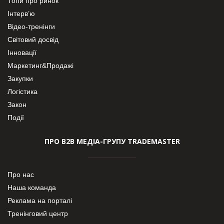
Топи про ринок
Інтерв’ю
Відео-тренінги
Світовий досвід
Інновації
Маркетинг&Продажі
Закупки
Логістика
Закон
Події
ПРО В2В МЕДІА-ГРУПУ TRADEMASTER
Про нас
Наша команда
Реклама на порталі
Тренінговий центр