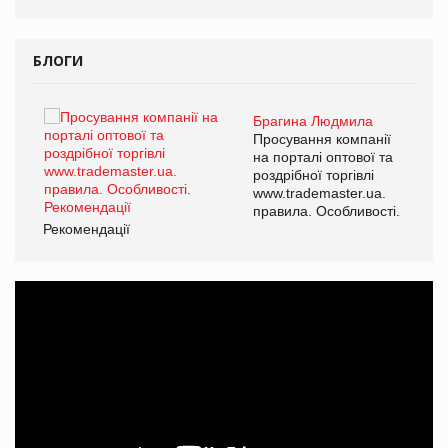
БЛОГИ
Брагина Людмила
ї
Просування компанії
а
на порталі оптової та
роздрібної торгівлі
www.trademaster.ua.
і.
правила. Особливості.
Рекомендації
Ре