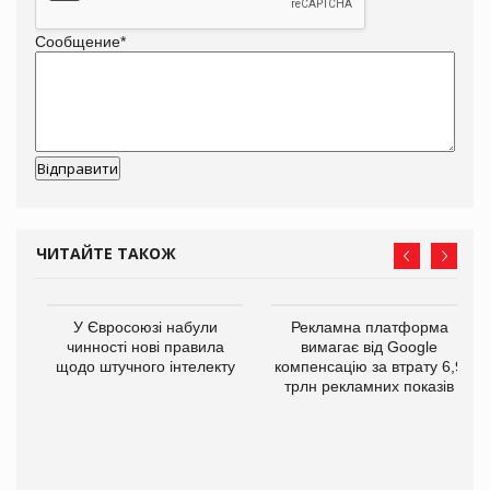
Сообщение
*
ЧИТАЙТЕ ТАКОЖ
У Євросоюзі набули
Рекламна платформа
го
чинності нові правила
вимагає від Google
щодо штучного інтелекту
компенсацію за втрату 6,9
трлн рекламних показів