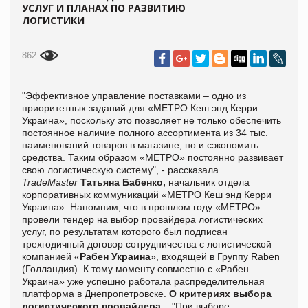
УСЛУГ И ПЛАНАХ ПО РАЗВИТИЮ
ЛОГИСТИКИ
862
"Эффективное управление поставками – одно из
приоритетных заданий для «МЕТРО Кеш энд Керри
Украина», поскольку это позволяет не только обеспечить
постоянное наличие полного ассортимента из 34 тыс.
наименований товаров в магазине, но и сэкономить
средства. Таким образом «МЕТРО» постоянно развивает
свою логистическую систему", - рассказала
TradeMaster
Татьяна Бабенко,
начальник отдела
корпоративных коммуникаций «МЕТРО Кеш энд Керри
Украина».
Напомним, что в прошлом году «МЕТРО»
провели тендер на выбор провайдера логистических
услуг, по результатам которого был подписан
трехгодичный договор сотрудничества с логистической
компанией «
Рабен Украина
», входящей в Группу Raben
(Голландия). К тому моменту совместно с «Рабен
Украина» уже успешно работала распределительная
платформа в Днепропетровске.
О критериях выбора
логистического провайдера
: "При выборе