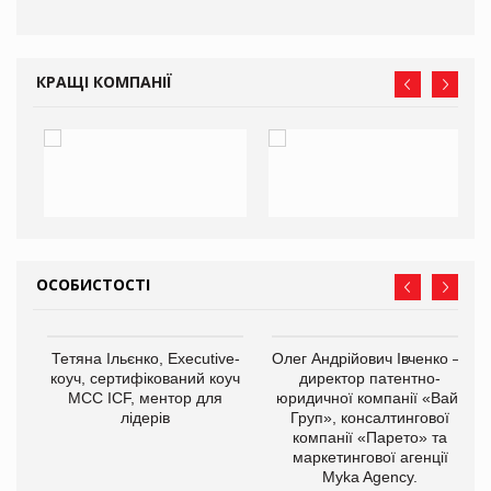
КРАЩІ КОМПАНІЇ
ОСОБИСТОСТІ
,
Тетяна Ільєнко, Executive-
Олег Андрійович Івченко —
ОВ
коуч, сертифікований коуч
директор патентно-
МСС ICF, ментор для
юридичної компанії «Вайз
лідерів
Груп», консалтингової
компанії «Парето» та
маркетингової агенції
Myka Agency.