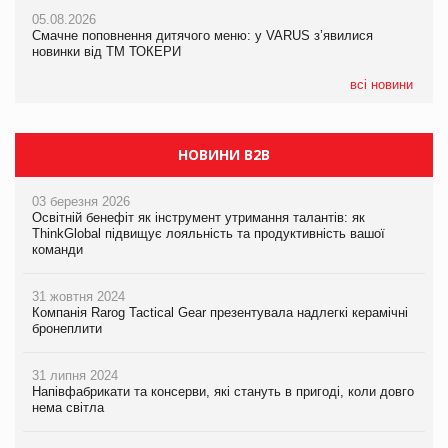
AstraZeneca обговорює найбільшу угоду десятиліття
05.08.2026
05.08.2026
Смачне поповнення дитячого меню: у VARUS з’явилися
Смачне поповнення дитячого меню: у VARUS з’явилися
новинки від ТМ ТОКЕРИ
новинки від ТМ ТОКЕРИ
всі новини
НОВИНИ B2B
03 березня 2026
Освітній бенефіт як інструмент утримання талантів: як
ThinkGlobal підвищує лояльність та продуктивність вашої
команди
31 жовтня 2024
Компанія Rarog Tactical Gear презентувала надлегкі керамічні
бронеплити
31 липня 2024
Напівфабрикати та консерви, які стануть в пригоді, коли довго
нема світла