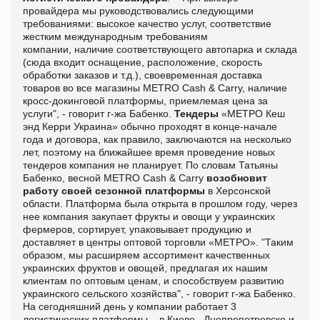
провайдера мы руководствовались следующими
требованиями: высокое качество услуг, соответствие
жестким международным требованиям
компании, наличие соответствующего автопарка и склада
(сюда входит оснащение, расположение, скорость
обработки заказов и т.д.), своевременная доставка
товаров во все магазины METRO Cash & Carry, наличие
кросс-докинговой платформы, приемлемая цена за
услуги", - говорит г-жа Бабенко.
Тендеры
«МЕТРО Кеш
энд Керри Украина» обычно проходят в конце-начале
года и договора, как правило, заключаются на несколько
лет, поэтому на ближайшее время проведение новых
тендеров компания не планирует.
По словам Татьяны
Бабенко, весной
METRO
Cash
&
Carry
возобновит
работу своей сезонной платформы
в Херсонской
области. Платформа была открыта в прошлом году, через
нее компания закупает фрукты и овощи у украинских
фермеров, сортирует, упаковывает продукцию и
доставляет в центры оптовой торговли «МЕТРО». "Таким
образом, мы расширяем ассортимент качественных
украинских фруктов и овощей, предлагая их нашим
клиентам по оптовым ценам, и способствуем развитию
украинского сельского хозяйства", - говорит г-жа Бабенко.
На сегодняшний день у компании работает 3
логистических платформы – в Киеве,
Днепропетровске и