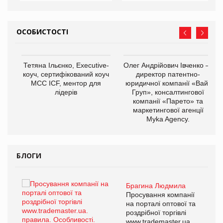
ОСОБИСТОСТІ
Тетяна Ільєнко, Executive-
Олег Андрійович Івченко —
коуч, сертифікований коуч
директор патентно-
МСС ICF, ментор для
юридичної компанії «Вайз
лідерів
Груп», консалтингової
компанії «Парето» та
маркетингової агенції
,
Myka Agency.
ОВ
БЛОГИ
Брагина Людмила
ї
Просування компанії
а
на порталі оптової та
роздрібної торгівлі
www.trademaster.ua.