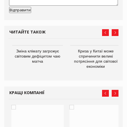
ЧИТАЙТЕ ТАКОЖ
Зміна клімату загрожує
Криза у Китаї може
ne
світовим дефіцитом чаю
спричинити великі
матча
потрясіння для світової
економіки
КРАЩІ КОМПАНІЇ