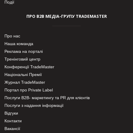
Події
ПРО В2В МЕДІА-ГРУПУ TRADEMASTER
Про нас
Наша команда
Реклама на порталі
Тренінговий центр
Конференції TradeMaster
Національні Премії
Журнал TradeMaster
Портал про Private Label
Послуги В2В- маркетингу та PR для клієнтів
Послуги з надання інформації
Відгуки
Контакти
Вакансії