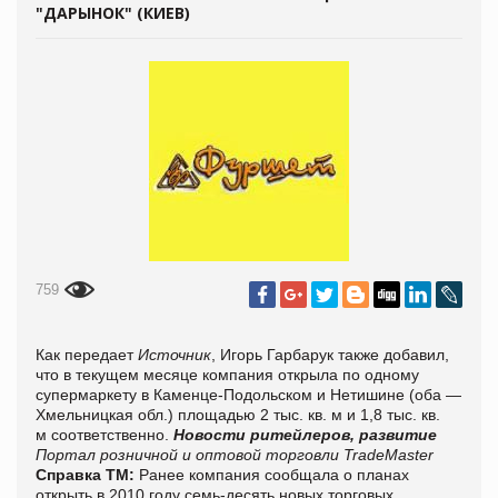
"ДАРЫНОК" (КИЕВ)
759
Как передает
Источник
, Игорь Гарбарук также добавил,
что в текущем месяце компания открыла по одному
супермаркету в Каменце-Подольском и Нетишине (оба —
Хмельницкая обл.) площадью 2 тыс. кв. м и 1,8 тыс. кв.
м соответственно.
Новости ритейлеров, развитие
Портал розничной и оптовой торговли TradeMaster
Справка ТМ:
Ранее компания сообщала о планах
открыть в 2010 году семь-десять новых торговых