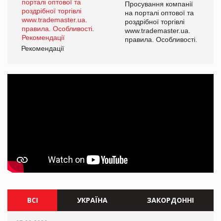
ї
Просування компанії
а
на порталі оптової та
роздрібної торгівлі
www.trademaster.ua.
і.
правила. Особливості.
Рекомендації
Ре
ВСІ
УКРАЇНА
ЗАКОРДОННІ