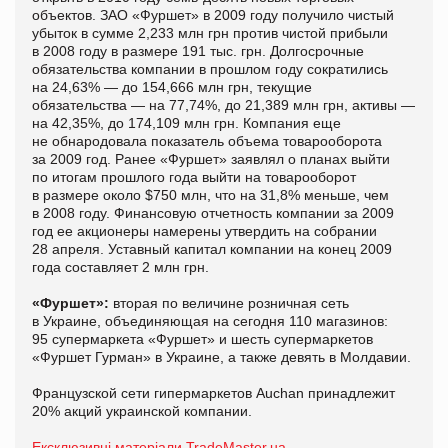
объектов. ЗАО «Фуршет» в 2009 году получило чистый
убыток в сумме 2,233 млн грн против чистой прибыли
в 2008 году в размере 191 тыс. грн. Долгосрочные
обязательства компании в прошлом году сократились
на 24,63% — до 154,666 млн грн, текущие
обязательства — на 77,74%, до 21,389 млн грн, активы —
на 42,35%, до 174,109 млн грн. Компания еще
не обнародовала показатель объема товарооборота
за 2009 год. Ранее «Фуршет» заявлял о планах выйти
по итогам прошлого года выйти на товарооборот
в размере около $750 млн, что на 31,8% меньше, чем
в 2008 году. Финансовую отчетность компании за 2009
год ее акционеры намерены утвердить на собрании
28 апреля. Уставный капитал компании на конец 2009
года составляет 2 млн грн.
«Фуршет»:
вторая по величине розничная сеть
в Украине, объединяющая на сегодня 110 магазинов:
95 супермаркета «Фуршет» и шесть супермаркетов
«Фуршет Гурман» в Украине, а также девять в Молдавии.
Французской сети гипермаркетов Auchan принадлежит
20% акций украинской компании.
Ексклюзивні матеріали TradeMaster.ua