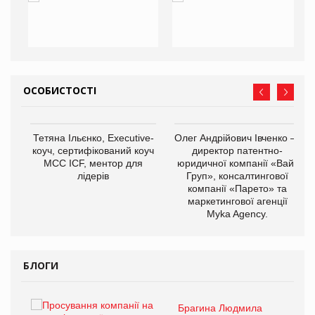
ОСОБИСТОСТІ
,
Тетяна Ільєнко, Executive-
Олег Андрійович Івченко —
ОВ
коуч, сертифікований коуч
директор патентно-
МСС ICF, ментор для
юридичної компанії «Вайз
лідерів
Груп», консалтингової
компанії «Парето» та
маркетингової агенції
Myka Agency.
БЛОГИ
Брагина Людмила