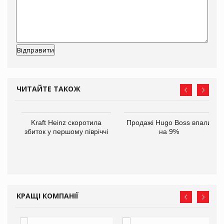
ЧИТАЙТЕ ТАКОЖ
ам
Kraft Heinz скоротила
Продажі Hugo Boss впали
іше
збиток у першому півріччі
на 9%
КРАЩІ КОМПАНІЇ