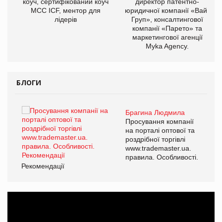
ОВ
коуч, сертифікований коуч
директор патентно-
МСС ICF, ментор для
юридичної компанії «Вайз
лідерів
Груп», консалтингової
компанії «Парето» та
маркетингової агенції
Myka Agency.
БЛОГИ
Брагина Людмила
ї
Просування компанії
а
на порталі оптової та
роздрібної торгівлі
www.trademaster.ua.
і.
правила. Особливості.
Рекомендації
Ре