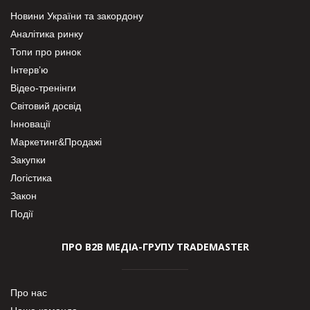
Новини України та закордону
Аналітика ринку
Топи про ринок
Інтерв’ю
Відео-тренінги
Світовий досвід
Інновації
Маркетинг&Продажі
Закупки
Логістика
Закон
Події
ПРО В2В МЕДІА-ГРУПУ TRADEMASTER
Про нас