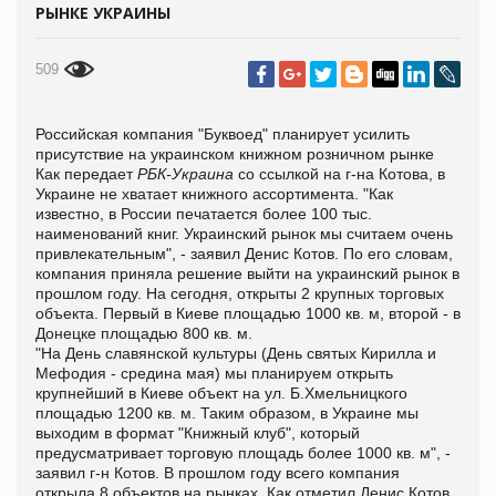
РЫНКЕ УКРАИНЫ
509
Российская компания "Буквоед" планирует усилить
присутствие на украинском книжном розничном рынке
Как передает
РБК-Украина
со ссылкой на г-на Котова, в
Украине не хватает книжного ассортимента. "Как
известно, в России печатается более 100 тыс.
наименований книг. Украинский рынок мы считаем очень
привлекательным", - заявил Денис Котов. По его словам,
компания приняла решение выйти на украинский рынок в
прошлом году. На сегодня, открыты 2 крупных торговых
объекта. Первый в Киеве площадью 1000 кв. м, второй - в
Донецке площадью 800 кв. м.
"На День славянской культуры (День святых Кирилла и
Мефодия - средина мая) мы планируем открыть
крупнейший в Киеве объект на ул. Б.Хмельницкого
площадью 1200 кв. м. Таким образом, в Украине мы
выходим в формат "Книжный клуб", который
предусматривает торговую площадь более 1000 кв. м", -
заявил г-н Котов. В прошлом году всего компания
открыла 8 объектов на рынках. Как отметил Денис Котов,