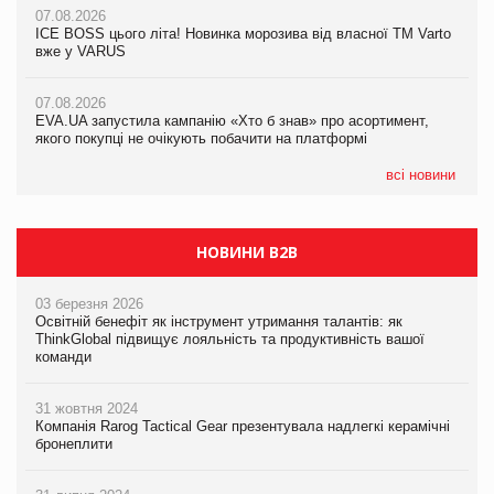
07.08.2026
07.08.2026
Продажі Hugo Boss впали на 9%
ICE BOSS цього літа! Новинка морозива від власної ТМ Varto
ICE BOSS цього літа! Новинка морозива від власної ТМ Varto
вже у VARUS
вже у VARUS
07.08.2026
Франція заборонила рекламні дзвінки без згоди клієнтів
07.08.2026
07.08.2026
EVA.UA запустила кампанію «Хто б знав» про асортимент,
EVA.UA запустила кампанію «Хто б знав» про асортимент,
якого покупці не очікують побачити на платформі
якого покупці не очікують побачити на платформі
всі новини
НОВИНИ B2B
03 березня 2026
Освітній бенефіт як інструмент утримання талантів: як
ThinkGlobal підвищує лояльність та продуктивність вашої
команди
31 жовтня 2024
Компанія Rarog Tactical Gear презентувала надлегкі керамічні
бронеплити