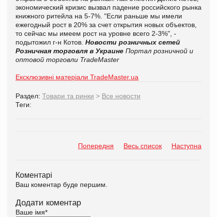
экономический кризис вызвал падение российского рынка
книжного ритейла на 5-7%. "Если раньше мы имели
ежегодный рост в 20% за счет открытия новых объектов,
то сейчас мы имеем рост на уровне всего 2-3%", -
подытожил г-н Котов.
Новости розничных сетей
Розничная торговля в Украине
Портал розничной и
оптовой торговли TradeMaster
Ексклюзивні матеріали TradeMaster.ua
Раздел:
Товари та ринки
>
Все новости
Теги:
Попередня
Весь список
Наступна
Коментарі
Ваш коментар буде першим.
Додати коментар
Ваше імя
*