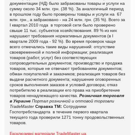
документации (НД) было забракованы товары и услуги на
сумму около 34 млн. грн. (38 %). За аналогичный период
в прошлом году было проверены товары и услуги на 67
млн. грн., а забраковано - на 24 млн. грн. (35 %). Всего за
І квартал 2010 года в торговой сети было проверено
свыше 11 тыс. субъектов хозяйствования. 89 % из них
нарушают требования нормативных документов (в І
квартале 2009 года - 92 %). Во время проверок чаще
всего отмечались такие виды нарушений: отсутствие
своевременной и полной информации; реализация
товаров (работ, услуг) без соответствующих
сопроводительных документов; производство и продажа
товаров, которые не отвечают требованиям документов;
обман покупателей и заказчиков; реализация товаров без
выдачи расчетного документа; нарушение оговоренных
сроков выполнения заказов и условий договора; отказ
потребителю в реализации его права на приобретение
товаров ненадлежащего качества.
Розничная торговля
в Украине
Портал розничной и оптовой торговли
TradeMaster
Справка ТМ:
Сотрудники
Госпотребстандарта в течение первого квартала
текущего года проверили 1271 тонну продовольственных
товаров.
Ексклюзивні матеріали TradeMaster.ua