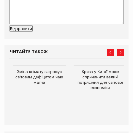
ЧИТАЙТЕ ТАКОЖ
Зміна клімату загрожує
Криза у Китаї може
ne
світовим дефіцитом чаю
спричинити великі
матча
потрясіння для світової
економіки