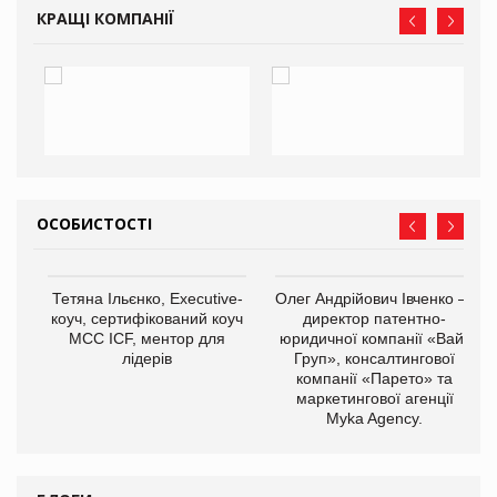
КРАЩІ КОМПАНІЇ
ОСОБИСТОСТІ
,
Тетяна Ільєнко, Executive-
Олег Андрійович Івченко —
ОВ
коуч, сертифікований коуч
директор патентно-
МСС ICF, ментор для
юридичної компанії «Вайз
лідерів
Груп», консалтингової
компанії «Парето» та
маркетингової агенції
Myka Agency.