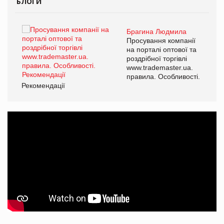
БЛОГИ
Брагина Людмила
ї
Просування компанії
а
на порталі оптової та
роздрібної торгівлі
www.trademaster.ua.
і.
правила. Особливості.
Рекомендації
Ре