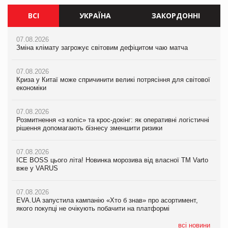
ВСІ
УКРАЇНА
ЗАКОРДОННІ
07.08.2026
07.08.2026
07.08.2026
Зміна клімату загрожує світовим дефіцитом чаю матча
Зміна клімату загрожує світовим дефіцитом чаю матча
Зміна клімату загрожує світовим дефіцитом чаю матча
07.08.2026
07.08.2026
07.08.2026
Криза у Китаї може спричинити великі потрясіння для світової
Криза у Китаї може спричинити великі потрясіння для світової
Криза у Китаї може спричинити великі потрясіння для світової
економіки
економіки
економіки
07.08.2026
07.08.2026
07.08.2026
Розмитнення «з коліс» та крос-докінг: як оперативні логістичні
Розмитнення «з коліс» та крос-докінг: як оперативні логістичні
Kraft Heinz скоротила збиток у першому півріччі
рішення допомагають бізнесу зменшити ризики
рішення допомагають бізнесу зменшити ризики
07.08.2026
07.08.2026
07.08.2026
Продажі Hugo Boss впали на 9%
ICE BOSS цього літа! Новинка морозива від власної ТМ Varto
ICE BOSS цього літа! Новинка морозива від власної ТМ Varto
вже у VARUS
вже у VARUS
07.08.2026
Франція заборонила рекламні дзвінки без згоди клієнтів
07.08.2026
07.08.2026
EVA.UA запустила кампанію «Хто б знав» про асортимент,
EVA.UA запустила кампанію «Хто б знав» про асортимент,
якого покупці не очікують побачити на платформі
якого покупці не очікують побачити на платформі
всі новини