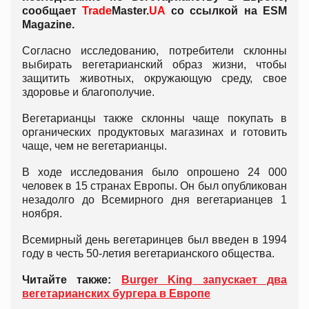
сообщает
Trade
Master.
UA
со ссылкой на ESM
Magazine.
Согласно исследованию, потребители склонны
выбирать вегетарианский образ жизни, чтобы
защитить животных, окружающую среду, свое
здоровье и благополучие.
Вегетарианцы также склонны чаще покупать в
органических продуктовых магазинах и готовить
чаще, чем не вегетарианцы.
В ходе исследования было опрошено 24 000
человек в 15 странах Европы. Он был опубликован
незадолго до Всемирного дня вегетарианцев 1
ноября.
Всемирный день вегетаринцев был введен в 1994
году в честь 50-летия вегетарианского общества.
Читайте также:
Burger King запускает два
вегетарианских бургера в Европе