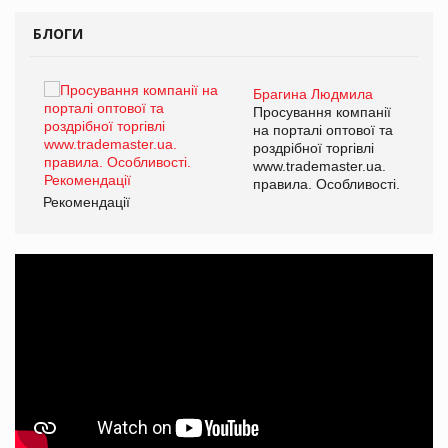
БЛОГИ
Брагина Людмила
ї
Просування компанії
а
на порталі оптової та
роздрібної торгівлі
www.trademaster.ua.
і.
правила. Особливості.
Рекомендації
Ре