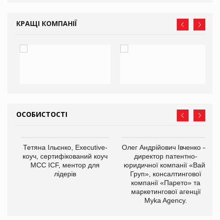
О:
КРАЩІ КОМПАНІЇ
ОСОБИСТОСТІ
,
Тетяна Ільєнко, Executive-
Олег Андрійович Івченко —
ОВ
коуч, сертифікований коуч
директор патентно-
МСС ICF, ментор для
юридичної компанії «Вайз
лідерів
Груп», консалтингової
компанії «Парето» та
маркетингової агенції
Myka Agency.