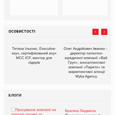
ОСОБИСТОСТІ
,
Тетяна Ільєнко, Executive-
Олег Андрійович Івченко —
ОВ
коуч, сертифікований коуч
директор патентно-
МСС ICF, ментор для
юридичної компанії «Вайз
лідерів
Груп», консалтингової
компанії «Парето» та
маркетингової агенції
Myka Agency.
БЛОГИ
Брагина Людмила