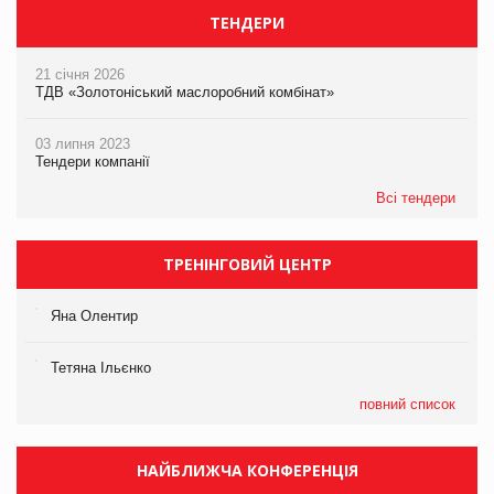
ТЕНДЕРИ
21 січня 2026
ТДВ «Золотоніський маслоробний комбінат»
03 липня 2023
Тендери компанії
Всі тендери
ТРЕНІНГОВИЙ ЦЕНТР
Яна Олентир
Тетяна Ільєнко
повний список
НАЙБЛИЖЧА КОНФЕРЕНЦІЯ