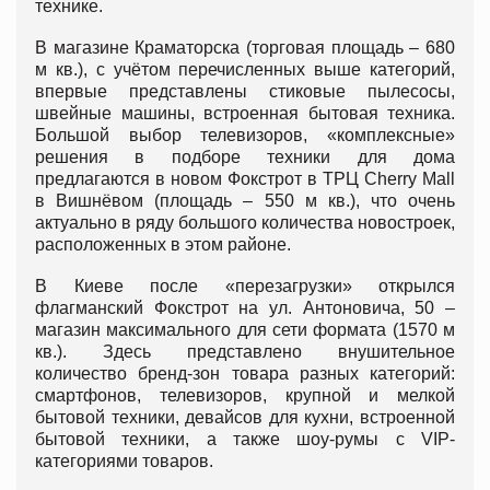
технике.
В магазине Краматорска (торговая площадь – 680
м кв.), с учётом перечисленных выше категорий,
впервые представлены стиковые пылесосы,
швейные машины, встроенная бытовая техника.
Большой выбор телевизоров, «комплексные»
решения в подборе техники для дома
предлагаются в новом Фокстрот в ТРЦ Cherry Mall
в Вишнёвом (площадь – 550 м кв.), что очень
актуально в ряду большого количества новостроек,
расположенных в этом районе.
В Киеве после «перезагрузки» открылся
флагманский Фокстрот на ул. Антоновича, 50 –
магазин максимального для сети формата (1570 м
кв.). Здесь представлено внушительное
количество бренд-зон товара разных категорий:
смартфонов, телевизоров, крупной и мелкой
бытовой техники, девайсов для кухни, встроенной
бытовой техники, а также шоу-румы с VIP-
категориями товаров.