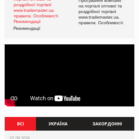
ї
Просування компанії
а
на порталі оптової та
роздрібної торгівлі
www.trademaster.ua.
і.
правила. Особливості.
Рекомендації
Ре
ВСІ
УКРАЇНА
ЗАКОРДОННІ
07.08.2026
07.08.2026
07.08.2026