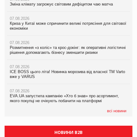
Зміна клімату загрожує світовим дефіцитом чаю матча
Зміна клімату загрожує світовим дефіцитом чаю матча
Зміна клімату загрожує світовим дефіцитом чаю матча
07.08.2026
07.08.2026
07.08.2026
Криза у Китаї може спричинити великі потрясіння для світової
Криза у Китаї може спричинити великі потрясіння для світової
Криза у Китаї може спричинити великі потрясіння для світової
економіки
економіки
економіки
07.08.2026
07.08.2026
07.08.2026
Розмитнення «з коліс» та крос-докінг: як оперативні логістичні
Розмитнення «з коліс» та крос-докінг: як оперативні логістичні
Kraft Heinz скоротила збиток у першому півріччі
рішення допомагають бізнесу зменшити ризики
рішення допомагають бізнесу зменшити ризики
07.08.2026
07.08.2026
07.08.2026
Продажі Hugo Boss впали на 9%
ICE BOSS цього літа! Новинка морозива від власної ТМ Varto
ICE BOSS цього літа! Новинка морозива від власної ТМ Varto
вже у VARUS
вже у VARUS
07.08.2026
Франція заборонила рекламні дзвінки без згоди клієнтів
07.08.2026
07.08.2026
EVA.UA запустила кампанію «Хто б знав» про асортимент,
EVA.UA запустила кампанію «Хто б знав» про асортимент,
якого покупці не очікують побачити на платформі
якого покупці не очікують побачити на платформі
всі новини
НОВИНИ B2B