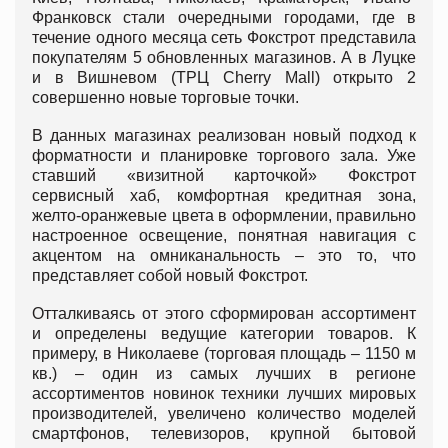
Франковск стали очередными городами, где в
течение одного месяца сеть Фокстрот представила
покупателям 5 обновленных магазинов. А в Луцке
и в Вишневом (ТРЦ Cherry Mall) открыто 2
совершенно новые торговые точки.
В данных магазинах реализован новый подход к
форматности и планировке торгового зала. Уже
ставший «визитной карточкой» Фокстрот
сервисный хаб, комфортная кредитная зона,
желто-оранжевые цвета в оформлении, правильно
настроенное освещение, понятная навигация с
акцентом на омниканальность – это то, что
представляет собой новый Фокстрот.
Отталкиваясь от этого сформирован ассортимент
и определены ведущие категории товаров. К
примеру, в Николаеве (торговая площадь – 1150 м
кв.) – один из самых лучших в регионе
ассортиментов новинок техники лучших мировых
производителей, увеличено количество моделей
смартфонов, телевизоров, крупной бытовой