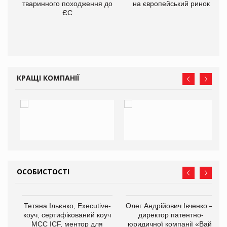
тваринного походження до
на європейський ринок
О:
ЄС
КРАЩІ КОМПАНІЇ
ОСОБИСТОСТІ
,
Тетяна Ільєнко, Executive-
Олег Андрійович Івченко —
ОВ
коуч, сертифікований коуч
директор патентно-
МСС ICF, ментор для
юридичної компанії «Вайз