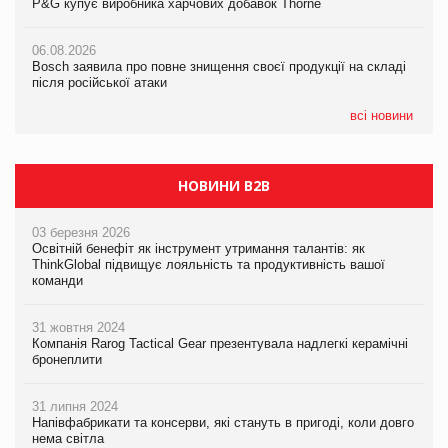
P&G купує виробника харчових добавок Thorne
P&G купує виробника харчових добавок Thorne
P&G купує виробника харчових добавок Thorne
06.08.2026
06.08.2026
06.08.2026
Bosch заявила про повне знищення своєї продукції на складі
Bosch заявила про повне знищення своєї продукції на складі
Bosch заявила про повне знищення своєї продукції на складі
після російської атаки
після російської атаки
після російської атаки
всі новини
НОВИНИ B2B
03 березня 2026
Освітній бенефіт як інструмент утримання талантів: як
ThinkGlobal підвищує лояльність та продуктивність вашої
команди
31 жовтня 2024
Компанія Rarog Tactical Gear презентувала надлегкі керамічні
бронеплити
31 липня 2024
Напівфабрикати та консерви, які стануть в пригоді, коли довго
нема світла