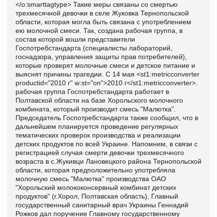
</o:smarttagtype> Такие меры связаны со смертью
трехмесячной девочки в селе Жуковка Тернопольской
области, которая могла быть связана с употреблением
ею молочной смеси. Так, создана рабочая группа, в
состав которой вошли представители
Госпотребстандарта (специалисты лабораторий,
госнадзора, управления защиты прав потребителей),
которые проверят молочные смеси и детское питание и
выяснят причины трагедии. С 14 мая <st1:metricconverter
productid="2010 г" w:st="on">2010 г</st1:metricconverter>.
рабочая группа Госпотребстандарта работает в
Полтавской области на базе Хорольского молочного
комбината, который производит смесь "Малютка".
Председатель Госпотребстандарта также сообщил, что в
дальнейшем планируется проведение регулярных
тематических проверок производства и реализации
детских продуктов по всей Украине. Напомним, в связи с
регистрацией случая смерти девочки трехмесячного
возраста в с.Жукивци Лановецкого района Тернопольской
области, которая предположительно употребляла
молочную смесь "Малютка" производства ОАО
"Хорольский молококонсервный комбинат детских
продуктов" (г.Хорол, Полтавская область), Главный
государственный санитарный врач Украины Геннадий
Рожков дал поручение Главному государственному