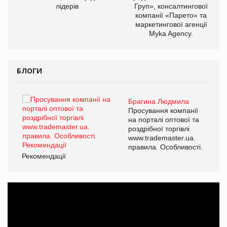
лідерів
Груп», консалтингової
компанії «Парето» та
маркетингової агенції
Myka Agency.
БЛОГИ
Брагина Людмила
ї
Просування компанії
а
на порталі оптової та
роздрібної торгівлі
www.trademaster.ua.
і.
правила. Особливості.
Рекомендації
Ре