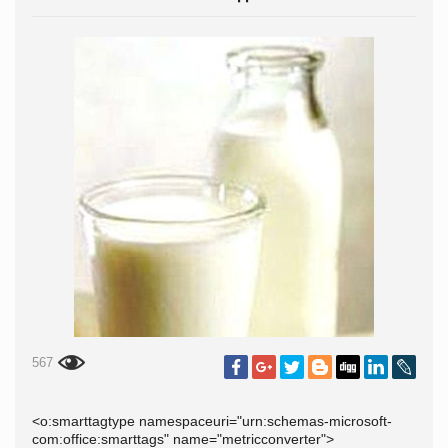
567
<o:smarttagtype namespaceuri="urn:schemas-microsoft-
com:office:smarttags" name="metricconverter">