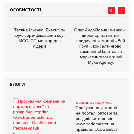
ОСОБИСТОСТІ
,
Тетяна Ільєнко, Executive-
Олег Андрійович Івченко —
ОВ
коуч, сертифікований коуч
директор патентно-
МСС ICF, ментор для
юридичної компанії «Вайз
лідерів
Груп», консалтингової
компанії «Парето» та
маркетингової агенції
Myka Agency.
БЛОГИ
Брагина Людмила
ї
Просування компанії
а
на порталі оптової та
роздрібної торгівлі
www.trademaster.ua.
і.
правила. Особливості.