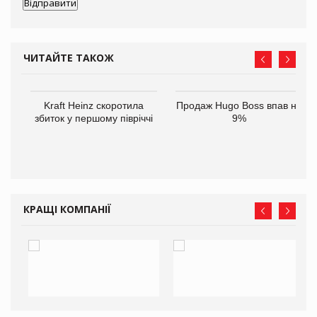
ЧИТАЙТЕ ТАКОЖ
ам
Kraft Heinz скоротила
Продаж Hugo Boss впав на
іше
збиток у першому півріччі
9%
КРАЩІ КОМПАНІЇ