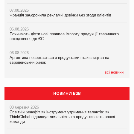
07.08.2026
07.08.2026
07.08.2026
Франція заборонила рекламні дзвінки без згоди клієнтів
Франція заборонила рекламні дзвінки без згоди клієнтів
Франція заборонила рекламні дзвінки без згоди клієнтів
06.08.2026
06.08.2026
06.08.2026
Починають діяти нові правила імпорту продукції тваринного
Починають діяти нові правила імпорту продукції тваринного
Починають діяти нові правила імпорту продукції тваринного
походження до ЄС
походження до ЄС
походження до ЄС
06.08.2026
06.08.2026
06.08.2026
Аргентина повертається з продуктами птахівництва на
Аргентина повертається з продуктами птахівництва на
Аргентина повертається з продуктами птахівництва на
європейський ринок
європейський ринок
європейський ринок
всі новини
НОВИНИ B2B
03 березня 2026
Освітній бенефіт як інструмент утримання талантів: як
ThinkGlobal підвищує лояльність та продуктивність вашої
команди