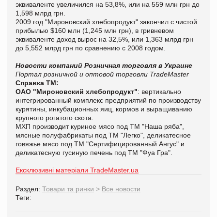
эквиваленте увеличился на 53,8%, или на 559 млн грн до
1,598 млрд грн.
2009 год "Мироновский хлебопродукт" закончил с чистой
прибылью $160 млн (1,245 млн грн), в гривневом
эквиваленте доход вырос на 32,5%, или 1,363 млрд грн
до 5,552 млрд грн по сравнению с 2008 годом.
Новости компаний
Розничная торговля в Украине
Портал розничной и оптовой торговли TradeMaster
Справка ТМ:
ОАО "Мироновский хлебопродукт"
: вертикально
интегрированный комплекс предприятий по производству
курятины, инкубационных яиц, кормов и выращиванию
крупного рогатого скота.
МХП производит куриное мясо под ТМ "Наша ряба",
мясные полуфабрикаты под ТМ "Легко", деликатесное
говяжье мясо под ТМ "Сертифицированный Ангус" и
деликатесную гусиную печень под ТМ "Фуа Гра".
Ексклюзивні матеріали TradeMaster.ua
Раздел:
Товари та ринки
>
Все новости
Теги: