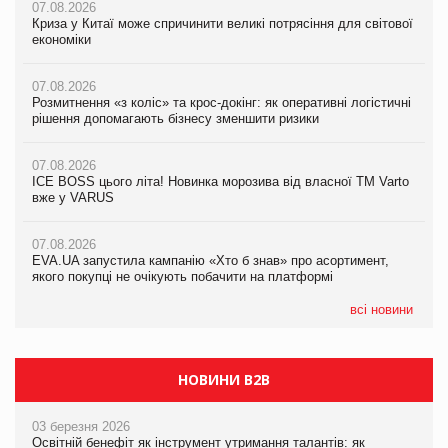
07.08.2026
07.08.2026
07.08.2026
Криза у Китаї може спричинити великі потрясіння для світової
Криза у Китаї може спричинити великі потрясіння для світової
Криза у Китаї може спричинити великі потрясіння для світової
економіки
економіки
економіки
07.08.2026
07.08.2026
07.08.2026
Розмитнення «з коліс» та крос-докінг: як оперативні логістичні
Розмитнення «з коліс» та крос-докінг: як оперативні логістичні
Kraft Heinz скоротила збиток у першому півріччі
рішення допомагають бізнесу зменшити ризики
рішення допомагають бізнесу зменшити ризики
07.08.2026
07.08.2026
07.08.2026
Продажі Hugo Boss впали на 9%
ICE BOSS цього літа! Новинка морозива від власної ТМ Varto
ICE BOSS цього літа! Новинка морозива від власної ТМ Varto
вже у VARUS
вже у VARUS
07.08.2026
Франція заборонила рекламні дзвінки без згоди клієнтів
07.08.2026
07.08.2026
EVA.UA запустила кампанію «Хто б знав» про асортимент,
EVA.UA запустила кампанію «Хто б знав» про асортимент,
якого покупці не очікують побачити на платформі
якого покупці не очікують побачити на платформі
всі новини
НОВИНИ B2B
03 березня 2026
Освітній бенефіт як інструмент утримання талантів: як