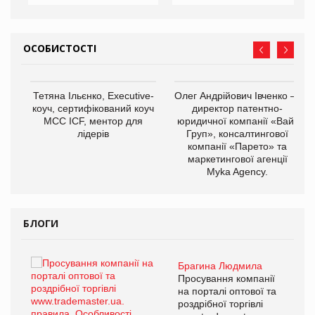
ОСОБИСТОСТІ
,
Тетяна Ільєнко, Executive-
Олег Андрійович Івченко —
ОВ
коуч, сертифікований коуч
директор патентно-
МСС ICF, ментор для
юридичної компанії «Вайз
лідерів
Груп», консалтингової
компанії «Парето» та
маркетингової агенції
Myka Agency.
БЛОГИ
Брагина Людмила
ї
Просування компанії
а
на порталі оптової та
роздрібної торгівлі