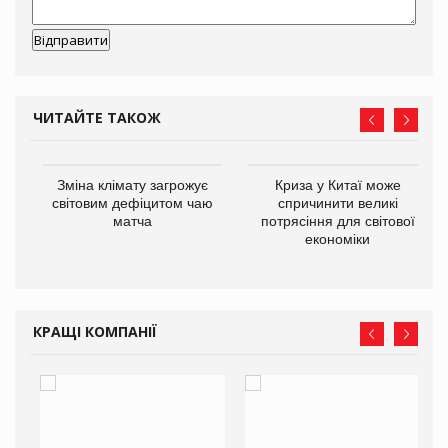
ЧИТАЙТЕ ТАКОЖ
Зміна клімату загрожує
Криза у Китаї може
ne
світовим дефіцитом чаю
спричинити великі
матча
потрясіння для світової
економіки
КРАЩІ КОМПАНІЇ