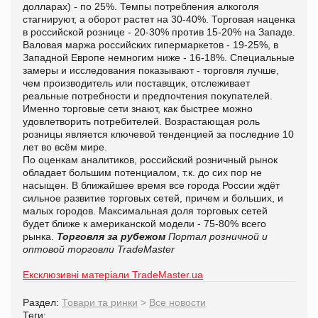
долларах) - по 25%. Темпы потребления алкоголя
стагнируют, а оборот растет на 30-40%. Торговая наценка
в российской рознице - 20-30% против 15-20% на Западе.
Валовая маржа российских гипермаркетов - 19-25%, в
Западной Европе немногим ниже - 16-18%. Специальные
замеры и исследования показывают - торговля лучше,
чем производитель или поставщик, отслеживает
реальные потребности и предпочтения покупателей.
Именно торговые сети знают, как быстрее можно
удовлетворить потребителей. Возрастающая роль
розницы является ключевой тенденцией за последние 10
лет во всём мире.
По оценкам аналитиков, российский розничный рынок
обладает большим потенциалом, т.к. до сих пор не
насыщен. В ближайшее время все города России ждёт
сильное развитие торговых сетей, причем и больших, и
малых городов. Максимальная доля торговых сетей
будет ближе к американской модели - 75-80% всего
рынка.
Торговля за рубежом
Портал розничной и
оптовой торговли TradeMaster
Ексклюзивні матеріали TradeMaster.ua
Раздел:
Товари та ринки
>
Все новости
Теги: