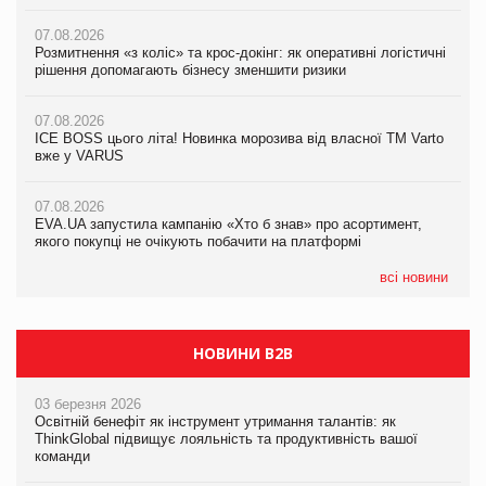
07.08.2026
07.08.2026
07.08.2026
Розмитнення «з коліс» та крос-докінг: як оперативні логістичні
Розмитнення «з коліс» та крос-докінг: як оперативні логістичні
Kraft Heinz скоротила збиток у першому півріччі
рішення допомагають бізнесу зменшити ризики
рішення допомагають бізнесу зменшити ризики
07.08.2026
07.08.2026
07.08.2026
Продажі Hugo Boss впали на 9%
ICE BOSS цього літа! Новинка морозива від власної ТМ Varto
ICE BOSS цього літа! Новинка морозива від власної ТМ Varto
вже у VARUS
вже у VARUS
07.08.2026
Франція заборонила рекламні дзвінки без згоди клієнтів
07.08.2026
07.08.2026
EVA.UA запустила кампанію «Хто б знав» про асортимент,
EVA.UA запустила кампанію «Хто б знав» про асортимент,
якого покупці не очікують побачити на платформі
якого покупці не очікують побачити на платформі
всі новини
НОВИНИ B2B
03 березня 2026
Освітній бенефіт як інструмент утримання талантів: як
ThinkGlobal підвищує лояльність та продуктивність вашої
команди