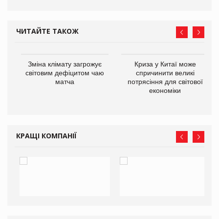
ЧИТАЙТЕ ТАКОЖ
Зміна клімату загрожує
Криза у Китаї може
ne
світовим дефіцитом чаю
спричинити великі
матча
потрясіння для світової
економіки
КРАЩІ КОМПАНІЇ