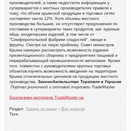
производителей, а также недостаток информации у
супермаркетов о местных производителях привели к
тому, что объем крымской продукции в торговых сетях
составляет около 12%. Хотя объемы местного
производства большие, но отсутствуют предложения по
поставкам в супермаркеты таких продуктов, как: куриные
яйца, кондитерские изделий, в том числе от
"Симферопольской фабрики сладостей", овощи и
фрукты. Смотря на такую проблему, Совет министров
Крыма намерен рассмотреть возможность издания
презентационного сборника о предприятиях пищевой и
перерабатывающей промышленности автономии. Кроме
того, совместно с руководителями крупных торговых
объектов изучить возможность введения на территории
Крыма отличительных ценников на продукцию местного
производства.
Законодательство
Торговля в Украине
Портал розничной и оптовой торговли TradeMaster
Ексклюзивні матеріали TradeMaster.ua
Раздел:
Товари та ринки
>
Все новости
Теги: