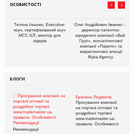
ОСОБИСТОСТІ
,
Тетяна Ільєнко, Executive-
Олег Андрійович Івченко —
ОВ
коуч, сертифікований коуч
директор патентно-
МСС ICF, ментор для
юридичної компанії «Вайз
лідерів
Груп», консалтингової
компанії «Парето» та
маркетингової агенції
Myka Agency.
БЛОГИ
Брагина Людмила
ї
Просування компанії
а
на порталі оптової та
роздрібної торгівлі
www.trademaster.ua.
і.
правила. Особливості.
Рекомендації
Ре