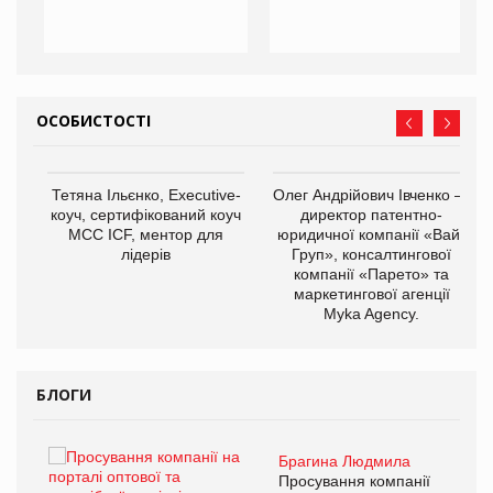
ОСОБИСТОСТІ
,
Тетяна Ільєнко, Executive-
Олег Андрійович Івченко —
ОВ
коуч, сертифікований коуч
директор патентно-
МСС ICF, ментор для
юридичної компанії «Вайз
лідерів
Груп», консалтингової
компанії «Парето» та
маркетингової агенції
Myka Agency.
БЛОГИ
Брагина Людмила
ї
Просування компанії