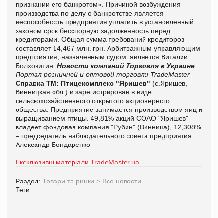
признании его банкротом». Причиной возбуждения
производства по делу о банкротстве является
неспособность предприятия уплатить в установленный
законом срок бесспорную задолженность перед
кредиторами. Общая сумма требований кредиторов
составляет 14,467 млн. грн. Арбитражным управляющим
предприятия, назначенным судом, является Виталий
Болховитин.
Новости компаний
Торговля в Украине
Портал розничной и оптовой торговли TradeMaster
Справка ТМ:
Птицекомплекс "Яришев"
(с.Яришев,
Винницкая обл.) и зарегистрирован в виде
сельскохозяйственного открытого акционерного
общества. Предприятие занимается производством яиц и
выращиванием птицы. 49,81% акций СОАО "Яришев"
владеет фондовая компания "Рубин" (Винница), 12,308%
– председатель наблюдательного совета предприятия
Александр Бондаренко.
Ексклюзивні матеріали TradeMaster.ua
Раздел:
Товари та ринки
>
Все новости
Теги: