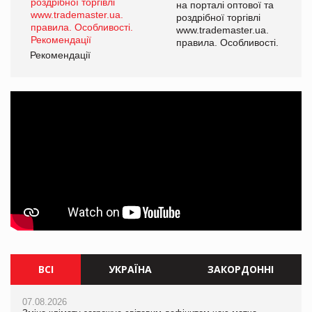
а
на порталі оптової та
роздрібної торгівлі
www.trademaster.ua.
і.
правила. Особливості.
Рекомендації
Ре
ВСІ
УКРАЇНА
ЗАКОРДОННІ
07.08.2026
07.08.2026
07.08.2026