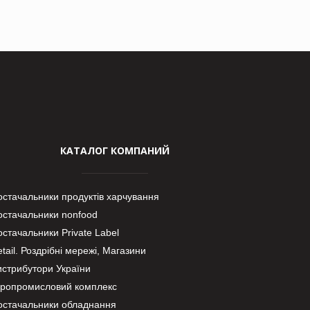
КАТАЛОГ КОМПАНИЙ
остачальники продуктів харчування
остачальники nonfood
стачальники Private Label
tail. Роздрібні мережі, Магазини
истрибутори України
гропромисловий комплекс
остачальники обладнання