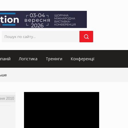
паній
Логістика
Тренінги
Конференції
льше
вня 2010