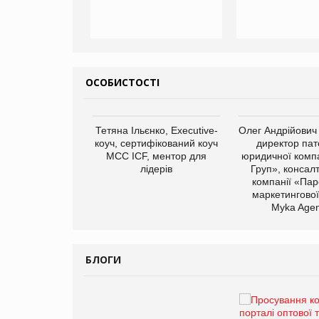
ОСОБИСТОСТІ
арас Ігорович,
Тетяна Ільєнко, Executive-
Олег Андрійович
иробництва ТОВ
коуч, сертифікований коуч
директор пат
Герчак"
МСС ICF, ментор для
юридичної компа
лідерів
Груп», консал
компанії «Пар
маркетингової
Myka Agen
БЛОГИ
Брагина Людмила
Просування компанії на