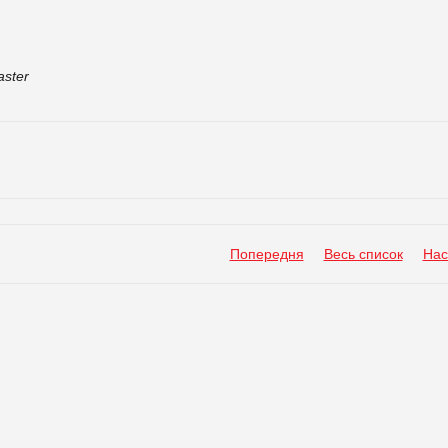
ster
Попередня
Весь список
Нас