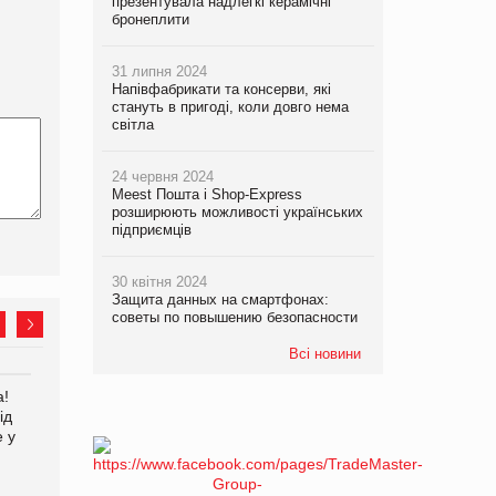
презентувала надлегкі керамічні
бронеплити
31 липня 2024
Напівфабрикати та консерви, які
стануть в пригоді, коли довго нема
світла
24 червня 2024
Meest Пошта і Shop-Express
розширюють можливості українських
підприємців
30 квітня 2024
Защита данных на смартфонах:
советы по повышению безопасности
Всі новини
а!
EVA.UA запустила
Kraft Heinz скоротила
ід
кампанію «Хто б знав» про
збиток у першому півріччі
е у
асортимент, якого покупці
не очікують побачити на
платформі