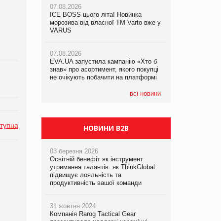
07.08.2026
07.08.2026
ICE BOSS цього літа! Новинка
ICE BOSS цього літа! Новинка
07.08.2026
морозива від власної ТМ Varto вже у
морозива від власної ТМ Varto вже у
Франція заборонила рекламні дзвінки
VARUS
VARUS
без згоди клієнтів
07.08.2026
07.08.2026
EVA.UA запустила кампанію «Хто б
EVA.UA запустила кампанію «Хто б
знав» про асортимент, якого покупці
знав» про асортимент, якого покупці
не очікують побачити на платформі
не очікують побачити на платформі
всі новини
тупна
НОВИНИ B2B
03 березня 2026
Освітній бенефіт як інструмент
утримання талантів: як ThinkGlobal
підвищує лояльність та
продуктивність вашої команди
31 жовтня 2024
Компанія Rarog Tactical Gear