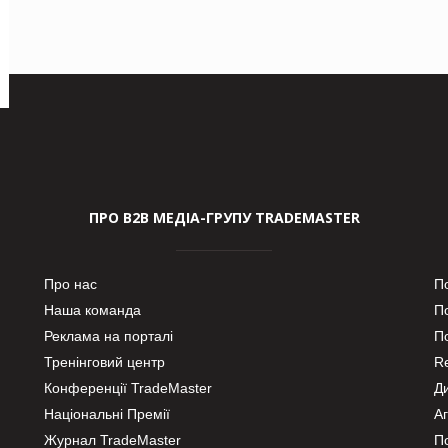
ПРО В2В МЕДІА-ГРУПУ TRADEMASTER
Про нас
П
Наша команда
П
Реклама на порталі
По
Тренінговий центр
Re
Конференції TradeMaster
Д
Національні Премії
А
Журнал TradeMaster
П