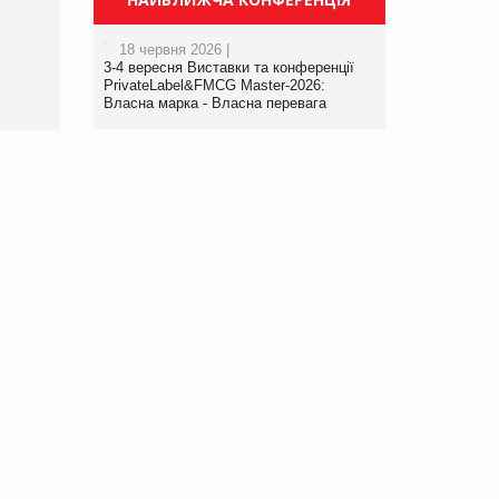
порталі оптової та роздрібної
торгівлі www.trademaster.ua.
18 червня 2026 |
правила. Особливості.
3-4 вересня Виставки та конференції
Рекомендації
PrivateLabel&FMCG Master-2026:
Власна марка - Власна перевага