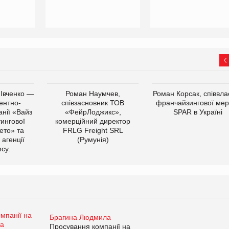
 Івченко —
Роман Наумчев,
Роман Корсак, співвла
ентно-
співзасновник ТОВ
франчайзингової мер
нії «Вайз
«ФейрЛоджикс»,
SPAR в Україні
тингової
комерційний директор
ето» та
FRLG Freight SRL
 агенції
(Румунія)
cy.
Брагина Людмила
Просування компанії на