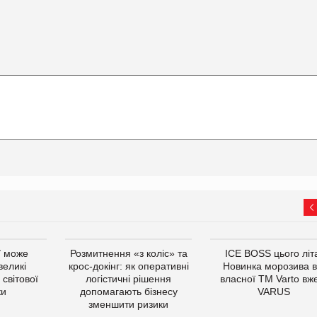
ї може
Розмитнення «з коліс» та
ICE BOSS цього літ
великі
крос-докінг: як оперативні
Новинка морозива в
світової
логістичні рішення
власної ТМ Varto вж
ки
допомагають бізнесу
VARUS
зменшити ризики