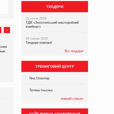
ТЕНДЕРИ
21 січня 2026
ТДВ «Золотоніський маслоробний
комбінат»
03 липня 2023
Тендери компанії
сник
Олексій Логачов-Михайлов
Яна Сараніна, директор
ежі
Файно маркет Директор
Всі тендери
компанії «УкраМарин»
департаменту з
виробництва
ТРЕНІНГОВИЙ ЦЕНТР
Яна Олентир
Тетяна Ільєнко
повний список
Брагина Людмила
Просування компанії на
НАЙБЛИЖЧА КОНФЕРЕНЦІЯ