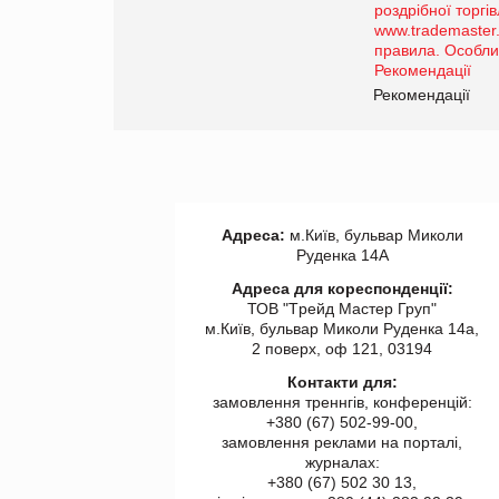
порталі оптової та роздрібної
торгівлі www.trademaster.ua.
правила. Особливості.
Рекомендації
Рекомендації
Адреса:
м.Київ, бульвар Миколи
Руденка 14А
Адреса для кореспонденції:
ТОВ "Tрейд Мастер Груп"
м.Київ, бульвар Миколи Руденка 14а,
2 поверх, оф 121, 03194
Контакти для:
замовлення треннгів, конференцій:
+380 (67) 502-99-00,
замовлення реклами на порталі,
журналах:
+380 (67) 502 30 13,