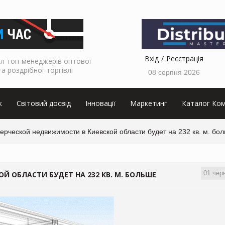
Вхід
Реєстрація
л топ-менеджерів оптової
та роздрібної торгівлі
08 серпня 2026
к
Світовий досвід
Інновації
Маркетинг
Каталог Ком
рческой недвижимости в Киевской области будет на 232 кв. м. бо
01 чер
 ОБЛАСТИ БУДЕТ НА 232 КВ. М. БОЛЬШЕ