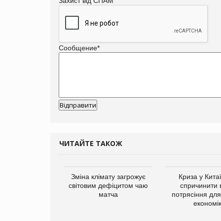
Захист від СПАМ
Сообщение
*
ЧИТАЙТЕ ТАКОЖ
ує виробника
Зміна клімату загрожує
Криза у Кита
добавок Thorne
світовим дефіцитом чаю
спричинити 
матча
потрясіння для 
економі