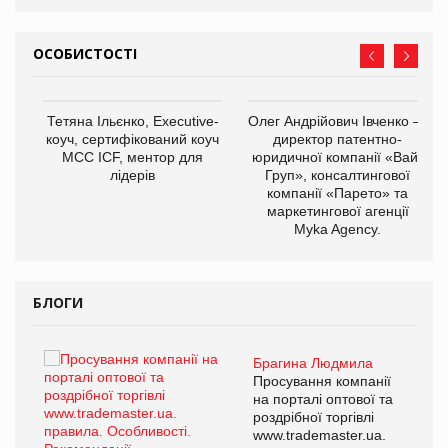
ОСОБИСТОСТІ
,
Тетяна Ільєнко, Executive-
Олег Андрійович Івченко —
ОВ
коуч, сертифікований коуч
директор патентно-
МСС ICF, ментор для
юридичної компанії «Вайз
лідерів
Груп», консалтингової
компанії «Парето» та
маркетингової агенції
Myka Agency.
БЛОГИ
Брагина Людмила
ї
Просування компанії
а
на порталі оптової та
роздрібної торгівлі
www.trademaster.ua.