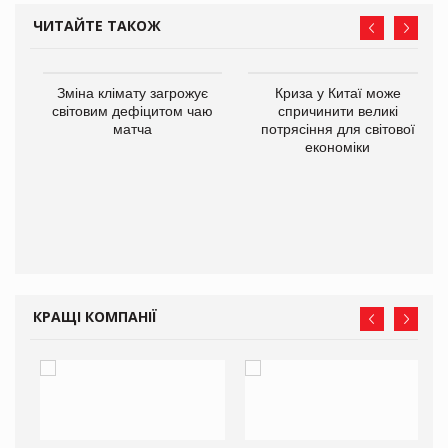
ЧИТАЙТЕ ТАКОЖ
Зміна клімату загрожує
Криза у Китаї може
ne
світовим дефіцитом чаю
спричинити великі
матча
потрясіння для світової
економіки
КРАЩІ КОМПАНІЇ