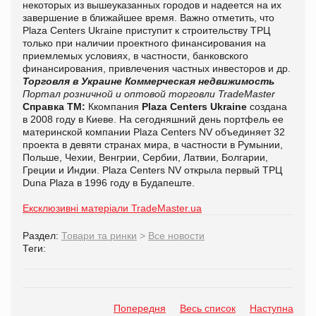
некоторых из вышеуказанных городов и надеется на их
завершение в ближайшее время. Важно отметить, что
Plaza Centers Ukraine приступит к строительству ТРЦ
только при наличии проектного финансирования на
приемлемых условиях, в частности, банковского
финансирования, привлечения частных инвесторов и др.
Торговля в Украине
Коммерческая недвижимость
Портал розничной и оптовой торговли TradeMaster
Справка ТМ:
Ккомпания
Plaza Centers Ukraine
создана
в 2008 году в Киеве. На сегодняшний день портфель ее
материнской компании Plaza Centers NV объединяет 32
проекта в девяти странах мира, в частности в Румынии,
Польше, Чехии, Венгрии, Сербии, Латвии, Болгарии,
Греции и Индии. Plaza Centers NV открыла первый ТРЦ
Duna Plaza в 1996 году в Будапеште.
Ексклюзивні матеріали TradeMaster.ua
Раздел:
Товари та ринки
>
Все новости
Теги:
Попередня
Весь список
Наступна