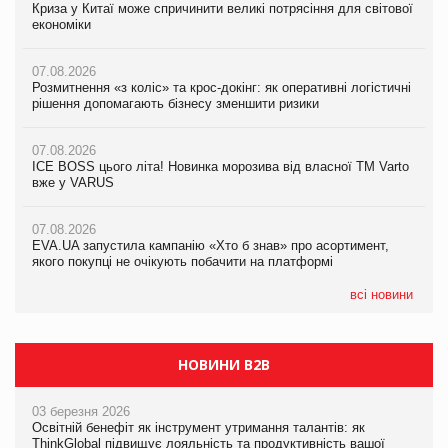
Криза у Китаї може спричинити великі потрясіння для світової
Криза у Китаї може спричинити великі потрясіння для світової
Криза у Китаї може спричинити великі потрясіння для світової
економіки
економіки
економіки
07.08.2026
07.08.2026
07.08.2026
Розмитнення «з коліс» та крос-докінг: як оперативні логістичні
Розмитнення «з коліс» та крос-докінг: як оперативні логістичні
Kraft Heinz скоротила збиток у першому півріччі
рішення допомагають бізнесу зменшити ризики
рішення допомагають бізнесу зменшити ризики
07.08.2026
07.08.2026
07.08.2026
Продажі Hugo Boss впали на 9%
ICE BOSS цього літа! Новинка морозива від власної ТМ Varto
ICE BOSS цього літа! Новинка морозива від власної ТМ Varto
вже у VARUS
вже у VARUS
07.08.2026
Франція заборонила рекламні дзвінки без згоди клієнтів
07.08.2026
07.08.2026
EVA.UA запустила кампанію «Хто б знав» про асортимент,
EVA.UA запустила кампанію «Хто б знав» про асортимент,
якого покупці не очікують побачити на платформі
якого покупці не очікують побачити на платформі
всі новини
НОВИНИ B2B
03 березня 2026
Освітній бенефіт як інструмент утримання талантів: як
ThinkGlobal підвищує лояльність та продуктивність вашої