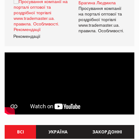
Брагина Людмила
ї
Просування компанії
а
на порталі оптової та
роздрібної торгівлі
www.trademaster.ua.
і.
правила. Особливості.
Рекомендації
Ре
ВСІ
УКРАЇНА
ЗАКОРДОННІ