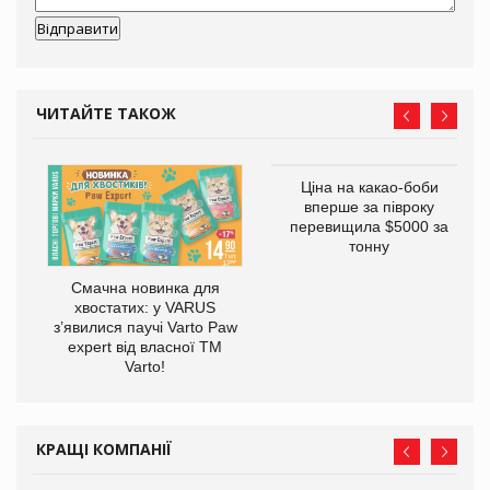
ЧИТАЙТЕ ТАКОЖ
у
Ціна на какао-боби
вперше за півроку
перевищила $5000 за
тонну
Смачна новинка для
хвостатих: у VARUS
з’явилися паучі Varto Paw
expert від власної ТМ
Varto!
КРАЩІ КОМПАНІЇ