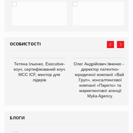
ОСОБИСТОСТІ
,
Тетяна Ільєнко, Executive-
Олег Андрійович Івченко —
ОВ
коуч, сертифікований коуч
директор патентно-
МСС ICF, ментор для
юридичної компанії «Вайз
лідерів
Груп», консалтингової
компанії «Парето» та
маркетингової агенції
Myka Agency.
БЛОГИ