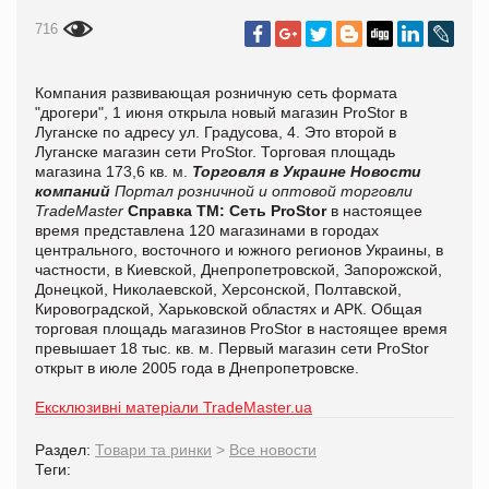
716
Компания развивающая розничную сеть формата
"дрогери", 1 июня открыла новый магазин ProStor в
Луганске по адресу ул. Градусова, 4. Это второй в
Луганске магазин сети ProStor. Торговая площадь
магазина 173,6 кв. м.
Торговля в Украине
Новости
компаний
Портал розничной и оптовой торговли
TradeMaster
Справка ТМ:
Сеть ProStor
в настоящее
время представлена 120 магазинами в городах
центрального, восточного и южного регионов Украины, в
частности, в Киевской, Днепропетровской, Запорожской,
Донецкой, Николаевской, Херсонской, Полтавской,
Кировоградской, Харьковской областях и АРК. Общая
торговая площадь магазинов ProStor в настоящее время
превышает 18 тыс. кв. м. Первый магазин сети ProStor
открыт в июле 2005 года в Днепропетровске.
Ексклюзивні матеріали TradeMaster.ua
Раздел:
Товари та ринки
>
Все новости
Теги: