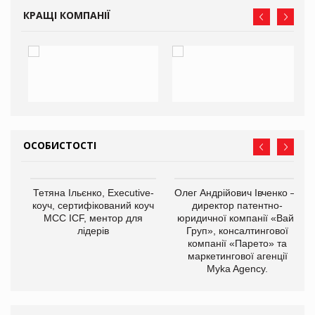
КРАЩІ КОМПАНІЇ
ОСОБИСТОСТІ
,
Тетяна Ільєнко, Executive-
Олег Андрійович Івченко —
ОВ
коуч, сертифікований коуч
директор патентно-
МСС ICF, ментор для
юридичної компанії «Вайз
лідерів
Груп», консалтингової
компанії «Парето» та
маркетингової агенції
Myka Agency.