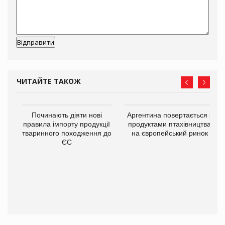
ЧИТАЙТЕ ТАКОЖ
в
Починають діяти нові
Аргентина повертається з
правила імпорту продукції
продуктами птахівництва
тваринного походження до
на європейський ринок
О:
ЄС