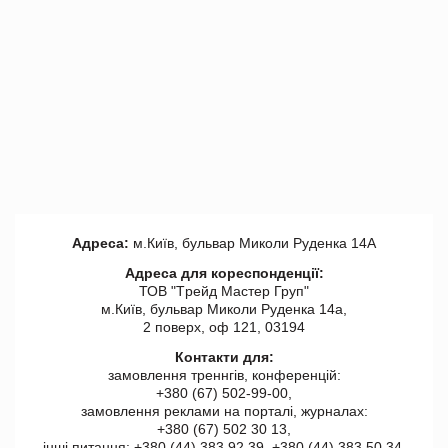
Адреса:
м.Київ, бульвар Миколи Руденка 14А
Адреса для кореспонденції:
ТОВ "Tрейд Мастер Груп"
м.Київ, бульвар Миколи Руденка 14а,
2 поверх, оф 121, 03194
Контакти для:
замовлення треннгів, конференцій:
+380 (67) 502-99-00,
замовлення реклами на порталі, журналах:
+380 (67) 502 30 13,
інші питання: +380 (44) 383 92 39, +380 (44) 383 50 34.