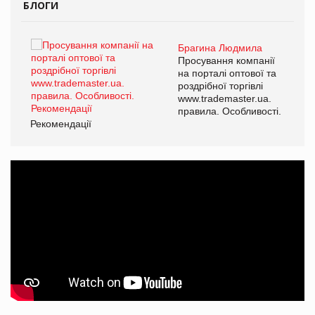
БЛОГИ
Брагина Людмила
ї
Просування компанії
а
на порталі оптової та
роздрібної торгівлі
www.trademaster.ua.
і.
правила. Особливості.
Рекомендації
Ре