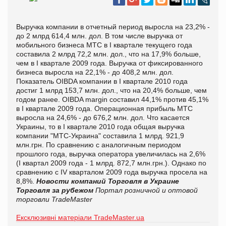
Выручка компании в отчетный период выросла на 23,2% -
до 2 млрд 614,4 млн. дол. В том числе выручка от
мобильного бизнеса МТС в I квартале текущего года
составила 2 млрд 72,2 млн. дол., что на 17,9% больше,
чем в I квартале 2009 года. Выручка от фиксированного
бизнеса выросла на 22,1% - до 408,2 млн. дол.
Показатель OIBDA компании в I квартале 2010 года
достиг 1 млрд 153,7 млн. дол., что на 20,4% больше, чем
годом ранее. OIBDA margin составил 44,1% против 45,1%
в I квартале 2009 года. Операционная прибыль МТС
выросла на 24,6% - до 676,2 млн. дол. Что касается
Украины, то в I квартале 2010 года общая выручка
компании "МТС-Украина" составила 1 млрд. 921,9
млн.грн. По сравнению с аналогичным периодом
прошлого года, выручка оператора увеличилась на 2,6%
(I квартал 2009 года - 1 млрд. 872,7 млн.грн.). Однако по
сравнению с IV кварталом 2009 года выручка просела на
8,8%.
Новости компаний
Торговля в Украине
Торговля за рубежом
Портал розничной и оптовой
торговли TradeMaster
Ексклюзивні матеріали TradeMaster.ua