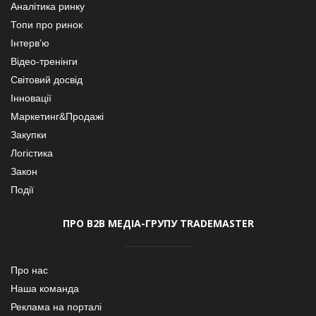
Аналітика ринку
Топи про ринок
Інтерв’ю
Відео-тренінги
Світовий досвід
Інновації
Маркетинг&Продажі
Закупки
Логістика
Закон
Події
ПРО В2В МЕДІА-ГРУПУ TRADEMASTER
Про нас
Наша команда
Реклама на порталі