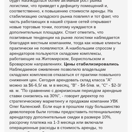
будет наблюдаться более активный рост рынка
логистики, что приведет к дефициту помещений и,
соответственно, к повышению стоимости аренды. На
стабилизацию складского рынка повлиял и тот факт, что
часть работающих в нашей стране сетей открывают
новые торговые точки, поэтому нуждаются в
дополнительных площадях. Стоит отметить, что
позитивные тенденции на рынке логистики наблюдается
благодаря местным компаниям, тогда как новые клиенты
практически не появляются. А наибольшим спросом у
арендаторов пользуются складские комплексы,
работающие на Житомирском, Бориспольском и
Броварском направлениях.
Цены стабилизировались
Наблюдаемое оживление позволило владельцам
складских комплексов отказаться от практики повального
снижения цен. Сегодня арендовать склад класса "А"
можно за $6-6,5/ кв. м в месяц, "В" - $4-5/кв. м, "С" - $2-3/
кв. м. "По сравнению с докризисным периодом арендные
ставки снизились на 30%", - говорит директор по
стратегическому маркетингу и продажам компании УВК
Олег Каленский. Если еще в прошлом году большинство
девелоперов были готовы предоставить потенциальному
арендатору дополнительные скидки в размере 10%,
рассрочку платежа на 1-3 месяца или включали
операционные расходы в стоимость аренды, то