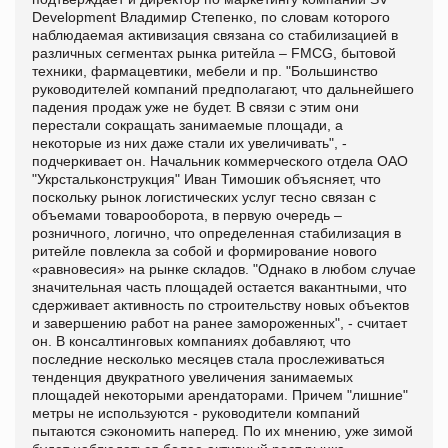
Development Владимир Степенко, по словам которого
наблюдаемая активизация связана со стабилизацией в
различных сегментах рынка ритейла – FMCG, бытовой
техники, фармацевтики, мебели и пр. "Большинство
руководителей компаний предполагают, что дальнейшего
падения продаж уже не будет. В связи с этим они
перестали сокращать занимаемые площади, а
некоторые из них даже стали их увеличивать", -
подчеркивает он. Начальник коммерческого отдела ОАО
"Укрстальконструкция" Иван Тимошик объясняет, что
поскольку рынок логистических услуг тесно связан с
объемами товарооборота, в первую очередь –
розничного, логично, что определенная стабилизация в
ритейле повлекла за собой и формирование нового
«равновесия» на рынке складов. "Однако в любом случае
значительная часть площадей остается вакантными, что
сдерживает активность по строительству новых объектов
и завершению работ на ранее замороженных", - считает
он. В консалтинговых компаниях добавляют, что
последние несколько месяцев стала прослеживаться
тенденция двукратного увеличения занимаемых
площадей некоторыми арендаторами. Причем "лишние"
метры не используются - руководители компаний
пытаются сэкономить наперед. По их мнению, уже зимой