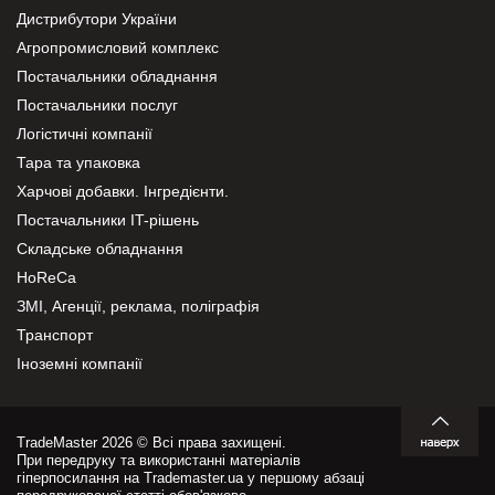
Дистрибутори України
Агропромисловий комплекс
Постачальники обладнання
Постачальники послуг
Логістичні компанії
Тара та упаковка
Харчові добавки. Інгредієнти.
Постачальники IT-рішень
Складське обладнання
HoReCa
ЗМІ, Агенції, реклама, поліграфія
Транспорт
Іноземні компанії
TradeMaster 2026 © Всі права захищені.
При передруку та використанні матеріалів
гіперпосилання на Trademaster.ua у першому абзаці