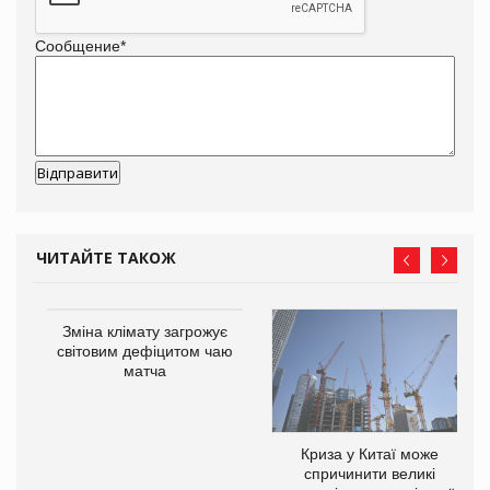
Сообщение
*
ЧИТАЙТЕ ТАКОЖ
Зміна клімату загрожує
ne
світовим дефіцитом чаю
матча
Криза у Китаї може
спричинити великі