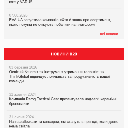
вже у VARUS
вже у VARUS
07.08.2026
Франція заборонила рекламні дзвінки без згоди клієнтів
07.08.2026
07.08.2026
EVA.UA запустила кампанію «Хто б знав» про асортимент,
EVA.UA запустила кампанію «Хто б знав» про асортимент,
якого покупці не очікують побачити на платформі
якого покупці не очікують побачити на платформі
всі новини
НОВИНИ B2B
03 березня 2026
Освітній бенефіт як інструмент утримання талантів: як
ThinkGlobal підвищує лояльність та продуктивність вашої
команди
31 жовтня 2024
Компанія Rarog Tactical Gear презентувала надлегкі керамічні
бронеплити
31 липня 2024
Напівфабрикати та консерви, які стануть в пригоді, коли довго
нема світла