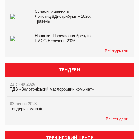
Сучасні рішення в
Логістиці&Дистрибуції – 2026.
Травень
Новинки. Просування брендів
FMCG.Березень 2026
Всі журнали
ТЕНДЕРИ
21 січня 2026
ТДВ «Золотоніський маслоробний комбінат»
03 липня 2023
Тендери компанії
Всі тендери
ТРЕНІНГОВИЙ ЦЕНТР