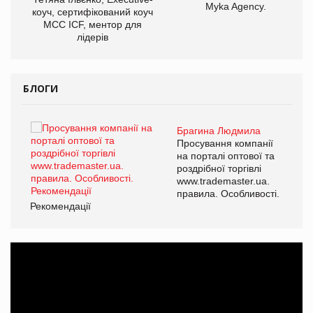
Myka Agency.
коуч, сертифікований коуч
МСС ICF, ментор для
лідерів
БЛОГИ
Брагина Людмила
ї
Просування компанії
а
на порталі оптової та
роздрібної торгівлі
www.trademaster.ua.
і.
правила. Особливості.
Рекомендації
Ре