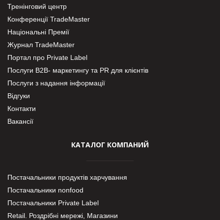
Тренінговий центр
Конференції TradeMaster
Національні Премії
Журнал TradeMaster
Портал про Private Label
Послуги В2В- маркетингу та PR для клієнтів
Послуги з надання інформації
Відгуки
Контакти
Вакансії
КАТАЛОГ КОМПАНИЙ
Постачальники продуктів харчування
Постачальники nonfood
Постачальники Private Label
Retail. Роздрібні мережі, Магазини