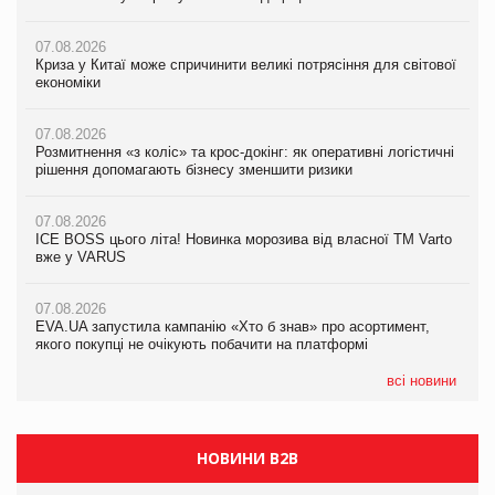
07.08.2026
07.08.2026
07.08.2026
Криза у Китаї може спричинити великі потрясіння для світової
Криза у Китаї може спричинити великі потрясіння для світової
Криза у Китаї може спричинити великі потрясіння для світової
економіки
економіки
економіки
07.08.2026
07.08.2026
07.08.2026
Розмитнення «з коліс» та крос-докінг: як оперативні логістичні
Розмитнення «з коліс» та крос-докінг: як оперативні логістичні
Kraft Heinz скоротила збиток у першому півріччі
рішення допомагають бізнесу зменшити ризики
рішення допомагають бізнесу зменшити ризики
07.08.2026
07.08.2026
07.08.2026
Продажі Hugo Boss впали на 9%
ICE BOSS цього літа! Новинка морозива від власної ТМ Varto
ICE BOSS цього літа! Новинка морозива від власної ТМ Varto
вже у VARUS
вже у VARUS
07.08.2026
Франція заборонила рекламні дзвінки без згоди клієнтів
07.08.2026
07.08.2026
EVA.UA запустила кампанію «Хто б знав» про асортимент,
EVA.UA запустила кампанію «Хто б знав» про асортимент,
якого покупці не очікують побачити на платформі
якого покупці не очікують побачити на платформі
всі новини
НОВИНИ B2B