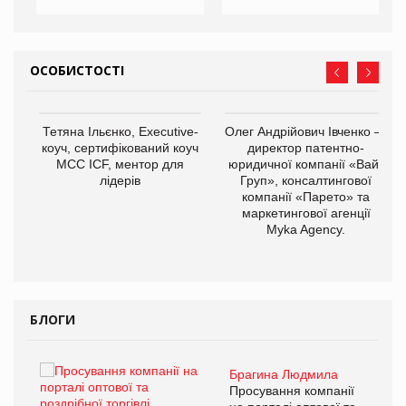
ОСОБИСТОСТІ
,
Тетяна Ільєнко, Executive-
Олег Андрійович Івченко —
ОВ
коуч, сертифікований коуч
директор патентно-
МСС ICF, ментор для
юридичної компанії «Вайз
лідерів
Груп», консалтингової
компанії «Парето» та
маркетингової агенції
Myka Agency.
БЛОГИ
Брагина Людмила
ї
Просування компанії