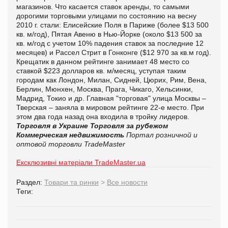
магазинов. Что касается ставок аренды, то самыми
дорогими торговыми улицами по состоянию на весну
2010 г. стали: Елисейские Поля в Париже (более $13 500
кв. м/год), Пятая Авеню в Нью-Йорке (около $13 500 за
кв. м/год с учетом 10% падения ставок за последние 12
месяцев) и Рассел Стрит в Гонконге ($12 970 за кв.м год).
Крещатик в данном рейтинге занимает 48 место со
ставкой $223 долларов кв. м/месяц, уступая таким
городам как Лондон, Милан, Сидней, Цюрих, Рим, Вена,
Берлин, Мюнхен, Москва, Прага, Чикаго, Хельсинки,
Мадрид, Токио и др. Главная "торговая" улица Москвы –
Тверская – заняла в мировом рейтинге 22-е место. При
этом два года назад она входила в тройку лидеров.
Торговля в Украине
Торговля за рубежом
Коммерческая недвижимость
Портал розничной и
оптовой торговли TradeMaster
Ексклюзивні матеріали TradeMaster.ua
Раздел:
Товари та ринки
>
Все новости
Теги: