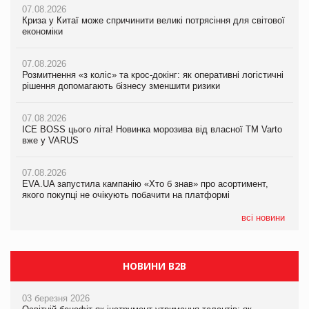
07.08.2026
07.08.2026
07.08.2026
Криза у Китаї може спричинити великі потрясіння для світової
Криза у Китаї може спричинити великі потрясіння для світової
Криза у Китаї може спричинити великі потрясіння для світової
економіки
економіки
економіки
07.08.2026
07.08.2026
07.08.2026
Розмитнення «з коліс» та крос-докінг: як оперативні логістичні
Розмитнення «з коліс» та крос-докінг: як оперативні логістичні
Kraft Heinz скоротила збиток у першому півріччі
рішення допомагають бізнесу зменшити ризики
рішення допомагають бізнесу зменшити ризики
07.08.2026
07.08.2026
07.08.2026
Продажі Hugo Boss впали на 9%
ICE BOSS цього літа! Новинка морозива від власної ТМ Varto
ICE BOSS цього літа! Новинка морозива від власної ТМ Varto
вже у VARUS
вже у VARUS
07.08.2026
Франція заборонила рекламні дзвінки без згоди клієнтів
07.08.2026
07.08.2026
EVA.UA запустила кампанію «Хто б знав» про асортимент,
EVA.UA запустила кампанію «Хто б знав» про асортимент,
якого покупці не очікують побачити на платформі
якого покупці не очікують побачити на платформі
всі новини
НОВИНИ B2B
03 березня 2026