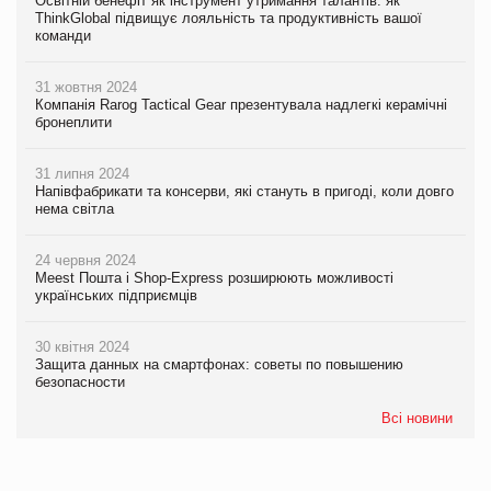
Освітній бенефіт як інструмент утримання талантів: як
ThinkGlobal підвищує лояльність та продуктивність вашої
команди
31 жовтня 2024
Компанія Rarog Tactical Gear презентувала надлегкі керамічні
бронеплити
31 липня 2024
Напівфабрикати та консерви, які стануть в пригоді, коли довго
нема світла
24 червня 2024
Meest Пошта і Shop-Express розширюють можливості
українських підприємців
30 квітня 2024
Защита данных на смартфонах: советы по повышению
безопасности
Всі новини