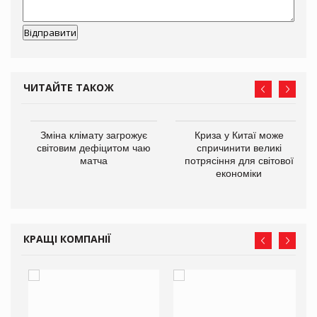
ЧИТАЙТЕ ТАКОЖ
Зміна клімату загрожує
Криза у Китаї може
ne
світовим дефіцитом чаю
спричинити великі
матча
потрясіння для світової
економіки
КРАЩІ КОМПАНІЇ