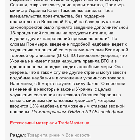
Сегодня, открывая заседание правительства, Премьер-
министр Украины Юлия Тимошенко заявила: "Без
вмешательства правительства, без поддержки
правительства Верховной Радой на базе депутатских
законопроектов было принято введение дополнительной
13-процентной пошлины на продукты питания, на
изделия других направлений промышленности". По
словам Премьера, введение подобной надбавки ведет к
ухудшению отношений со странами-членами Всемирной
торговой организации (ВТО). Ю.Тимошенко уверена, что
Украина не имеет права нарушать правила ВТО и в
одностороннем порядке вводить подобные меры. Она
уверена, что в таком случае другие страны могут ввести
подобные надбавки и в отношении украинских товаров.
Напомним, с 6 марта вступил в силу Закон "О внесении
изменений в некоторые законы Украины с целью
улучшения состояния платежного баланса Украины в
связи с мировым финансовым кризисом", которым
вводится 13% надбавка к таможенным ставкам ввозной
пошлины.
По материалам УНІАН и
ЛIГАБiзнесIнформ
Ексклюзивні матеріали TradeMaster.ua
Раздел:
Товари та ринки
>
Все новости