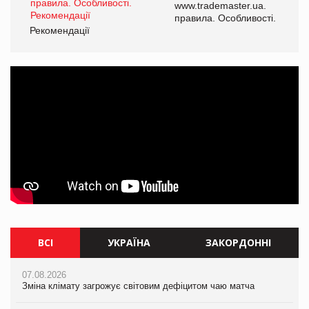
www.trademaster.ua.
і.
правила. Особливості.
Рекомендації
Ре
ВСІ
УКРАЇНА
ЗАКОРДОННІ
07.08.2026
07.08.2026
07.08.2026
Зміна клімату загрожує світовим дефіцитом чаю матча
Зміна клімату загрожує світовим дефіцитом чаю матча
Зміна клімату загрожує світовим дефіцитом чаю матча