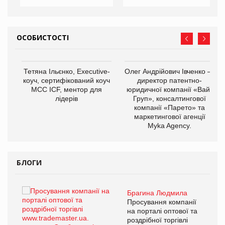
ОСОБИСТОСТІ
,
Тетяна Ільєнко, Executive-
Олег Андрійович Івченко —
ОВ
коуч, сертифікований коуч
директор патентно-
МСС ICF, ментор для
юридичної компанії «Вайз
лідерів
Груп», консалтингової
компанії «Парето» та
маркетингової агенції
Myka Agency.
БЛОГИ
Брагина Людмила
ї
Просування компанії
а
на порталі оптової та
роздрібної торгівлі