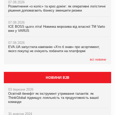
07.08.2026
07.08.2026
07.08.2026
Розмитнення «з коліс» та крос-докінг: як оперативні логістичні
Розмитнення «з коліс» та крос-докінг: як оперативні логістичні
Kraft Heinz скоротила збиток у першому півріччі
рішення допомагають бізнесу зменшити ризики
рішення допомагають бізнесу зменшити ризики
07.08.2026
07.08.2026
07.08.2026
Продажі Hugo Boss впали на 9%
ICE BOSS цього літа! Новинка морозива від власної ТМ Varto
ICE BOSS цього літа! Новинка морозива від власної ТМ Varto
вже у VARUS
вже у VARUS
07.08.2026
Франція заборонила рекламні дзвінки без згоди клієнтів
07.08.2026
07.08.2026
EVA.UA запустила кампанію «Хто б знав» про асортимент,
EVA.UA запустила кампанію «Хто б знав» про асортимент,
якого покупці не очікують побачити на платформі
якого покупці не очікують побачити на платформі
всі новини
НОВИНИ B2B
03 березня 2026
Освітній бенефіт як інструмент утримання талантів: як
ThinkGlobal підвищує лояльність та продуктивність вашої
команди
31 жовтня 2024