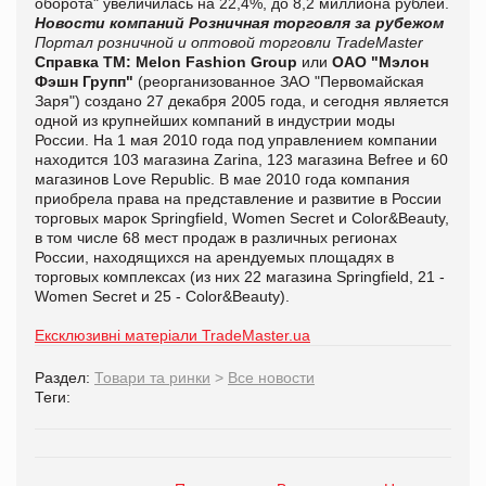
оборота" увеличилась на 22,4%, до 8,2 миллиона рублей.
Новости компаний
Розничная торговля за рубежом
Портал розничной и оптовой торговли TradeMaster
Справка ТМ:
Melon Fashion Group
или
ОАО "Мэлон
Фэшн Групп"
(реорганизованное ЗАО "Первомайская
Заря") создано 27 декабря 2005 года, и сегодня является
одной из крупнейших компаний в индустрии моды
России. На 1 мая 2010 года под управлением компании
находится 103 магазина Zarina, 123 магазина Befree и 60
магазинов Love Republic. В мае 2010 года компания
приобрела права на представление и развитие в России
торговых марок Springfield, Women Secret и Color&Beauty,
в том числе 68 мест продаж в различных регионах
России, находящихся на арендуемых площадях в
торговых комплексах (из них 22 магазина Springfield, 21 -
Women Secret и 25 - Color&Beauty).
Ексклюзивні матеріали TradeMaster.ua
Раздел:
Товари та ринки
>
Все новости
Теги: