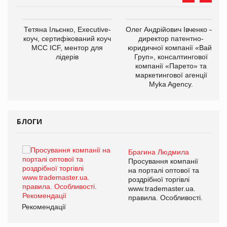
,
Тетяна Ільєнко, Executive-
Олег Андрійович Івченко —
ОВ
коуч, сертифікований коуч
директор патентно-
МСС ICF, ментор для
юридичної компанії «Вайз
лідерів
Груп», консалтингової
компанії «Парето» та
маркетингової агенції
Myka Agency.
БЛОГИ
Брагина Людмила
ї
Просування компанії
а
на порталі оптової та
роздрібної торгівлі
www.trademaster.ua.
і.
правила. Особливості.
Рекомендації
Ре