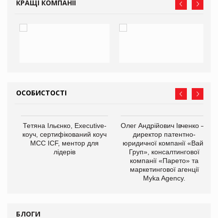
КРАЩІ КОМПАНІЇ
ОСОБИСТОСТІ
,
Тетяна Ільєнко, Executive-
Олег Андрійович Івченко —
ОВ
коуч, сертифікований коуч
директор патентно-
МСС ICF, ментор для
юридичної компанії «Вайз
лідерів
Груп», консалтингової
компанії «Парето» та
маркетингової агенції
Myka Agency.
БЛОГИ