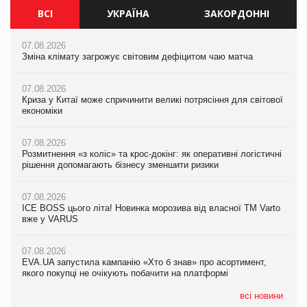
ВСІ
УКРАЇНА
ЗАКОРДОННІ
07.08.2026
07.08.2026
07.08.2026
Зміна клімату загрожує світовим дефіцитом чаю матча
Зміна клімату загрожує світовим дефіцитом чаю матча
Зміна клімату загрожує світовим дефіцитом чаю матча
07.08.2026
07.08.2026
07.08.2026
Криза у Китаї може спричинити великі потрясіння для світової
Криза у Китаї може спричинити великі потрясіння для світової
Криза у Китаї може спричинити великі потрясіння для світової
економіки
економіки
економіки
07.08.2026
07.08.2026
07.08.2026
Розмитнення «з коліс» та крос-докінг: як оперативні логістичні
Розмитнення «з коліс» та крос-докінг: як оперативні логістичні
Kraft Heinz скоротила збиток у першому півріччі
рішення допомагають бізнесу зменшити ризики
рішення допомагають бізнесу зменшити ризики
07.08.2026
07.08.2026
07.08.2026
Продажі Hugo Boss впали на 9%
ICE BOSS цього літа! Новинка морозива від власної ТМ Varto
ICE BOSS цього літа! Новинка морозива від власної ТМ Varto
вже у VARUS
вже у VARUS
07.08.2026
Франція заборонила рекламні дзвінки без згоди клієнтів
07.08.2026
07.08.2026
EVA.UA запустила кампанію «Хто б знав» про асортимент,
EVA.UA запустила кампанію «Хто б знав» про асортимент,
якого покупці не очікують побачити на платформі
якого покупці не очікують побачити на платформі
всі новини