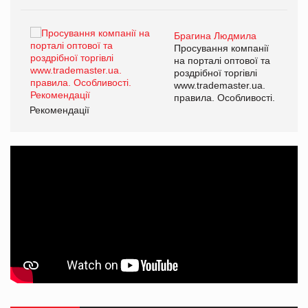
Брагина Людмила
ї
Просування компанії
а
на порталі оптової та
роздрібної торгівлі
www.trademaster.ua.
і.
правила. Особливості.
Рекомендації
Ре