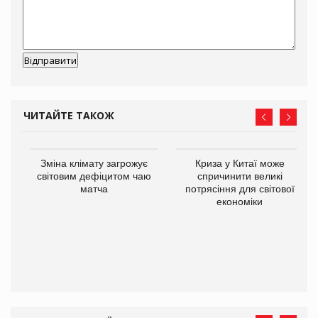
ЧИТАЙТЕ ТАКОЖ
Зміна клімату загрожує
Криза у Китаї може
ne
світовим дефіцитом чаю
спричинити великі
матча
потрясіння для світової
економіки