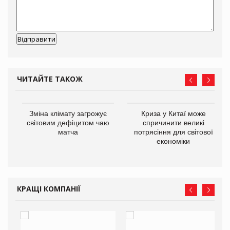
ЧИТАЙТЕ ТАКОЖ
Зміна клімату загрожує
Криза у Китаї може
ne
світовим дефіцитом чаю
спричинити великі
матча
потрясіння для світової
економіки
КРАЩІ КОМПАНІЇ