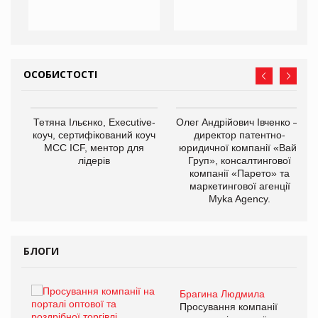
ОСОБИСТОСТІ
,
Тетяна Ільєнко, Executive-
Олег Андрійович Івченко —
ОВ
коуч, сертифікований коуч
директор патентно-
МСС ICF, ментор для
юридичної компанії «Вайз
лідерів
Груп», консалтингової
компанії «Парето» та
маркетингової агенції
Myka Agency.
БЛОГИ
Брагина Людмила
ї
Просування компанії