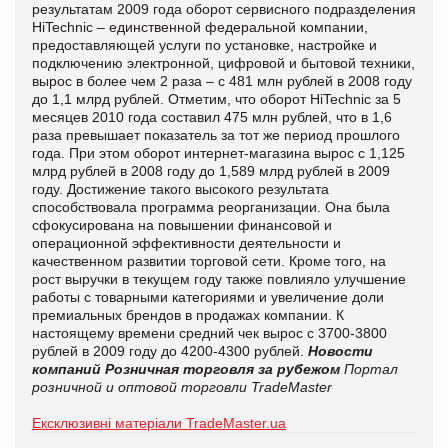
результатам 2009 года оборот сервисного подразделения
HiTechnic – единственной федеральной компании,
предоставляющей услуги по установке, настройке и
подключению электронной, цифровой и бытовой техники,
вырос в более чем 2 раза – с 481 млн рублей в 2008 году
до 1,1 млрд рублей. Отметим, что оборот HiTechnic за 5
месяцев 2010 года составил 475 млн рублей, что в 1,6
раза превышает показатель за тот же период прошлого
года. При этом оборот интернет-магазина вырос с 1,125
млрд рублей в 2008 году до 1,589 млрд рублей в 2009
году. Достижение такого высокого результата
способствовала программа реорганизации. Она была
сфокусирована на повышении финансовой и
операционной эффективности деятельности и
качественном развитии торговой сети. Кроме того, на
рост выручки в текущем году также повлияло улучшение
работы с товарными категориями и увеличение доли
премиальных брендов в продажах компании. К
настоящему времени средний чек вырос с 3700-3800
рублей в 2009 году до 4200-4300 рублей.
Новости
компаний
Розничная торговля за рубежом
Портал
розничной и оптовой торговли TradeMaster
Ексклюзивні матеріали TradeMaster.ua