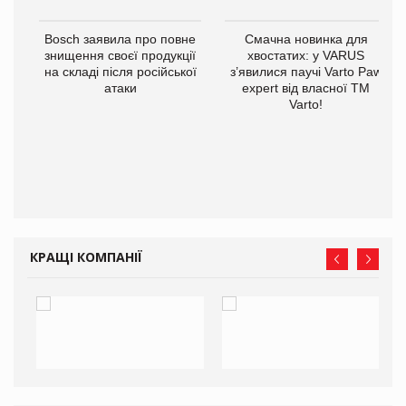
Bosch заявила про повне
Смачна новинка для
знищення своєї продукції
хвостатих: у VARUS
на складі після російської
з’явилися паучі Varto Paw
атаки
expert від власної ТМ
Varto!
 $1
КРАЩІ КОМПАНІЇ