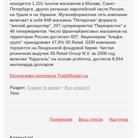
находятся 1,101 тысячи магазинов в Москве, Санкт-
Петербурге, других регионах европейской части России,
на Урале и на Украине. Мультиформатная сеть компании
включает в себя 848 магазина "Пятерочка" формата
"мягкий дискаунтер", 207 супермаркетов "Перекресток" и
46 гипермаркетов. Число франчайзинговых магазинов на
территории России достигает 607. Акционерам "Альфа-
групп" принадлежит 47,8% X5 Retail. GDR компании
торгуются на Лондонской фондовой бирже. Чистая
розничная выручка X5 Retail Group N.V. за 2008 год,
включая "Карусель" на основе proforma, достигла 8,844
миллиарда долларов
Ексклюзивні матеріали TradeMaster.ua
Раздел:
Товари та ринки
>
Все новости
Теги:
Попередня
Весь список
Наступна
Коментарі