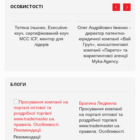
ОСОБИСТОСТІ
,
Тетяна Ільєнко, Executive-
Олег Андрійович Івченко —
ОВ
коуч, сертифікований коуч
директор патентно-
МСС ICF, ментор для
юридичної компанії «Вайз
лідерів
Груп», консалтингової
компанії «Парето» та
маркетингової агенції
Myka Agency.
БЛОГИ
Брагина Людмила
ї
Просування компанії
а
на порталі оптової та
роздрібної торгівлі
www.trademaster.ua.
і.
правила. Особливості.
Рекомендації
Ре