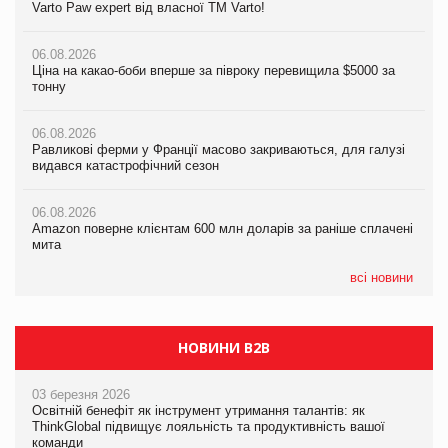
Varto Paw expert від власної ТМ Varto!
Varto Paw expert від власної ТМ Varto!
тонну
06.08.2026
06.08.2026
06.08.2026
Ціна на какао-боби вперше за півроку перевищила $5000 за
Ціна на какао-боби вперше за півроку перевищила $5000 за
Равликові ферми у Франції масово закриваються, для галузі
тонну
тонну
видався катастрофічний сезон
06.08.2026
06.08.2026
06.08.2026
Равликові ферми у Франції масово закриваються, для галузі
Равликові ферми у Франції масово закриваються, для галузі
Amazon поверне клієнтам 600 млн доларів за раніше сплачені
видався катастрофічний сезон
видався катастрофічний сезон
мита
06.08.2026
06.08.2026
05.08.2026
Amazon поверне клієнтам 600 млн доларів за раніше сплачені
Amazon поверне клієнтам 600 млн доларів за раніше сплачені
У Євросоюзі набули чинності нові правила щодо штучного
мита
мита
інтелекту
всі новини
НОВИНИ B2B
03 березня 2026
Освітній бенефіт як інструмент утримання талантів: як
ThinkGlobal підвищує лояльність та продуктивність вашої
команди