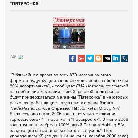
"ПЯТЕРОЧКА"
746
"В ближайшее время во всех 870 магазинах этого
формата будут существенно снижены цены на более чем
80% ассортимента", - сообщает
РИА Новости
со ссылкой
на
сообщение компании. Новой ценовой политики не
будут придерживаться магазины "Пятерочка" в некоторых
регионах, работающие на условиях франчайзинга.
TradeMaster.com.ua
Справка ТМ:
X5 Retail Group N.V.
была создана в мае 2006 года в результате слияния
торговых сетей "Пятерочка" и "Перекресток". В июне 2008
года группа приобрела 100% акций Formata Holding B.V.,
владеющей сетью гипермаркетов "Карусель". Под
управлением X5 (по данным на конец декабря 2008 года)