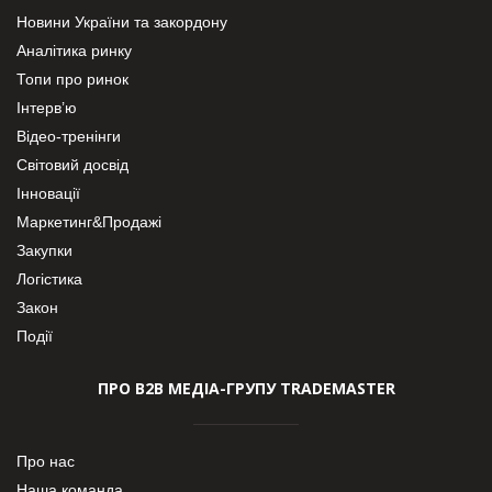
Новини України та закордону
Аналітика ринку
Топи про ринок
Інтерв’ю
Відео-тренінги
Світовий досвід
Інновації
Маркетинг&Продажі
Закупки
Логістика
Закон
Події
ПРО В2В МЕДІА-ГРУПУ TRADEMASTER
Про нас
Наша команда