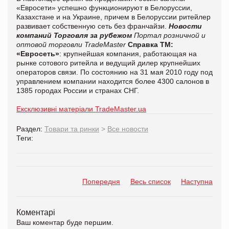
«Евросети» успешно функционируют в Белоруссии,
Казахстане и на Украине, причем в Белоруссии ритейлер
развивает собственную сеть без франчайзи.
Новости
компаний
Торговля за рубежом
Портал розничной и
оптовой торговли TradeMaster
Справка ТМ:
«Евросеть»
: крупнейшая компания, работающая на
рынке сотового ритейла и ведущий дилер крупнейших
операторов связи. По состоянию на 31 мая 2010 году под
управлением компании находится более 4300 салонов в
1385 городах России и странах СНГ.
Ексклюзивні матеріали TradeMaster.ua
Раздел:
Товари та ринки
>
Все новости
Теги:
Попередня
Весь список
Наступна
Коментарі
Ваш коментар буде першим.