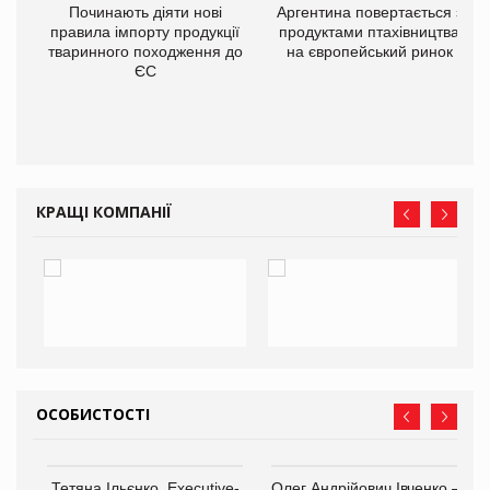
в
Починають діяти нові
Аргентина повертається з
правила імпорту продукції
продуктами птахівництва
тваринного походження до
на європейський ринок
О:
ЄС
КРАЩІ КОМПАНІЇ
ОСОБИСТОСТІ
,
Тетяна Ільєнко, Executive-
Олег Андрійович Івченко —