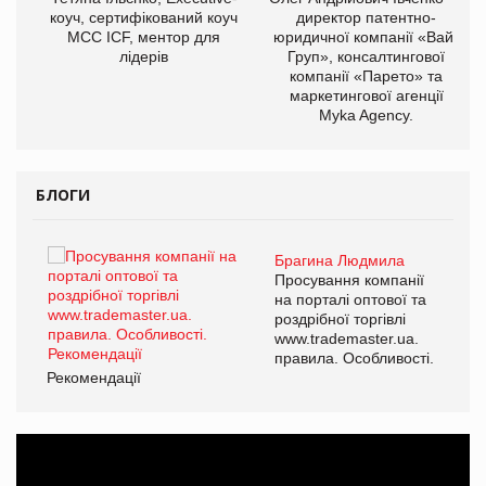
ОВ
коуч, сертифікований коуч
директор патентно-
МСС ICF, ментор для
юридичної компанії «Вайз
лідерів
Груп», консалтингової
компанії «Парето» та
маркетингової агенції
Myka Agency.
БЛОГИ
Брагина Людмила
ї
Просування компанії
а
на порталі оптової та
роздрібної торгівлі
www.trademaster.ua.
і.
правила. Особливості.
Рекомендації
Ре