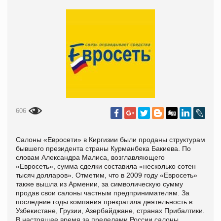
606
Салоны «Евросети» в Киргизии были проданы структурам
бывшего президента страны Курманбека Бакиева. По
словам Александра Малиса, возглавляющего
«Евросеть», сумма сделки составила «несколько сотен
тысяч долларов». Отметим, что в 2009 году «Евросеть»
также вышла из Армении, за символическую сумму
продав свои салоны частным предпринимателям. За
последние годы компания прекратила деятельность в
Узбекистане, Грузии, Азербайджане, странах Прибалтики.
В настоящее время за пределами России салоны