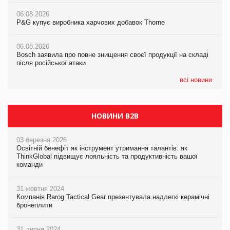
06.08.2026
06.08.2026
06.08.2026
P&G купує виробника харчових добавок Thorne
P&G купує виробника харчових добавок Thorne
P&G купує виробника харчових добавок Thorne
06.08.2026
06.08.2026
06.08.2026
Bosch заявила про повне знищення своєї продукції на складі
Bosch заявила про повне знищення своєї продукції на складі
Bosch заявила про повне знищення своєї продукції на складі
після російської атаки
після російської атаки
після російської атаки
всі новини
НОВИНИ B2B
03 березня 2026
Освітній бенефіт як інструмент утримання талантів: як
ThinkGlobal підвищує лояльність та продуктивність вашої
команди
31 жовтня 2024
Компанія Rarog Tactical Gear презентувала надлегкі керамічні
бронеплити
31 липня 2024