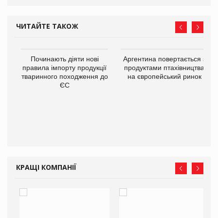
ЧИТАЙТЕ ТАКОЖ
в
Починають діяти нові
Аргентина повертається з
правила імпорту продукції
продуктами птахівництва
тваринного походження до
на європейський ринок
О:
ЄС
КРАЩІ КОМПАНІЇ