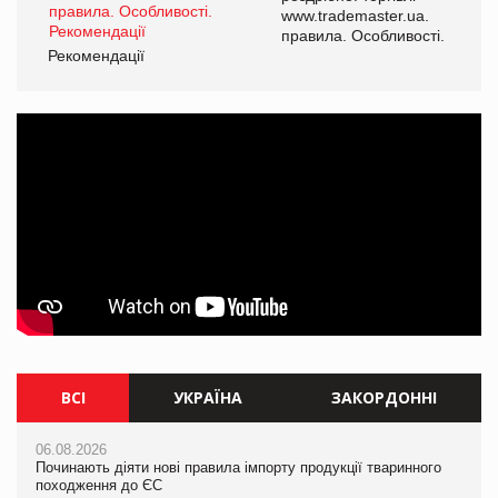
www.trademaster.ua.
і.
правила. Особливості.
Рекомендації
Ре
ВСІ
УКРАЇНА
ЗАКОРДОННІ
06.08.2026
06.08.2026
06.08.2026
Починають діяти нові правила імпорту продукції тваринного
Починають діяти нові правила імпорту продукції тваринного
Починають діяти нові правила імпорту продукції тваринного
походження до ЄС
походження до ЄС
походження до ЄС