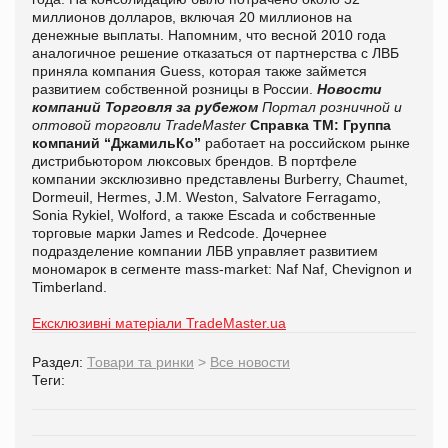
миллионов долларов, включая 20 миллионов на
денежные выплаты. Напомним, что весной 2010 года
аналогичное решение отказаться от партнерства с ЛВБ
приняла компания Guess, которая также займется
развитием собственной розницы в России.
Новости
компаний
Торговля за рубежом
Портал розничной и
оптовой торговли TradeMaster
Справка ТМ:
Группа
компаний “ДжамильКо”
работает на российском рынке
дистрибьютором люксовых брендов. В портфеле
компании эксклюзивно представлены Burberry, Chaumet,
Dormeuil, Hermes, J.M. Weston, Salvatore Ferragamo,
Sonia Rykiel, Wolford, а также Escada и собственные
торговые марки James и Redcode. Дочернее
подразделение компании ЛБВ управляет развитием
мономарок в сегменте mass-market: Naf Naf, Chevignon и
Timberland.
Ексклюзивні матеріали TradeMaster.ua
Раздел:
Товари та ринки
>
Все новости
Теги: