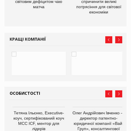
ne
світовим дефіцитом чаю
спричинити великі
матча
потрясіння для світової
економіки
КРАЩІ КОМПАНІЇ
ОСОБИСТОСТІ
,
Тетяна Ільєнко, Executive-
Олег Андрійович Івченко —
ОВ
коуч, сертифікований коуч
директор патентно-
МСС ICF, ментор для
юридичної компанії «Вайз
лідерів
Груп», консалтингової