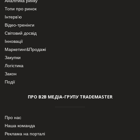
Аналітика ринку
Топи про ринок
Інтерв’ю
Відео-тренінги
Світовий досвід
Інновації
Маркетинг&Продажі
Закупки
Логістика
Закон
Події
ПРО В2В МЕДІА-ГРУПУ TRADEMASTER
Про нас
Наша команда
Реклама на порталі