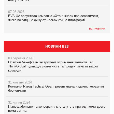
07.08.2026
Франція заборонила рекламні дзвінки без згоди клієнтів
07.08.2026
07.08.2026
EVA.UA запустила кампанію «Хто б знав» про асортимент,
EVA.UA запустила кампанію «Хто б знав» про асортимент,
якого покупці не очікують побачити на платформі
якого покупці не очікують побачити на платформі
всі новини
НОВИНИ B2B
03 березня 2026
Освітній бенефіт як інструмент утримання талантів: як
ThinkGlobal підвищує лояльність та продуктивність вашої
команди
31 жовтня 2024
Компанія Rarog Tactical Gear презентувала надлегкі керамічні
бронеплити
31 липня 2024
Напівфабрикати та консерви, які стануть в пригоді, коли довго
нема світла