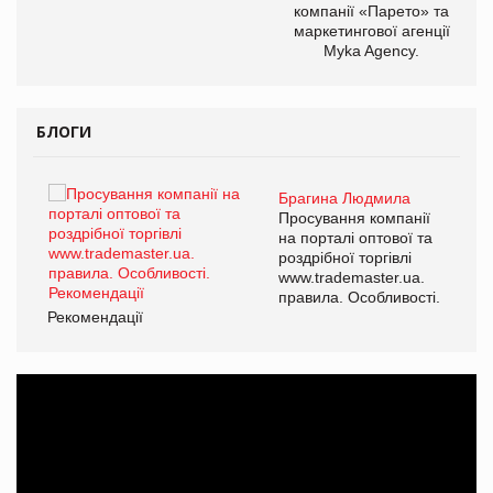
компанії «Парето» та
маркетингової агенції
Myka Agency.
БЛОГИ
Брагина Людмила
ї
Просування компанії
а
на порталі оптової та
роздрібної торгівлі
www.trademaster.ua.
і.
правила. Особливості.
Рекомендації
Ре