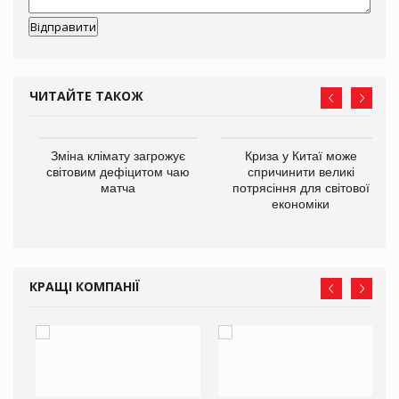
ЧИТАЙТЕ ТАКОЖ
Зміна клімату загрожує
Криза у Китаї може
ne
світовим дефіцитом чаю
спричинити великі
матча
потрясіння для світової
економіки
КРАЩІ КОМПАНІЇ