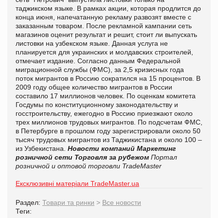
таджикском языке. В рамках акции, которая продлится до
конца июня, напечатанную рекламу развозят вместе с
заказанным товаром. После рекламной кампании сеть
магазинов оценит результат и решит, стоит ли выпускать
листовки на узбекском языке. Данная услуга не
планируется для украинских и молдавских строителей,
отмечает издание. Согласно данным Федеральной
миграционной службы (ФМС), за 2,5 кризисных года
поток мигрантов в Россию сократился на 15 процентов. В
2009 году общее количество мигрантов в России
составило 17 миллионов человек. По оценкам комитета
Госдумы по конституционному законодательству и
госстроительству, ежегодно в Россию приезжают около
трех миллионов трудовых мигрантов. По подсчетам ФМС,
в Петербурге в прошлом году зарегистрировали около 50
тысяч трудовых мигрантов из Таджикистана и около 100 –
из Узбекистана.
Новости компаний
Маркетинг
розничной сети
Торговля за рубежом
Портал
розничной и оптовой торговли TradeMaster
Ексклюзивні матеріали TradeMaster.ua
Раздел:
Товари та ринки
>
Все новости
Теги: