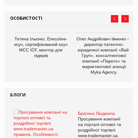
ОСОБИСТОСТІ
,
Тетяна Ільєнко, Executive-
Олег Андрійович Івченко —
ОВ
коуч, сертифікований коуч
директор патентно-
МСС ICF, ментор для
юридичної компанії «Вайз
лідерів
Груп», консалтингової
компанії «Парето» та
маркетингової агенції
Myka Agency.
БЛОГИ
Брагина Людмила
ї
Просування компанії
а
на порталі оптової та
роздрібної торгівлі
www.trademaster.ua.