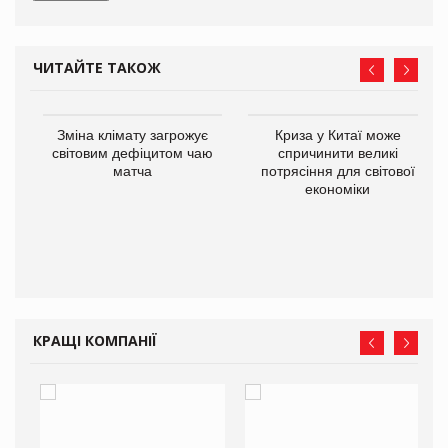
ЧИТАЙТЕ ТАКОЖ
Зміна клімату загрожує
Криза у Китаї може
ne
світовим дефіцитом чаю
спричинити великі
матча
потрясіння для світової
економіки
КРАЩІ КОМПАНІЇ