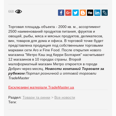
668
Торговая площадь объекта - 2000 кв. м., ассортимент
2500 наименований продуктов питания, фруктов и
овощей, рыбы, мяса и мясных продуктов, деликатесов,
вин, товаров для дома и офиса. В торговой точке будет
представлена продукция под собственными торговыми
марками сети Aro и Fine Food. После открытия нового
магазина "Метро Кэш энд Керри Болгария" насчитывает
12 магазинов в 10 городах страны. Второй
малоформатный магазин Метро откроется в городе
Добрич через месяц.
Новости компаний
Торговля за
рубежом
Портал розничной и оптовой торговли
TradeMaster
Ексклюзивні матеріали TradeMaster.ua
Раздел:
Товари та ринки
>
Все новости
Теги: