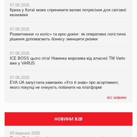
07.08.2026
07.08.2026
07.08.2026
Криза у Китаї може спричинити великі потрясіння для світової
Криза у Китаї може спричинити великі потрясіння для світової
Криза у Китаї може спричинити великі потрясіння для світової
економіки
економіки
економіки
07.08.2026
07.08.2026
07.08.2026
Розмитнення «з коліс» та крос-докінг: як оперативні логістичні
Розмитнення «з коліс» та крос-докінг: як оперативні логістичні
Kraft Heinz скоротила збиток у першому півріччі
рішення допомагають бізнесу зменшити ризики
рішення допомагають бізнесу зменшити ризики
07.08.2026
07.08.2026
07.08.2026
Продажі Hugo Boss впали на 9%
ICE BOSS цього літа! Новинка морозива від власної ТМ Varto
ICE BOSS цього літа! Новинка морозива від власної ТМ Varto
вже у VARUS
вже у VARUS
07.08.2026
Франція заборонила рекламні дзвінки без згоди клієнтів
07.08.2026
07.08.2026
EVA.UA запустила кампанію «Хто б знав» про асортимент,
EVA.UA запустила кампанію «Хто б знав» про асортимент,
якого покупці не очікують побачити на платформі
якого покупці не очікують побачити на платформі
всі новини
НОВИНИ B2B
03 березня 2026