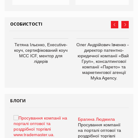
ОСОБИСТОСТІ
,
Тетяна Ільєнко, Executive-
Олег Андрійович Івченко —
ОВ
коуч, сертифікований коуч
директор патентно-
МСС ICF, ментор для
юридичної компанії «Вайз
лідерів
Груп», консалтингової
компанії «Парето» та
маркетингової агенції
Myka Agency.
БЛОГИ
Брагина Людмила
ї
Просування компанії
а
на порталі оптової та
роздрібної торгівлі