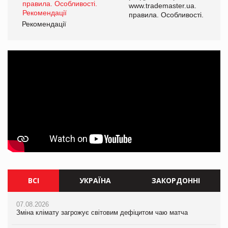
www.trademaster.ua.
і.
правила. Особливості.
Рекомендації
Ре
ВСІ
УКРАЇНА
ЗАКОРДОННІ
07.08.2026
07.08.2026
07.08.2026
Зміна клімату загрожує світовим дефіцитом чаю матча
Зміна клімату загрожує світовим дефіцитом чаю матча
Зміна клімату загрожує світовим дефіцитом чаю матча