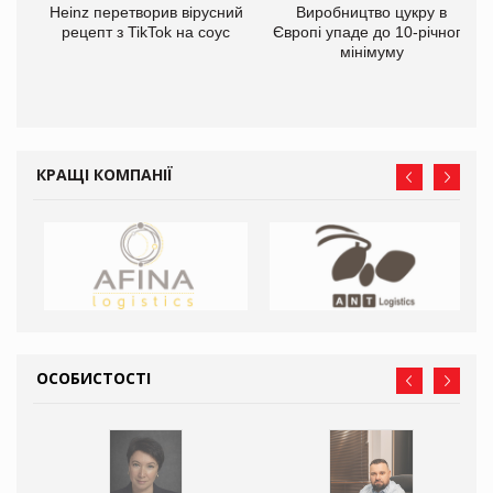
та
Heinz перетворив вірусний
Виробництво цукру в
ні
рецепт з TikTok на соус
Європі упаде до 10-річного
мінімуму
КРАЩІ КОМПАНІЇ
ОСОБИСТОСТІ