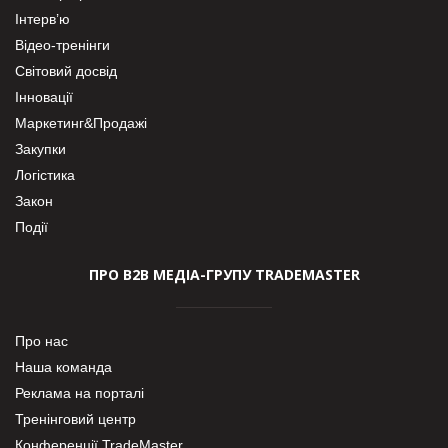
Інтерв’ю
Відео-тренінги
Світовий досвід
Інновації
Маркетинг&Продажі
Закупки
Логістика
Закон
Події
ПРО В2В МЕДІА-ГРУПУ TRADEMASTER
Про нас
Наша команда
Реклама на порталі
Тренінговий центр
Конференції TradeMaster