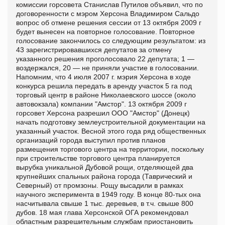
комиссии горсовета Станислав Путилов объявил, что по
договоренности с мэром Херсона Владимиром Сальдо
вопрос об отмене решения сессии от 13 октября 2009 г
будет вынесен на повторное голосование. Повторное
голосование закончилось со следующим результатом: из
43 зарегистрировавшихся депутатов за отмену
указанного решения проголосовало 22 депутата; 1 —
воздержался, 20 — не приняли участие в голосовании.
Напомним, что 4 июля 2007 г. мэрия Херсона в ходе
конкурса решила передать в аренду участок 5 га под
торговый центр в районе Николаевского шоссе (около
автовокзала) компании "Амстор". 13 октября 2009 г
горсовет Херсона разрешил ООО "Амстор" (Донецк)
начать подготовку землеустроительной документации на
указанный участок. Весной этого года ряд общественных
организаций города выступил против планов
размещения торгового центра на территории, поскольку
при строительстве торгового центра планируется
вырубка уникальной Дубовой рощи, отделяющей два
крупнейших спальных района города (Таврический и
Северный) от промзоны. Рощу высадили в рамках
научного эксперимента в 1949 году. В конце 80-тых она
насчитывала свыше 1 тыс. деревьев, в т.ч. свыше 800
дубов. 18 мая глава Херсонской ОГА рекомендовал
областным разрешительным службам приостановить