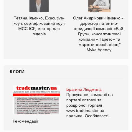
,
Тетяна Ільєнко, Executive-
Олег Андрійович Івченко —
ОВ
коуч, сертифікований коуч
директор патентно-
МСС ICF, ментор для
юридичної компанії «Вайз
лідерів
Груп», консалтингової
компанії «Парето» та
маркетингової агенції
Myka Agency.
БЛОГИ
Брагина Людмила
Просування компанії на
порталі оптової та
роздрібної торгівлі
www.trademaster.ua.
правила. Особливості.
Рекомендації
Ре