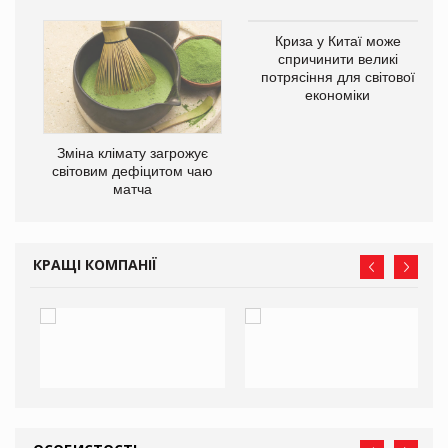
Криза у Китаї може
ne
спричинити великі
потрясіння для світової
економіки
Зміна клімату загрожує
світовим дефіцитом чаю
матча
КРАЩІ КОМПАНІЇ