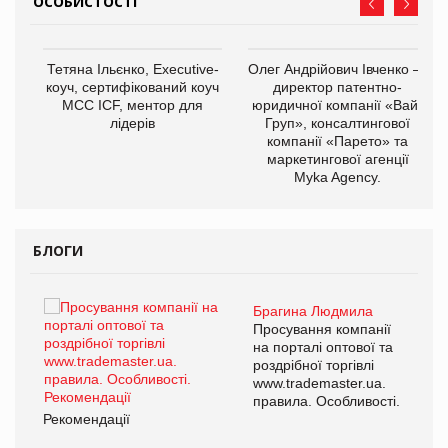
ОСОБИСТОСТІ
,
Тетяна Ільєнко, Executive-
Олег Андрійович Івченко —
ОВ
коуч, сертифікований коуч
директор патентно-
МСС ICF, ментор для
юридичної компанії «Вайз
лідерів
Груп», консалтингової
компанії «Парето» та
маркетингової агенції
Myka Agency.
БЛОГИ
Брагина Людмила
ї
Просування компанії
а
на порталі оптової та
роздрібної торгівлі
www.trademaster.ua.
і.
правила. Особливості.
Рекомендації
Ре