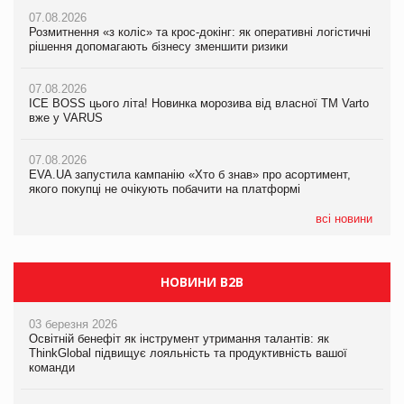
07.08.2026
07.08.2026
07.08.2026
Розмитнення «з коліс» та крос-докінг: як оперативні логістичні
Розмитнення «з коліс» та крос-докінг: як оперативні логістичні
Kraft Heinz скоротила збиток у першому півріччі
рішення допомагають бізнесу зменшити ризики
рішення допомагають бізнесу зменшити ризики
07.08.2026
07.08.2026
07.08.2026
Продажі Hugo Boss впали на 9%
ICE BOSS цього літа! Новинка морозива від власної ТМ Varto
ICE BOSS цього літа! Новинка морозива від власної ТМ Varto
вже у VARUS
вже у VARUS
07.08.2026
Франція заборонила рекламні дзвінки без згоди клієнтів
07.08.2026
07.08.2026
EVA.UA запустила кампанію «Хто б знав» про асортимент,
EVA.UA запустила кампанію «Хто б знав» про асортимент,
якого покупці не очікують побачити на платформі
якого покупці не очікують побачити на платформі
всі новини
НОВИНИ B2B
03 березня 2026
Освітній бенефіт як інструмент утримання талантів: як
ThinkGlobal підвищує лояльність та продуктивність вашої
команди