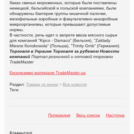
баках свиных мороженных, которые были поставлены
немецкой, бельгийской и польской компаниями, были
обнаружены бактерии группы кишечной палочки,
мезофильные аэробные и факультативно-анаэробные
микроорганизмы, которые превышают допустимые
нормы.
В частности, речь идет о запрете ввоза мясного сырья
для компаний "Kipco - Damaco" (Бельгия), "Zaklady
Miesne Konskowola" (Польша), "Trinity Gmb" (Германия).
Торговля в Украине
Торговля за рубежом
Новости
компаний
Портал розничной и оптовой торговли
TradeMaster
Ексклюзивні матеріали TradeMaster.ua
Раздел:
Товари та ринки
>
Все новости
Теги:
Попередня
Весь список
Наступна
Коментарі