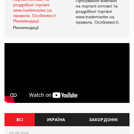
ї
Просування компанії
а
на порталі оптової та
роздрібної торгівлі
www.trademaster.ua.
і.
правила. Особливості.
Рекомендації
Ре
ВСІ
УКРАЇНА
ЗАКОРДОННІ
07.08.2026
07.08.2026
07.08.2026