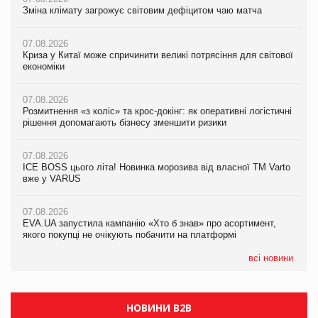
Зміна клімату загрожує світовим дефіцитом чаю матча
Зміна клімату загрожує світовим дефіцитом чаю матча
Зміна клімату загрожує світовим дефіцитом чаю матча
07.08.2026
07.08.2026
07.08.2026
Криза у Китаї може спричинити великі потрясіння для світової
Криза у Китаї може спричинити великі потрясіння для світової
Криза у Китаї може спричинити великі потрясіння для світової
економіки
економіки
економіки
07.08.2026
07.08.2026
07.08.2026
Розмитнення «з коліс» та крос-докінг: як оперативні логістичні
Розмитнення «з коліс» та крос-докінг: як оперативні логістичні
Kraft Heinz скоротила збиток у першому півріччі
рішення допомагають бізнесу зменшити ризики
рішення допомагають бізнесу зменшити ризики
07.08.2026
07.08.2026
07.08.2026
Продажі Hugo Boss впали на 9%
ICE BOSS цього літа! Новинка морозива від власної ТМ Varto
ICE BOSS цього літа! Новинка морозива від власної ТМ Varto
вже у VARUS
вже у VARUS
07.08.2026
Франція заборонила рекламні дзвінки без згоди клієнтів
07.08.2026
07.08.2026
EVA.UA запустила кампанію «Хто б знав» про асортимент,
EVA.UA запустила кампанію «Хто б знав» про асортимент,
якого покупці не очікують побачити на платформі
якого покупці не очікують побачити на платформі
всі новини
НОВИНИ B2B