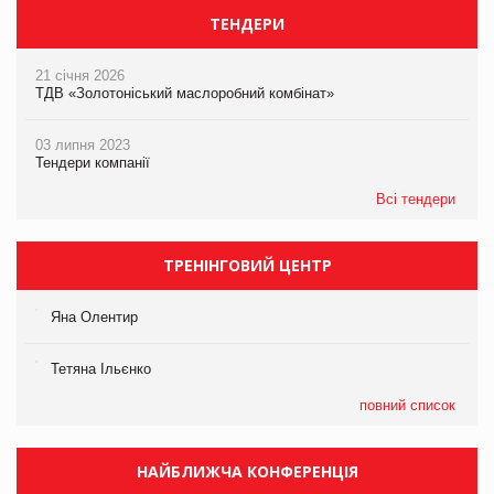
ТЕНДЕРИ
21 січня 2026
ТДВ «Золотоніський маслоробний комбінат»
03 липня 2023
Тендери компанії
Всі тендери
ТРЕНІНГОВИЙ ЦЕНТР
Яна Олентир
Тетяна Ільєнко
повний список
НАЙБЛИЖЧА КОНФЕРЕНЦІЯ