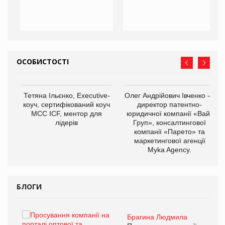
ОСОБИСТОСТІ
,
Тетяна Ільєнко, Executive-
Олег Андрійович Івченко —
ОВ
коуч, сертифікований коуч
директор патентно-
МСС ICF, ментор для
юридичної компанії «Вайз
лідерів
Груп», консалтингової
компанії «Парето» та
маркетингової агенції
Myka Agency.
БЛОГИ
Брагина Людмила