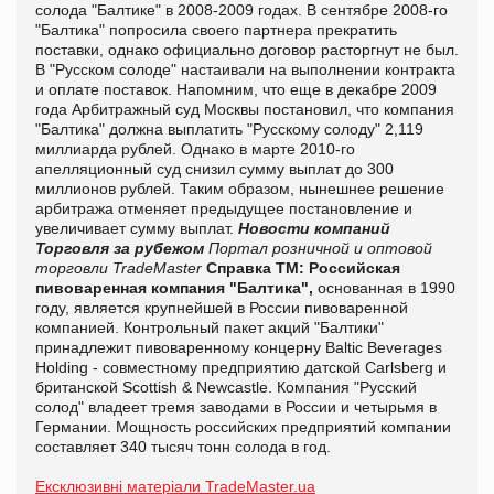
солода "Балтике" в 2008-2009 годах. В сентябре 2008-го
"Балтика" попросила своего партнера прекратить
поставки, однако официально договор расторгнут не был.
В "Русском солоде" настаивали на выполнении контракта
и оплате поставок. Напомним, что еще в декабре 2009
года Арбитражный суд Москвы постановил, что компания
"Балтика" должна выплатить "Русскому солоду" 2,119
миллиарда рублей. Однако в марте 2010-го
апелляционный суд снизил сумму выплат до 300
миллионов рублей. Таким образом, нынешнее решение
арбитража отменяет предыдущее постановление и
увеличивает сумму выплат.
Новости компаний
Торговля за рубежом
Портал розничной и оптовой
торговли TradeMaster
Справка ТМ:
Российская
пивоваренная компания "Балтика",
основанная в 1990
году, является крупнейшей в России пивоваренной
компанией. Контрольный пакет акций "Балтики"
принадлежит пивоваренному концерну Baltic Beverages
Holding - совместному предприятию датской Carlsberg и
британской Scottish & Newcastle. Компания "Русский
солод" владеет тремя заводами в России и четырьмя в
Германии. Мощность российских предприятий компании
составляет 340 тысяч тонн солода в год.
Ексклюзивні матеріали TradeMaster.ua