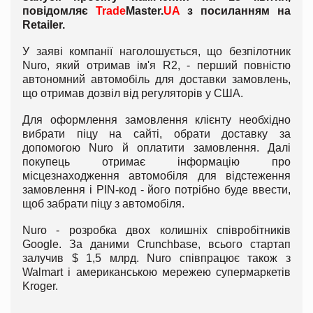
повідомляє
Trade
Master
.
UA
з посиланням на
Retailer
.
У заяві компанії наголошується, що безпілотник
Nuro, який отримав ім'я R2, - перший повністю
автономний автомобіль для доставки замовлень,
що отримав дозвіл від регуляторів у США.
Для оформлення замовлення клієнту необхідно
вибрати піцу на сайті, обрати доставку за
допомогою Nuro й оплатити замовлення. Далі
покупець отримає інформацію про
місцезнаходження автомобіля для відстеження
замовлення і PIN-код - його потрібно буде ввести,
щоб забрати піцу з автомобіля.
Nuro - розробка двох колишніх співробітників
Google. За даними Crunchbase, всього стартап
залучив $ 1,5 млрд. Nuro співпрацює також з
Walmart і американською мережею супермаркетів
Kroger.