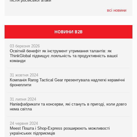
після російської атаки
після російської атаки
після російської атаки
всі новини
НОВИНИ B2B
03 березня 2026
Освітній бенефіт як інструмент утримання талантів: як
ThinkGlobal підвищує лояльність та продуктивність вашої
команди
31 жовтня 2024
Компанія Rarog Tactical Gear презентувала надлегкі керамічні
бронеплити
31 липня 2024
Напівфабрикати та консерви, які стануть в пригоді, коли довго
нема світла
24 червня 2024
Meest Пошта і Shop-Express розширюють можливості
українських підприємців