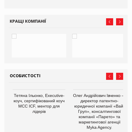
КРАЩІ КОМПАНІЇ
ОСОБИСТОСТІ
,
Тетяна Ільєнко, Executive-
Олег Андрійович Івченко —
ОВ
коуч, сертифікований коуч
директор патентно-
МСС ICF, ментор для
юридичної компанії «Вайз
лідерів
Груп», консалтингової
компанії «Парето» та
маркетингової агенції
Myka Agency.