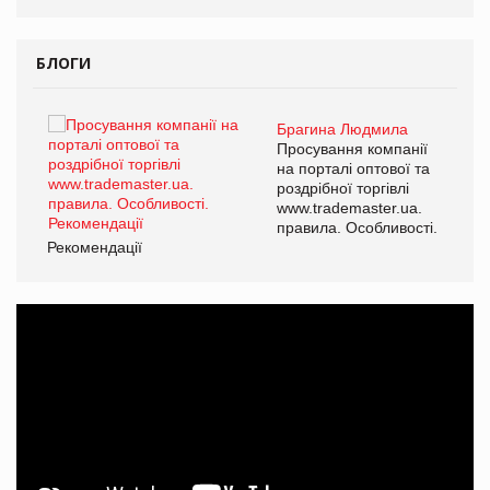
БЛОГИ
Брагина Людмила
ї
Просування компанії
а
на порталі оптової та
роздрібної торгівлі
www.trademaster.ua.
і.
правила. Особливості.
Рекомендації
Ре