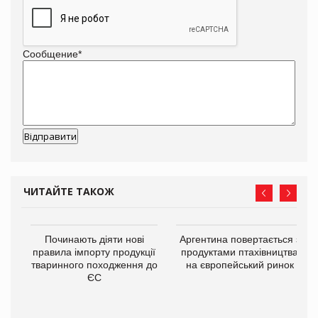
Сообщение
*
ЧИТАЙТЕ ТАКОЖ
в
Починають діяти нові
Аргентина повертається з
правила імпорту продукції
продуктами птахівництва
тваринного походження до
на європейський ринок
О:
ЄС