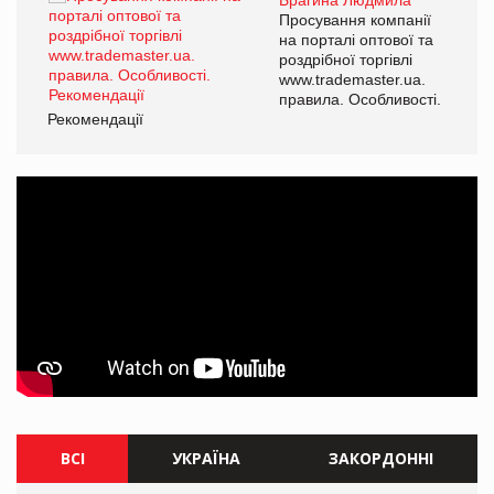
ї
Просування компанії
а
на порталі оптової та
роздрібної торгівлі
www.trademaster.ua.
і.
правила. Особливості.
Рекомендації
Ре
ВСІ
УКРАЇНА
ЗАКОРДОННІ