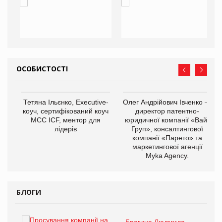
ОСОБИСТОСТІ
,
Тетяна Ільєнко, Executive-
Олег Андрійович Івченко —
ОВ
коуч, сертифікований коуч
директор патентно-
МСС ICF, ментор для
юридичної компанії «Вайз
лідерів
Груп», консалтингової
компанії «Парето» та
маркетингової агенції
Myka Agency.
БЛОГИ
Брагина Людмила