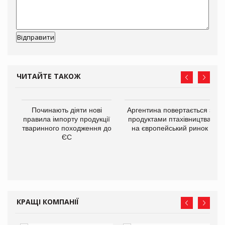
ЧИТАЙТЕ ТАКОЖ
в
Починають діяти нові
Аргентина повертається з
правила імпорту продукції
продуктами птахівництва
тваринного походження до
на європейський ринок
О:
ЄС
КРАЩІ КОМПАНІЇ