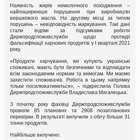
Наявність жирів немолочного походження –
найпоширеніше порушення при виробництві
вершкового масла. На другому місці за типом
порушень – невідповідність маркування. Такі дані
стали відомі за підсумками роботи
Держпродспоживслужби щодо протидії
фальсифікації харчових продуктів у І кварталі 2021
року.
«Продукти харчування, які купують українські
споживачі, мають бути безпечними та відповідати
всім законодавчим нормам та вимогам. Ми маємо
захистити споживачів. Робота в цьому напрямку
тільки посилюватиметься», – підкреслила Голова
Держпродспоживслужби Владислава Магалецька.
З початку року фахівці Держпродспоживслужби
провели 85 планових та 2908 позапланових
перевірки. В результаті вилучили з обігу більше 31
тонни продуктів.
Найбільше вилучено: