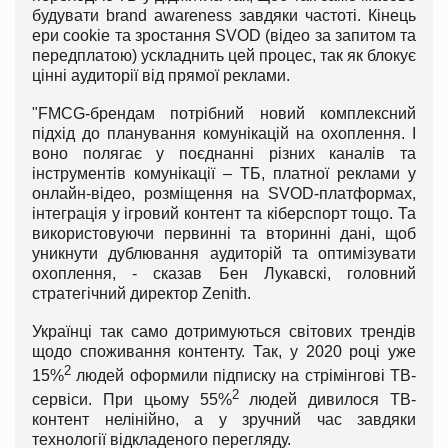
будувати brand awareness завдяки частоті. Кінець
ери cookie та зростання SVOD (відео за запитом та
передплатою) ускладнить цей процес, так як блокує
цінні аудиторії від прямої реклами.
"FMCG-брендам потрібний новий комплексний
підхід до планування комунікацій на охоплення. І
воно полягає у поєднанні різних каналів та
інструментів комунікації – ТБ, платної реклами у
онлайн-відео, розміщення на SVOD-платформах,
інтеграція у ігровий контент та кіберспорт тощо. Та
використовуючи первинні та вторинні дані, щоб
уникнути дублювання аудиторій та оптимізувати
охоплення, - сказав Бен Лукавскі, головний
стратегічний директор Zenith.
Українці так само дотримуються світових трендів
щодо споживання контенту. Так, у 2020 році уже
2
15%
людей оформили підписку на стрімінгові ТВ-
2
сервіси. При цьому 55%
людей дивилося ТВ-
контент нелінійно, а у зручний час завдяки
технології відкладеного перегляду.