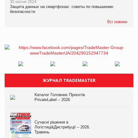
30 квітня 2024
Защита данных на смартфонах: советы по повышению
безопасности
Всі новини
ЖУРНАЛ TRADEMASTER
Каталог Головних Проєктів
PrivateLabel – 2026
Сучасні рішення в
Логістиці&Дистрибуції – 2026.
Травень