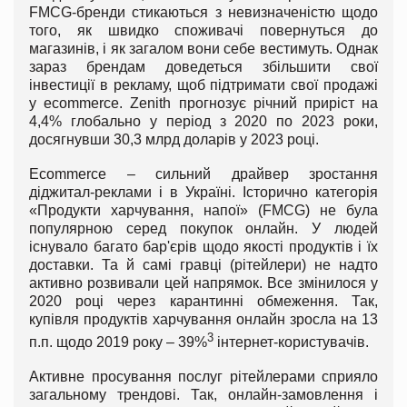
FMCG-бренди стикаються з невизначеністю щодо
того, як швидко споживачі повернуться до
магазинів, і як загалом вони себе вестимуть. Однак
зараз брендам доведеться збільшити свої
інвестиції в рекламу, щоб підтримати свої продажі
у ecommerce. Zenith прогнозує річний приріст на
4,4% глобально у період з 2020 по 2023 роки,
досягнувши 30,3 млрд доларів у 2023 році.
Ecommerce – сильний драйвер зростання
діджитал-реклами і в Україні. Історично категорія
«Продукти харчування, напої» (FMCG) не була
популярною серед покупок онлайн. У людей
існувало багато бар'єрів щодо якості продуктів і їх
доставки. Та й самі гравці (рітейлери) не надто
активно розвивали цей напрямок. Все змінилося у
2020 році через карантинні обмеження. Так,
купівля продуктів харчування онлайн зросла на 13
3
п.п. щодо 2019 року – 39%
інтернет-користувачів.
Активне просування послуг рітейлерами сприяло
загальному трендові. Так, онлайн-замовлення і