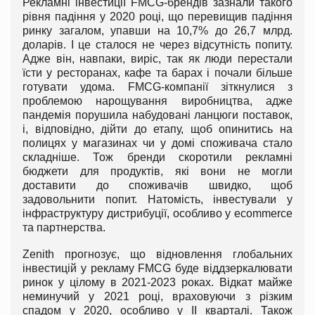
Рекламні інвестиції FMCG-брендів зазнали такого
рівня падіння у 2020 році, що перевищив падіння
ринку загалом, упавши на 10,7% до 26,7 млрд.
доларів. І це сталося не через відсутність попиту.
Адже він, навпаки, виріс, так як люди перестали
їсти у ресторанах, кафе та барах і почали більше
готувати удома. FMCG-компанії зіткнулися з
проблемою нарощування виробництва, адже
пандемія порушила набудовані ланцюги поставок,
і, відповідно, дійти до етапу, щоб опинитись на
полицях у магазинах чи у домі споживача стало
складніше. Тож бренди скоротили рекламні
бюджети для продуктів, які вони не могли
доставити до споживачів швидко, щоб
задовольнити попит. Натомість, інвестували у
інфраструктуру дистрибуції, особливо у ecommerce
та партнерства.
Zenith прогнозує, що відновлення глобальних
інвестицій у рекламу FMCG буде віддзеркалювати
ринок у цілому в 2021-2023 роках. Відкат майже
неминучий у 2021 році, враховуючи з різким
спадом у 2020, особливо у ІІ кварталі. Також