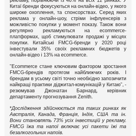
рекламу, порівнюючи із 46% на всіх 12 ринках. У
Китаї бренди фокусуються на онлайн-відео, у якого
широке охоплення, та спонсорствах. Серед яких
реклама у онлайн-шоу, стріми інфлуенсерів з
можливістю покупки у момент показу. Також вони
регулярно рекламуються на ecommerce-
платформах, щоб стимулювати продажі у місцях
покупки. Китайські FMCG-бренди у 2020 році
інвестували 35% своїх рекламних бюджетів у
онлайн-відео і 13% на ecommerce.
"Ecommerce стане ключовим фактором зростання
FMCG-брендів протягом найближчих років. І
брендам в усьому світі точно необхідно запозичити
найкращі практики діджитал-комунікацій у Китаю", -
резюмував Джонатан Барнард, керівник
департаменту прогнозування Zenith.
*
Дос
лідження здійснюється та таких ринках як
Австралія, Канада, Франція, Індія
, США
та ін.
Вони становлять 73% усіх інвестицій у рекламу.
FMCG
їжа та напої включає усі пакети їжі та
безалкогольних напоїв.