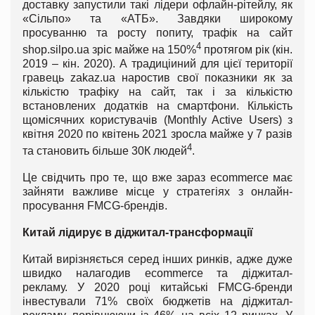
доставку запустили такі лідери офлайн-рітейлу, як
«Сільпо» та «АТБ». Завдяки широкому
просуванню та росту попиту, трафік на сайт
4
shop.silpo.ua зріс майже на 150%
протягом рік (кін.
2019 – кін. 2020). А традиціиний для цієї території
гравець zakaz.ua наростив свої показники як за
кількістю трафіку на сайт, так і за кількістю
встановлених додатків на смартфони. Кількість
щомісячних користувачів (Monthly Active Users) з
квітня 2020 по квітень 2021 зросла майже у 7 разів
4
та становить більше 30К людей
.
Це свідчить про те, що вже зараз ecommerce має
зайняти важливе місце у стратегіях з онлайн-
просування FMCG-брендів.
Китай лідирує в діджитал-трансформації
Китай вирізняється серед інших ринків, адже дуже
швидко налагодив ecommerce та діджитал-
рекламу. У 2020 році китайські FMCG-бренди
інвестували 71% своїх бюджетів на діджитал-