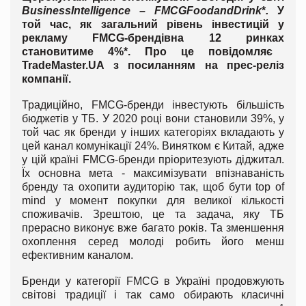
Business
Intelligence
–
FMCG
Food
and
Drink
*
.
У
той час, як загальний рівень інвестицій у
рекламу
FMCG
-брендів
на 12 ринках
становитиме 4%*. Про це повідомляє
TradeMaster.UA
з посиланням на прес-реліз
компанії.
Традиційно, FMCG-бренди інвестують більшість
бюджетів у ТБ. У 2020 році вони становили 39%, у
той час як бренди у інших категоріях вкладають у
цей канал комунікації 24%. Винятком є Китай, адже
у цій країні FMCG-бренди пріоритезують діджитал.
Їх основна мета - максимізувати впізнаваність
бренду та охопити аудиторію так, щоб бути top of
mind у момент покупки для великої кількості
споживачів. Зрештою, це та задача, яку ТБ
прерасно виконує вже багато років. Та зменшення
охоплення серед молоді робить його менш
ефективним каналом.
Бренди у категорії FMCG в Україні продовжують
світові традиції і так само обирають класичні