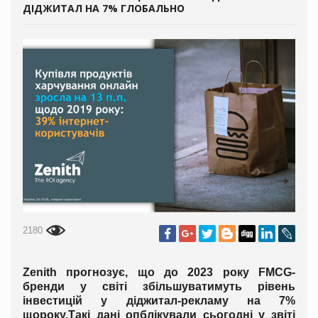
ДІДЖИТАЛ НА 7% ГЛОБАЛЬНО
2180
Zenith
прогнозує, що
до 2023 року
FMCG
-
бренди у світі збільшуватимуть рівень
інвестицій у діджитал-рекламу на 7%
щороку.
Так
і дані опблікували сьогодні у звіті