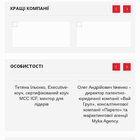
ne
КРАЩІ КОМПАНІЇ
ОСОБИСТОСТІ
Тетяна Ільєнко, Executive-
Олег Андрійович Івченко —
коуч, сертифікований коуч
директор патентно-
МСС ICF, ментор для
юридичної компанії «Вайз
лідерів
Груп», консалтингової
компанії «Парето» та
маркетингової агенції
,
Myka Agency.
ОВ