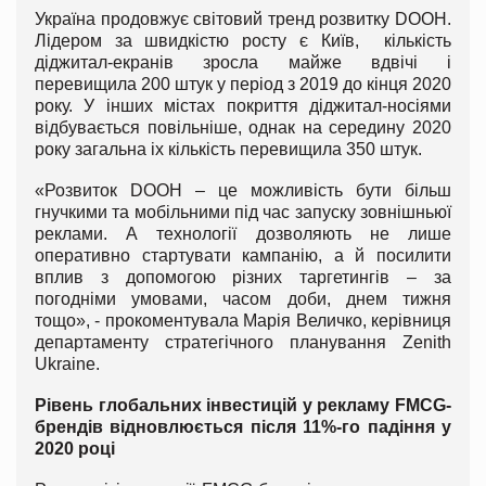
Україна продовжує світовий тренд розвитку DOOH.
Лідером за швидкістю росту є Київ, кількість
діджитал-екранів зросла майже вдвічі і
перевищила 200 штук у період з 2019 до кінця 2020
року. У інших містах покриття діджитал-носіями
відбувається повільніше, однак на середину 2020
року загальна іх кількість перевищила 350 штук.
«Розвиток DOOH – це можливість бути більш
гнучкими та мобільними під час запуску зовнішньюї
реклами. А технології дозволяють не лише
оперативно стартувати кампанію, а й посилити
вплив з допомогою різних таргетингів – за
погодніми умовами, часом доби, днем тижня
тощо», - прокоментувала Марія Величко, керівниця
департаменту стратегічного планування Zenith
Ukraine.
Рівень глобальних інвестицій у рекламу
FMCG
-
брендів відновлюється після 11%-го падіння у
2020 році