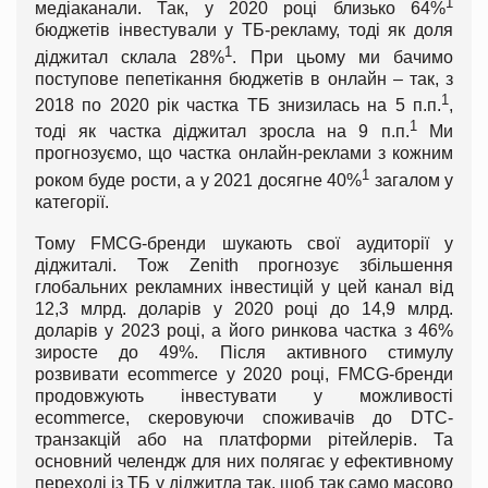
1
медіаканали. Так, у 2020 році близько 64%
бюджетів інвестували у ТБ-рекламу, тоді як доля
1
діджитал склала 28%
. При цьому ми бачимо
поступове пепетікання бюджетів в онлайн – так, з
1
2018 по 2020 рік частка ТБ знизилась на 5 п.п.
,
1
тоді як частка діджитал зросла на 9 п.п.
Ми
прогнозуємо, що частка онлайн-реклами з кожним
1
роком буде рости, а у 2021 досягне 40%
загалом у
категорії.
Тому FMCG-бренди шукають свої аудиторії у
діджиталі. Тож Zenith прогнозує збільшення
глобальних рекламних інвестицій у цей канал від
12,3 млрд. доларів у 2020 році до 14,9 млрд.
доларів у 2023 році, а його ринкова частка з 46%
зиросте до 49%. Після активного стимулу
розвивати ecommerce у 2020 році, FMCG-бренди
продовжують інвестувати у можливості
ecommerce, скеровуючи споживачів до DTC-
транзакцій або на платформи рітейлерів. Та
основний челендж для них полягає у ефективному
переході із ТБ у діджитла так, щоб так само масово