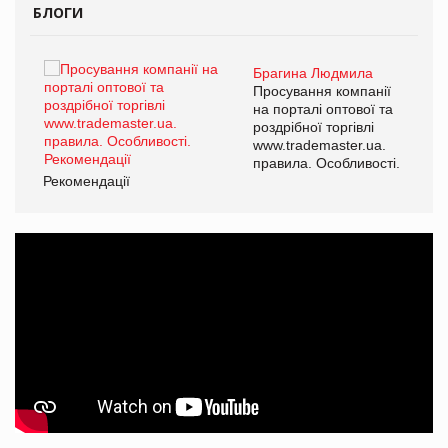
БЛОГИ
Брагина Людмила
Просування компанії
на порталі оптової та
роздрібної торгівлі
www.trademaster.ua.
правила. Особливості.
Рекомендації
Ре