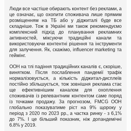
Люди все частіше обирають контент без реклами, а
це означає, що охопити споживача лише прямим
розміщенням на ТБ або у діджиталі буде все
складніше. Тож в Україні ми також рекомендуємо
комплексний підхід до планування рекламних
активностей, міксуючи традиційні канали та
використовуючи контентні рішення та інструменти
для залучення. Як, скажімо, influencer marketing та
геймінг.
OOH на тлі падіння традиційних каналів є, скоріше,
винятком. Після послаблення пандемії трафік
нормалізовується, а кількість діджитал-дисплеїв
постійно збільшується, тож зовнішня реклама стає
ще ефективнішим каналом для охоплення
споживачів із релевантним контентом саме поряд
із точками продажу. За прогнозом, FMCG OOH
глобально показуватиме ріст на 9% щороку у
період з 2020 по 2023 рр., а частка ринку - з 6,1%
до 7%. І це більший показник, ніж допандемічні
6.8% у 2019.