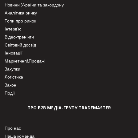
Новини України та закордону
Аналітика ринку
Топи про ринок
Інтерв’ю
Відео-тренінги
Світовий досвід
Інновації
Маркетинг&Продажі
Закупки
Логістика
Закон
Події
ПРО В2В МЕДІА-ГРУПУ TRADEMASTER
Про нас
Наша команда