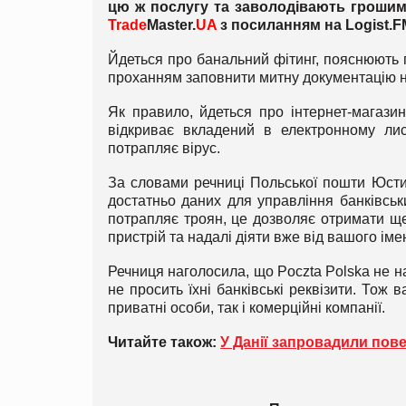
цю ж послугу та заволодівають грошим
Trade
Master
.
UA
з посиланням на
Logist
.
F
Йдеться про банальний фітинг, пояснюють 
проханням заповнити митну документацію н
Як правило, йдеться про інтернет-магазин
відкриває вкладений в електронному ли
потрапляє вірус.
За словами речниці Польської пошти Юстин
достатньо даних для управління банківсь
потрапляє троян, це дозволяє отримати ще
пристрій та надалі діяти вже від вашого імен
Речниця наголосила, що Poczta Polska не на
не просить їхні банківські реквізити. Тож
приватні особи, так і комерційні компанії.
Читайте також:
У Данії запровадили пов