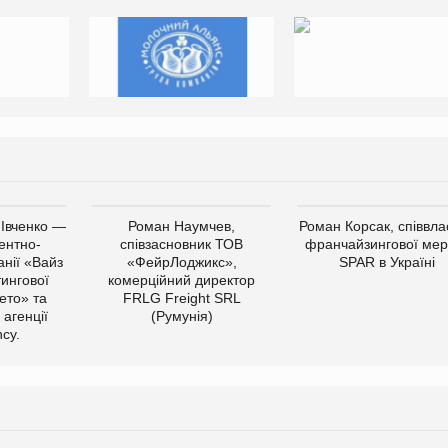
 Івченко —
Роман Наумчев,
Роман Корсак, співвла
ентно-
співзасновник ТОВ
франчайзингової мер
нії «Вайз
«ФейрЛоджикс»,
SPAR в Україні
тингової
комерційний директор
ето» та
FRLG Freight SRL
 агенції
(Румунія)
cy.