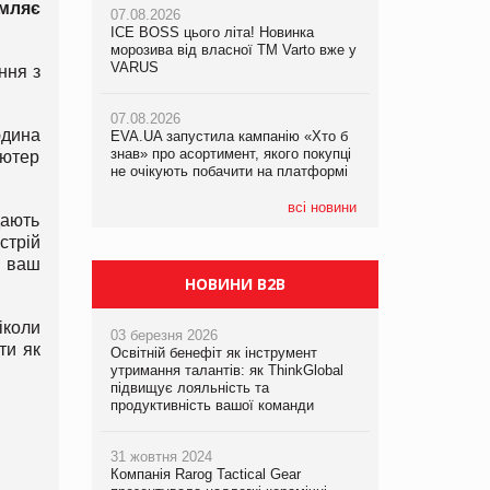
омляє
07.08.2026
07.08.2026
ICE BOSS цього літа! Новинка
ICE BOSS цього літа! Новинка
07.08.2026
морозива від власної ТМ Varto вже у
морозива від власної ТМ Varto вже у
Франція заборонила рекламні дзвінки
VARUS
VARUS
ння з
без згоди клієнтів
07.08.2026
07.08.2026
юдина
EVA.UA запустила кампанію «Хто б
EVA.UA запустила кампанію «Хто б
знав» про асортимент, якого покупці
знав» про асортимент, якого покупці
’ютер
не очікують побачити на платформі
не очікують побачити на платформі
всі новини
дають
стрій
ь ваш
НОВИНИ B2B
іколи
03 березня 2026
ти як
Освітній бенефіт як інструмент
утримання талантів: як ThinkGlobal
підвищує лояльність та
продуктивність вашої команди
31 жовтня 2024
Компанія Rarog Tactical Gear