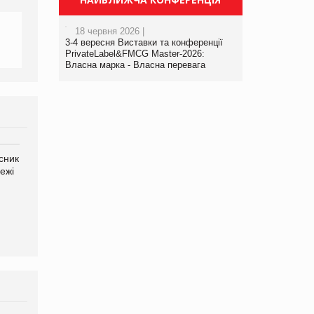
18 червня 2026 |
3-4 вересня Виставки та конференції
PrivateLabel&FMCG Master-2026:
Власна марка - Власна перевага
сник
Олексій Логачов-Михайлов
Яна Сараніна, директор
ежі
Файно маркет Директор
компанії «УкраМарин»
департаменту з
виробництва