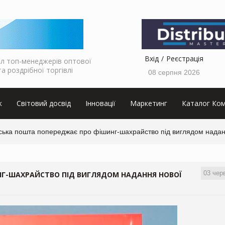
Вхід
Реєстрація
л топ-менеджерів оптової
та роздрібної торгівлі
08 серпня 2026
к
Світовий досвід
Інновації
Маркетинг
Каталог Ком
ька пошта попереджає про фішинг-шахрайство під виглядом надання 
03 чер
Г-ШАХРАЙСТВО ПІД ВИГЛЯДОМ НАДАННЯ НОВОЇ