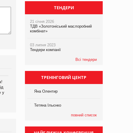
ТЕНДЕРИ
21 січня 2026
ТДВ «Золотоніський маслоробний
комбінат»
03 липня 2023
Тендери компанії
Всі тендери
ТРЕНІНГОВИЙ ЦЕНТР
а!
EVA.UA запустила
Kraft Heinz скоротила
ід
кампанію «Хто б знав» про
збиток у першому півріччі
Яна Олентир
е у
асортимент, якого покупці
не очікують побачити на
платформі
Тетяна Ільєнко
повний список
НАЙБЛИЖЧА КОНФЕРЕНЦІЯ