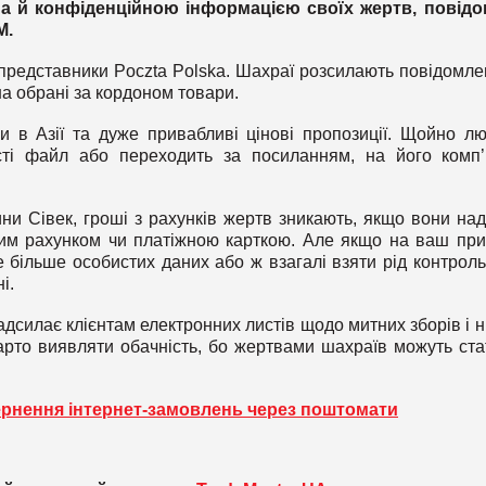
а й конфіденційною інформацією своїх жертв, повід
M
.
представники Poczta Polska. Шахраї розсилають повідомле
а обрані за кордоном товари.
и в Азії та дуже привабливі цінові пропозиції. Щойно л
сті файл або переходить за посиланням, на його комп
и Сівек, гроші з рахунків жертв зникають, якщо вони на
ким рахунком чи платіжною карткою. Але якщо на ваш при
 більше особистих даних або ж взагалі взяти рід контрол
і.
дсилає клієнтам електронних листів щодо митних зборів і н
 варто виявляти обачність, бо жертвами шахраїв можуть ста
ернення інтернет-замовлень через поштомати