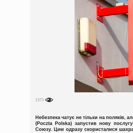
1373
Небезпека чатує не тільки на поляків, а
(Poczta Polska) запустив нову послу
Союзу. Цим одразу скористалися шахраї