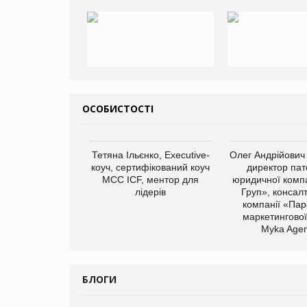
ОСОБИСТОСТІ
Тетяна Ільєнко, Executive-
Олег Андрійович
коуч, сертифікований коуч
директор пат
МСС ICF, ментор для
юридичної компа
лідерів
Груп», консал
компанії «Пар
маркетингової
Myka Agen
БЛОГИ