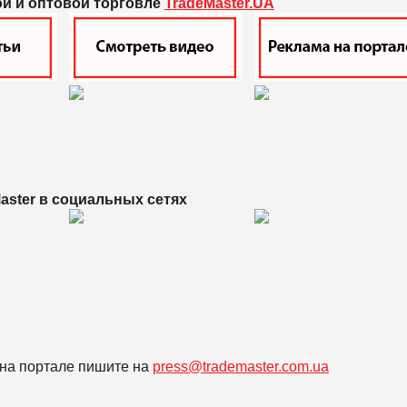
ой и оптовой торговле
TradeMaster.UA
aster в
социальных сетях
на портале пишите на
press@trademaster.com.ua