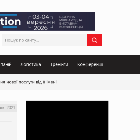
паній
Логістика
Тренінги
Конференції
нової послуги від її імені
вня 2021