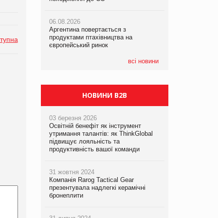
06.08.2026
06.08.2026
06.08.2026
Аргентина повертається з
Аргентина повертається з
Аргентина повертається з
продуктами птахівництва на
продуктами птахівництва на
продуктами птахівництва на
тупна
європейський ринок
європейський ринок
європейський ринок
всі новини
НОВИНИ B2B
03 березня 2026
Освітній бенефіт як інструмент
утримання талантів: як ThinkGlobal
підвищує лояльність та
продуктивність вашої команди
31 жовтня 2024
Компанія Rarog Tactical Gear
презентувала надлегкі керамічні
бронеплити