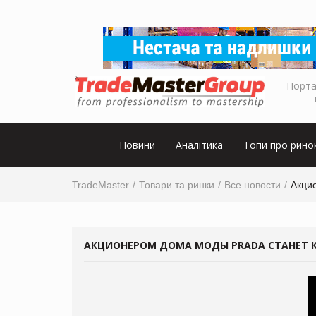
Порта
Новини
Аналітика
Топи про рино
TradeMaster
Товари та ринки
Все новости
Акци
АКЦИОНЕРОМ ДОМА МОДЫ PRADA СТАНЕТ 