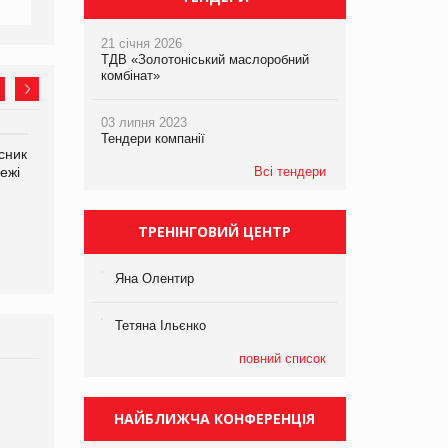
21 січня 2026
ТДВ «Золотоніський маслоробний
комбінат»
03 липня 2023
Тендери компанії
сник
Олексій Логачов-Михайлов
Яна Сараніна, директор
ежі
Файно маркет Директор
Всі тендери
компанії «УкраМарин»
департаменту з
виробництва
ТРЕНІНГОВИЙ ЦЕНТР
Яна Олентир
Тетяна Ільєнко
повний список
Брагина Людмила
Просування компанії на
НАЙБЛИЖЧА КОНФЕРЕНЦІЯ
порталі оптової та