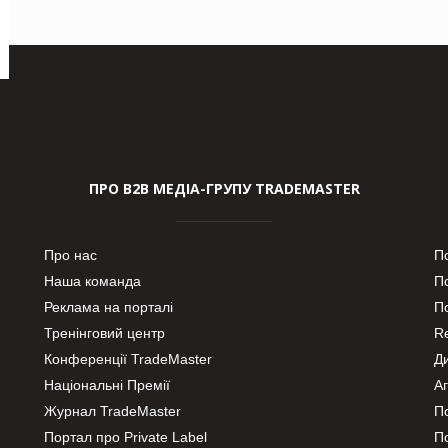
ПРО В2В МЕДІА-ГРУПУ TRADEMASTER
Про нас
П
Наша команда
П
Реклама на порталі
По
Тренінговий центр
Re
Конференції TradeMaster
Д
Національні Премії
А
Журнал TradeMaster
П
Портал про Private Label
П