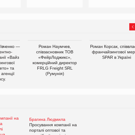
 Івченко —
Роман Наумчев,
Роман Корсак, співвла
ентно-
співзасновник ТОВ
франчайзингової мер
нії «Вайз
«ФейрЛоджикс»,
SPAR в Україні
тингової
комерційний директор
ето» та
FRLG Freight SRL
 агенції
(Румунія)
cy.
Брагина Людмила
Просування компанії на
порталі оптової та