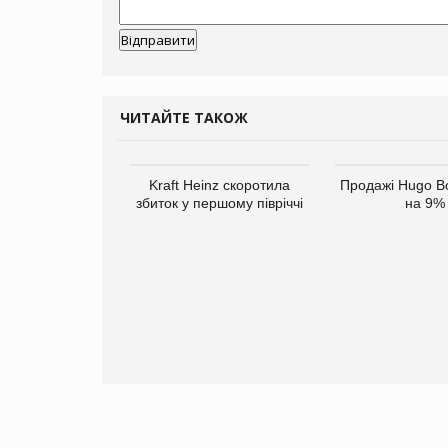
ЧИТАЙТЕ ТАКОЖ
верне клієнтам
Kraft Heinz скоротила
Продажі Hugo B
ларів за раніше
збиток у першому півріччі
на 9%
чені мита