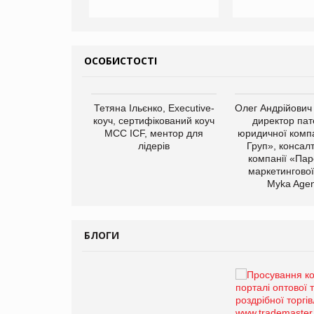
ОСОБИСТОСТІ
арас Ігорович,
Тетяна Ільєнко, Executive-
Олег Андрійович
иробництва ТОВ
коуч, сертифікований коуч
директор пат
Герчак"
МСС ICF, ментор для
юридичної компа
лідерів
Груп», консал
компанії «Пар
маркетингової
Myka Agen
БЛОГИ
Брагина Людмила
Просування компанії на
порталі оптової та