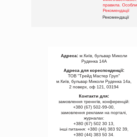
роздрібної торгівлі
www.trademaster.ua.
правила. Особливості.
ії
Рекомендації
Адреса:
м.Київ, бульвар Миколи
Руденка 14А
Адреса для кореспонденції:
ТОВ "Tрейд Мастер Груп"
м.Київ, бульвар Миколи Руденка 14а,
2 поверх, оф 121, 03194
Контакти для:
замовлення треннгів, конференцій:
+380 (67) 502-99-00,
замовлення реклами на порталі,
журналах:
+380 (67) 502 30 13,
інші питання: +380 (44) 383 92 39,
+380 (44) 383 50 34.