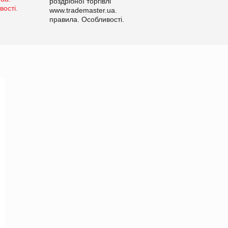
роздрібної торгівлі
www.trademaster.ua.
правила. Особливості.
Рекомендації