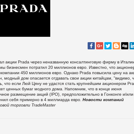
ал акции Prada через неназванную консалтинговую фирму в Италии
мы бизнесмен потратил 20 миллионов евро. Известно, что акционе
в компании 450 миллионов евро. Однако Prada повысила цену на ак
н, модный дом опасается отдавать свои акции китайцам, "видимо, 
ть, что если Люй Цяну не удастся стать крупнейшим акционером Pra
ет ценных бумаг модного дома. Напомним, что в конце июня
чное размещение акций (IPO), предположительно в Гонконге и/или
енил себя примерно в 4 миллиарда евро.
Новости компаний
овой торговли TradeMaster