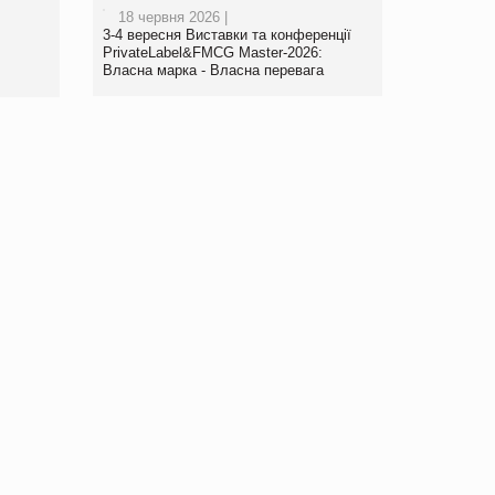
роздрібної торгівлі
18 червня 2026 |
www.trademaster.ua.
3-4 вересня Виставки та конференції
правила. Особливості.
PrivateLabel&FMCG Master-2026:
Власна марка - Власна перевага