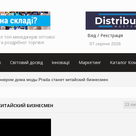
Вхід
Реєстрація
л топ-менеджерів оптової
та роздрібної торгівлі
07 серпня 2026
к
Світовий досвід
Інновації
Маркетинг
Каталог Ком
онером дома моды Prada станет китайский бизнесмен
13 ли
КИТАЙСКИЙ БИЗНЕСМЕН