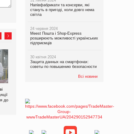
31 липня 2024
Напівфабрикати та консерви, які
стануть в пригоді, коли довго нема
світла
24 червня 2024
Meest Пошта і Shop-Express
розширюють можливості українських
підприємців
Аргентина повертається з
ФАО прогнозує зростання
30 квітня 2024
продуктами птахівництва
світових цін на
Защита данных на смартфонах:
на європейський ринок
продовольство
советы по повышению безопасности
Всі новини
ві
кції
я до