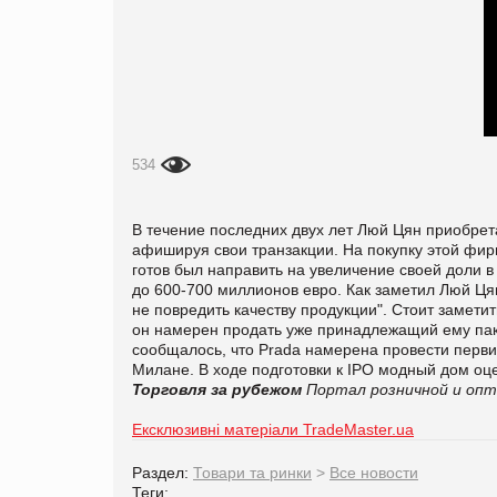
534
В течение последних двух лет Люй Цян приобрет
афишируя свои транзакции. На покупку этой фир
готов был направить на увеличение своей доли 
до 600-700 миллионов евро. Как заметил Люй Ця
не повредить качеству продукции". Стоит замети
он намерен продать уже принадлежащий ему пак
сообщалось, что Prada намерена провести перви
Милане. В ходе подготовки к IPO модный дом оц
Торговля за рубежом
Портал розничной и опт
Ексклюзивні матеріали TradeMaster.ua
Раздел:
Товари та ринки
>
Все новости
Теги: