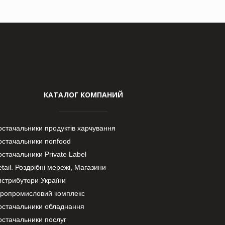
КАТАЛОГ КОМПАНИЙ
остачальники продуктів харчування
остачальники nonfood
стачальники Private Label
tail. Роздрібні мережі, Магазини
истрибутори України
гропромисловий комплекс
остачальники обладнання
остачальники послуг