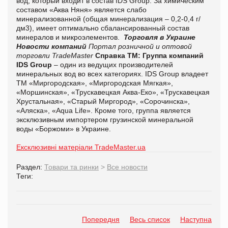
вод, который входит в состав IDS Group. За химическим
составом «Аква Няня» является слабо
минерализованной (общая минерализация – 0,2-0,4 г/
дм3), имеет оптимально сбалансированный состав
минералов и микроэлементов.
Торговля в Украине
Новости компаний
Портал розничной и оптовой
торговли TradeMaster
Справка ТМ:
Группа компаний
IDS Group
– один из ведущих производителей
минеральных вод во всех категориях. IDS Group владеет
ТМ «Миргородская», «Миргородская Мягкая»,
«Моршинская», «Трускавецкая Аква-Еко», «Трускавецкая
Хрустальная», «Старый Миргород», «Сорочинска»,
«Аляска», «Aqua Life». Кроме того, группа является
эксклюзивным импортером грузинской минеральной
воды «Боржоми» в Украине.
Ексклюзивні матеріали TradeMaster.ua
Раздел:
Товари та ринки
>
Все новости
Теги:
Попередня
Весь список
Наступна