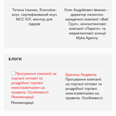
,
Тетяна Ільєнко, Executive-
Олег Андрійович Івченко —
ОВ
коуч, сертифікований коуч
директор патентно-
МСС ICF, ментор для
юридичної компанії «Вайз
лідерів
Груп», консалтингової
компанії «Парето» та
маркетингової агенції
Myka Agency.
БЛОГИ
Брагина Людмила
ї
Просування компанії
а
на порталі оптової та
роздрібної торгівлі
www.trademaster.ua.
і.
правила. Особливості.
Рекомендації
Ре