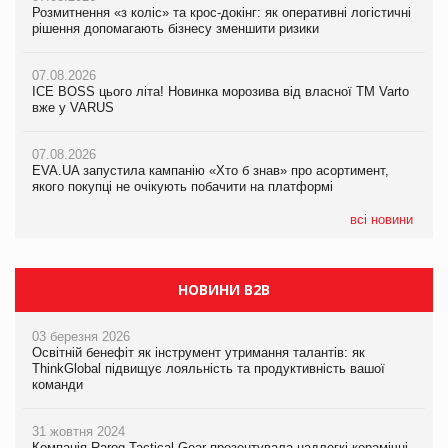
Розмитнення «з коліс» та крос-докінг: як оперативні логістичні
Розмитнення «з коліс» та крос-докінг: як оперативні логістичні
Kraft Heinz скоротила збиток у першому півріччі
рішення допомагають бізнесу зменшити ризики
рішення допомагають бізнесу зменшити ризики
07.08.2026
07.08.2026
07.08.2026
Продажі Hugo Boss впали на 9%
ICE BOSS цього літа! Новинка морозива від власної ТМ Varto
ICE BOSS цього літа! Новинка морозива від власної ТМ Varto
вже у VARUS
вже у VARUS
07.08.2026
Франція заборонила рекламні дзвінки без згоди клієнтів
07.08.2026
07.08.2026
EVA.UA запустила кампанію «Хто б знав» про асортимент,
EVA.UA запустила кампанію «Хто б знав» про асортимент,
якого покупці не очікують побачити на платформі
якого покупці не очікують побачити на платформі
всі новини
НОВИНИ B2B
03 березня 2026
Освітній бенефіт як інструмент утримання талантів: як
ThinkGlobal підвищує лояльність та продуктивність вашої
команди
31 жовтня 2024
Компанія Rarog Tactical Gear презентувала надлегкі керамічні