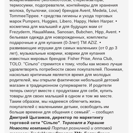
термосумки, подогреватели, контейнеры для хранения
молока, бутылочки, соски) брендов Avent, Medela, Lovi,
TommeeTippee. • средства гигиены и ухода торговых
марок Pumpers, Huggies, Libero, Happy, Helen Harper. •
косметика для малышей и для будущих мам от
Frezyderm, НашаМама, Sanosan, Bubchen, Hipp, Avent. •
бельевая одежда для новорожденных, комплекты
подарочные и для купания (0-3лет) ТМ AZIZ. •
развивающие игрушки для самых маленьких (от 0 до 3
лет), музыкальные коврики, коврики для купания
известных мировых брендов: Fisher Prise, Anna Club,
TOLO. "Сільпо" стремится к тому, чтобы как можно лучше
удовлетворять потребности своих покупателей. Понимая,
насколько критичным является время для молодых
родителей, мы открыли фактически небольшой детский
магазин в традиционном супермаркете. И родители
теперь смогут вместе с продуктами для себя, купить
товары для своих малышей в одном и том же месте.
Таким образом, мы надеемся облегчить жизнь
покупателей с маленькими детьми, освободить им
больше времени для общения с семьей". – сообщил
Дмитрий Цыганков, директор по маркетингу
торговой сети "Сільпо"
.
Торговля в Украине
Новости компаний
Портал розничной и оптовой