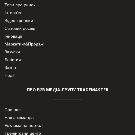
Топи про ринок
Інтерв’ю
Відео-тренінги
Світовий досвід
Інновації
Маркетинг&Продажі
Закупки
Логістика
Закон
Події
ПРО В2В МЕДІА-ГРУПУ TRADEMASTER
Про нас
Наша команда
Реклама на порталі
Тренінговий центр