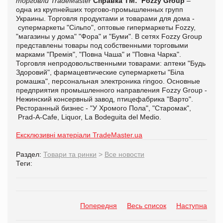
торговли TradeMaster
Справка ТМ:
Fozzy Group
–
одна из крупнейших торгово-промышленных групп
Украины. Торговля продуктами и товарами для дома -
супермаркеты "Сільпо", оптовые гипермаркеты Fozzy,
"магазины у дома" "Фора" и "Буми". В сетях Fozzy Group
представлены товары под собственными торговыми
марками "Премія", "Повна Чаша" и "Повна Чарка".
Торговля непродовольственными товарами: аптеки "Будь
Здоровий", фармацевтические супермаркеты "Біла
ромашка", персональная электроника ringoo. Основные
предприятия промышленного направления Fozzy Group -
Нежинский консервный завод, птицефабрика "Варто".
Ресторанный бизнес - "У Хромого Пола", "Старомак",
Prad-A-Cafe, Liquor, La Bodeguita del Medio.
Ексклюзивні матеріали TradeMaster.ua
Раздел:
Товари та ринки
>
Все новости
Теги:
Попередня
Весь список
Наступна