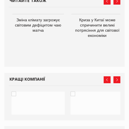
ЧИТАЙТЕ ТАКОЖ
Зміна клімату загрожує
Криза у Китаї може
ne
світовим дефіцитом чаю
спричинити великі
матча
потрясіння для світової
економіки
КРАЩІ КОМПАНІЇ