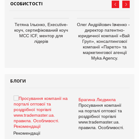
ОСОБИСТОСТІ
,
Тетяна Ільєнко, Executive-
Олег Андрійович Івченко —
ОВ
коуч, сертифікований коуч
директор патентно-
МСС ICF, ментор для
юридичної компанії «Вайз
лідерів
Груп», консалтингової
компанії «Парето» та
маркетингової агенції
Myka Agency.
БЛОГИ
Брагина Людмила
ї
Просування компанії
а
на порталі оптової та
роздрібної торгівлі
www.trademaster.ua.
і.
правила. Особливості.
Рекомендації
Ре