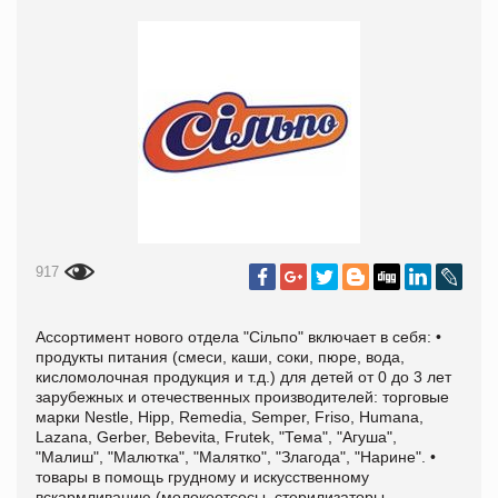
917
Ассортимент нового отдела "Сільпо" включает в себя: •
продукты питания (смеси, каши, соки, пюре, вода,
кисломолочная продукция и т.д.) для детей от 0 до 3 лет
зарубежных и отечественных производителей: торговые
марки Nestle, Hipp, Remedia, Semper, Friso, Humana,
Lazana, Gerber, Bebevita, Frutek, "Тема", "Агуша",
"Малиш", "Малютка", "Малятко", "Злагода", "Нарине". •
товары в помощь грудному и искусственному
вскармливанию (молокоотсосы, стерилизаторы,