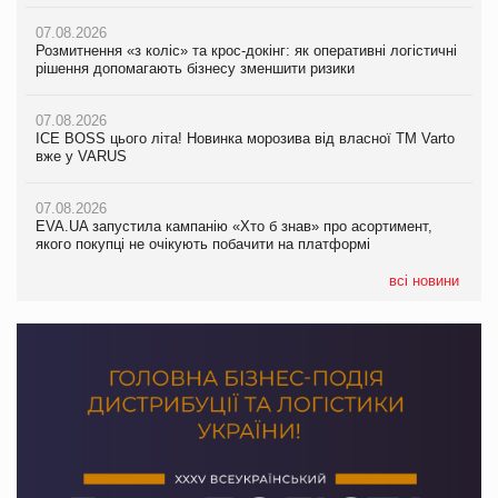
07.08.2026
07.08.2026
07.08.2026
Розмитнення «з коліс» та крос-докінг: як оперативні логістичні
Розмитнення «з коліс» та крос-докінг: як оперативні логістичні
Kraft Heinz скоротила збиток у першому півріччі
рішення допомагають бізнесу зменшити ризики
рішення допомагають бізнесу зменшити ризики
07.08.2026
07.08.2026
07.08.2026
Продажі Hugo Boss впали на 9%
ICE BOSS цього літа! Новинка морозива від власної ТМ Varto
ICE BOSS цього літа! Новинка морозива від власної ТМ Varto
вже у VARUS
вже у VARUS
07.08.2026
Франція заборонила рекламні дзвінки без згоди клієнтів
07.08.2026
07.08.2026
EVA.UA запустила кампанію «Хто б знав» про асортимент,
EVA.UA запустила кампанію «Хто б знав» про асортимент,
якого покупці не очікують побачити на платформі
якого покупці не очікують побачити на платформі
всі новини