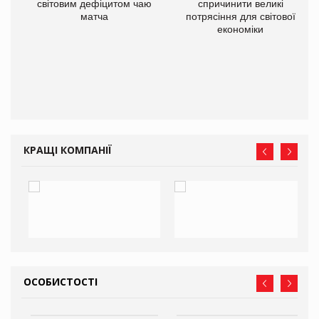
ne
світовим дефіцитом чаю
спричинити великі
матча
потрясіння для світової
економіки
КРАЩІ КОМПАНІЇ
ОСОБИСТОСТІ