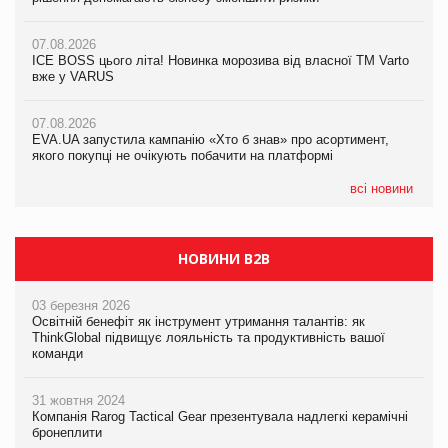
07.08.2026
07.08.2026
07.08.2026
Продажі Hugo Boss впали на 9%
ICE BOSS цього літа! Новинка морозива від власної ТМ Varto
ICE BOSS цього літа! Новинка морозива від власної ТМ Varto
вже у VARUS
вже у VARUS
07.08.2026
Франція заборонила рекламні дзвінки без згоди клієнтів
07.08.2026
07.08.2026
EVA.UA запустила кампанію «Хто б знав» про асортимент,
EVA.UA запустила кампанію «Хто б знав» про асортимент,
якого покупці не очікують побачити на платформі
якого покупці не очікують побачити на платформі
всі новини
НОВИНИ B2B
03 березня 2026
Освітній бенефіт як інструмент утримання талантів: як
ThinkGlobal підвищує лояльність та продуктивність вашої
команди
31 жовтня 2024
Компанія Rarog Tactical Gear презентувала надлегкі керамічні
бронеплити