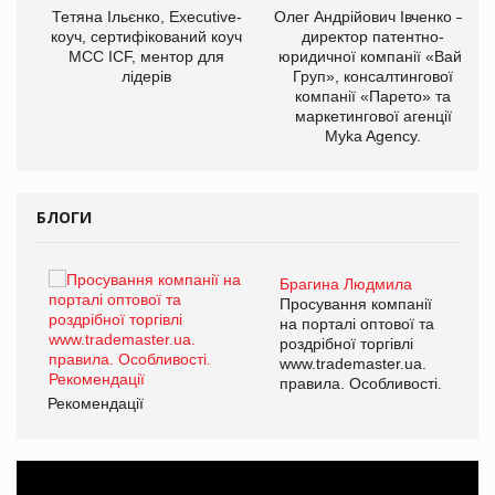
,
Тетяна Ільєнко, Executive-
Олег Андрійович Івченко —
ОВ
коуч, сертифікований коуч
директор патентно-
МСС ICF, ментор для
юридичної компанії «Вайз
лідерів
Груп», консалтингової
компанії «Парето» та
маркетингової агенції
Myka Agency.
БЛОГИ
Брагина Людмила
ї
Просування компанії
а
на порталі оптової та
роздрібної торгівлі
www.trademaster.ua.
і.
правила. Особливості.
Рекомендації
Ре