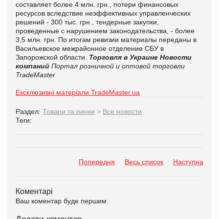
составляет более 4 млн. грн., потери финансовых
ресурсов вследствие неэффективных управленческих
решений - 300 тыс. грн., тендерные закупки,
проведенные с нарушением законодательства, - более
3,5 млн. грн. По итогам ревизии материалы переданы в
Васильевское межрайонное отделение СБУ в
Запорожской области.
Торговля в Украине
Новости
компаний
Портал розничной и оптовой торговли
TradeMaster
Ексклюзивні матеріали TradeMaster.ua
Раздел:
Товари та ринки
>
Все новости
Теги:
Попередня
Весь список
Наступна
Коментарі
Ваш коментар буде першим.