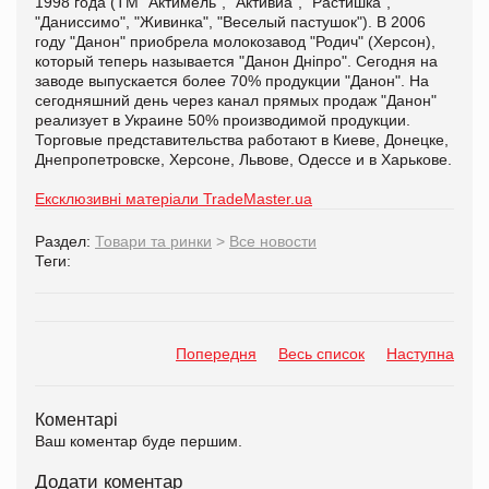
1998 года (ТМ "Актимель", "Активиа", "Растишка",
"Даниссимо", "Живинка", "Веселый пастушок"). В 2006
году "Данон" приобрела молокозавод "Родич" (Херсон),
который теперь называется "Данон Дніпро". Сегодня на
заводе выпускается более 70% продукции "Данон". На
сегодняшний день через канал прямых продаж "Данон"
реализует в Украине 50% производимой продукции.
Торговые представительства работают в Киеве, Донецке,
Днепропетровске, Херсоне, Львове, Одессе и в Харькове.
Ексклюзивні матеріали TradeMaster.ua
Раздел:
Товари та ринки
>
Все новости
Теги:
Попередня
Весь список
Наступна
Коментарі
Ваш коментар буде першим.
Додати коментар