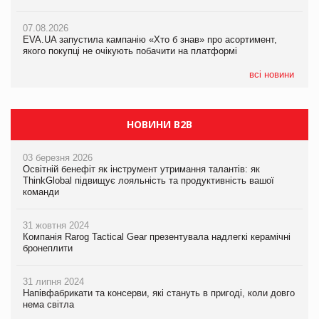
07.08.2026
Франція заборонила рекламні дзвінки без згоди клієнтів
07.08.2026
07.08.2026
EVA.UA запустила кампанію «Хто б знав» про асортимент,
EVA.UA запустила кампанію «Хто б знав» про асортимент,
якого покупці не очікують побачити на платформі
якого покупці не очікують побачити на платформі
всі новини
НОВИНИ B2B
03 березня 2026
Освітній бенефіт як інструмент утримання талантів: як
ThinkGlobal підвищує лояльність та продуктивність вашої
команди
31 жовтня 2024
Компанія Rarog Tactical Gear презентувала надлегкі керамічні
бронеплити
31 липня 2024
Напівфабрикати та консерви, які стануть в пригоді, коли довго
нема світла