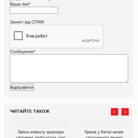
Ваше імя
*
Захист від СПАМ
Сообщение
*
ЧИТАЙТЕ ТАКОЖ
Зміна клімату загрожує
Криза у Китаї може
ne
світовим дефіцитом чаю
спричинити великі