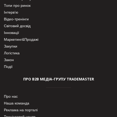
Топи про ринок
Інтерв’ю
Відео-тренінги
Світовий досвід
Інновації
Маркетинг&Продажі
Закупки
Логістика
Закон
Події
ПРО В2В МЕДІА-ГРУПУ TRADEMASTER
Про нас
Наша команда
Реклама на порталі
Тренінговий центр