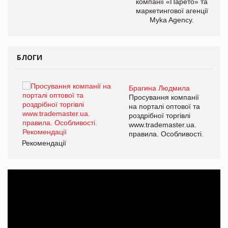
компанії «Парето» та
маркетингової агенції
Myka Agency.
БЛОГИ
Брагина Людмила
ї
Просування компанії
а
на порталі оптової та
роздрібної торгівлі
www.trademaster.ua.
і.
правила. Особливості.
Рекомендації
Ре