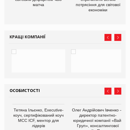
матча
потрясіння для світової
економіки
КРАЩІ КОМПАНІЇ
ОСОБИСТОСТІ
,
Тетяна Ільєнко, Executive-
Олег Андрійович Івченко —
ОВ
коуч, сертифікований коуч
директор патентно-
МСС ICF, ментор для
юридичної компанії «Вайз
лідерів
Груп», консалтингової