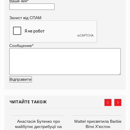
Ваше імя
*
Захист від СПАМ
Сообщение
*
ЧИТАЙТЕ ТАКОЖ
Анастасія Бутенко про
Mattel присвятила Barbie
оди
майбутнє дистрибуції на
Вітні Х'юстон