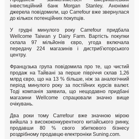
інвестиційний банк Morgan Stanley. Анонімні
джерела повідомили, що Carrefour вже звернулася
до кількох потенційних покупців.
У грудні минулого року Carrefour придбала
Wellcome Taiwan у Dairy Farm. Вартість покупки
склала 97 мільйонів євро, угода включала
передачу 224 магазинів і дистриб'юторського
центру.
Французька група повідомила про те, що чистий
продаж на Тайвані за перше півріччя склав 1,26
млрд євро, що на 13 % більше, ніж за аналогічний
період минулого року за постійних курсів валют.
Тоді компанія заявила, що нещодавно придбані
магазини Wellcome спрацювали значно вище
очікувань.
Два роки тому Carrefour вже значною мірою
вийшла з висококонкурентного китайського ринку,
продавши 80 % свого збиткового бізнесу
роздрібному продавцю електроніки Suning.com.