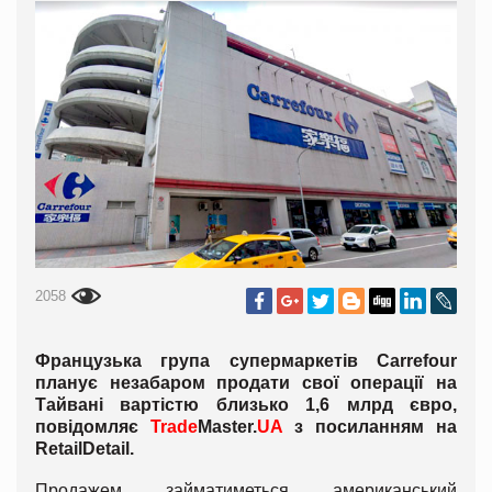
2058
Французька група супермаркетів Carrefour
планує незабаром продати свої операції на
Тайвані вартістю близько 1,6 млрд євро,
повідомляє
Trade
Master
.
UA
з посиланням на
RetailDetail
.
Продажем займатиметься американський