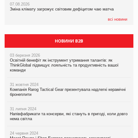
07.08.2026
07.08.2026
Kraft Heinz скоротила збиток у першому півріччі
Зміна клімату загрожує світовим дефіцитом чаю матча
Зміна клімату загрожує світовим дефіцитом чаю матча
всі новини
НОВИНИ B2B
03 березня 2026
Освітній бенефіт як інструмент утримання талантів: як
ThinkGlobal підвищує лояльність та продуктивність вашої
команди
31 жовтня 2024
Компанія Rarog Tactical Gear презентувала надлегкі керамічні
бронеплити
31 липня 2024
Напівфабрикати та консерви, які стануть в пригоді, коли довго
нема світла
24 червня 2024