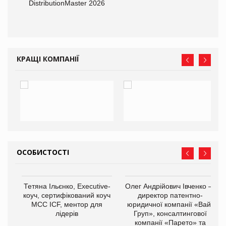
DistributionMaster 2026
КРАЩІ КОМПАНІЇ
ОСОБИСТОСТІ
,
Тетяна Ільєнко, Executive-
Олег Андрійович Івченко —
ОВ
коуч, сертифікований коуч
директор патентно-
МСС ICF, ментор для
юридичної компанії «Вайз
лідерів
Груп», консалтингової
компанії «Парето» та