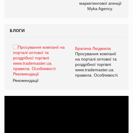
маркетингової агенції
Myka Agency.
БЛОГИ
Брагина Людмила
Просування компанії
на порталі оптової та
роздрібної торгівлі
www.trademaster.ua.
правила. Особливості.
Рекомендації
Ре