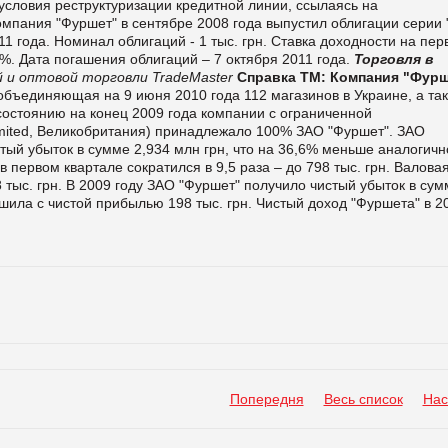
условия реструктуризации кредитной линии, ссылаясь на
пания "Фуршет" в сентябре 2008 года выпустил облигации серии 
1 года. Номинал облигаций - 1 тыс. грн. Ставка доходности на пер
%. Дата погашения облигаций – 7 октября 2011 года.
Торговля в
 и оптовой торговли TradeMaster
Справка ТМ:
Компания "Фурш
 объединяющая на 9 июня 2010 года 112 магазинов в Украине, а та
состоянию на конец 2009 года компании с ограниченной
imited, Великобритания) принадлежало 100% ЗАО "Фуршет". ЗАО
тый убыток в сумме 2,934 млн грн, что на 36,6% меньше аналогичн
в первом квартале сократился в 9,5 раза – до 798 тыс. грн. Валова
 тыс. грн. В 2009 году ЗАО "Фуршет" получило чистый убыток в сум
ршила с чистой прибылью 198 тыс. грн. Чистый доход "Фуршета" в 2
Попередня
Весь список
Нас