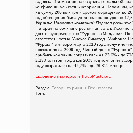
годовых. В компании не озвучивают дальнейшие 
конфиденциальность информации. Напомним, ком
на сумму 200 млн грн и сроком обращения до 201
год обращения была установлена на уровне 17,5
Украине
Новости компаний
Портал розничной
– вторая по величине розничная сеть в Украине,
девять супермаркетов "Фуршет" в Молдавии. По 
ответственностью "Ансуса Лимитед" (Anthousa L
"Фуршет" в январе-марте 2010 года получило чис
показателя за 2009 год. Чистый доход "Фуршета" 
прибыль компании сократилась на 23,6% - до 798
2,233 млн грн, тогда как 2008 год компания заве
году сократился на 42,7% - до 26,811 млн грн.
Ексклюзивні матеріали TradeMaster.ua
Раздел:
Товари та ринки
>
Все новости
Теги: