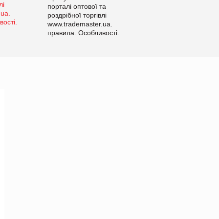
порталі оптової та
роздрібної торгівлі
www.trademaster.ua.
правила. Особливості.
Рекомендації