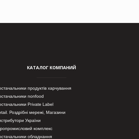
КАТАЛОГ КОМПАНИЙ
остачальники продуктів харчування
остачальники nonfood
стачальники Private Label
tail. Роздрібні мережі, Магазини
истрибутори України
гропромисловий комплекс
остачальники обладнання