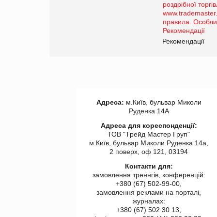
порталі оптової та
роздрібної торгівлі
www.trademaster.ua.
правила. Особливості.
ії
Рекомендації
Адреса:
м.Київ, бульвар Миколи
Руденка 14А
Адреса для кореспонденції:
ТОВ "Tрейд Мастер Груп"
м.Київ, бульвар Миколи Руденка 14а,
2 поверх, оф 121, 03194
Контакти для:
замовлення треннгів, конференцій:
+380 (67) 502-99-00,
замовлення реклами на порталі,
журналах:
+380 (67) 502 30 13,