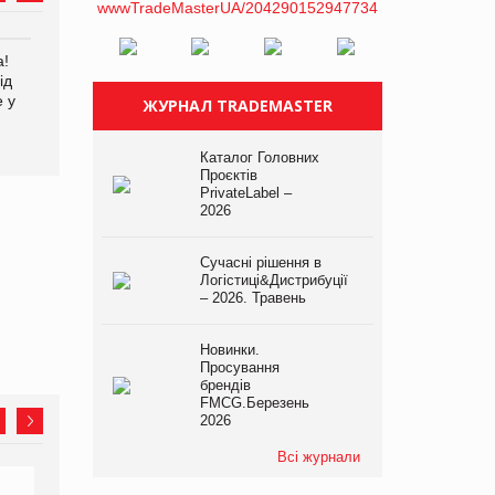
а!
EVA.UA запустила
Kraft Heinz скоротила
ід
кампанію «Хто б знав» про
збиток у першому півріччі
е у
асортимент, якого покупці
ЖУРНАЛ TRADEMASTER
не очікують побачити на
платформі
Каталог Головних
Проєктів
PrivateLabel –
2026
Сучасні рішення в
Логістиці&Дистрибуції
– 2026. Травень
Новинки.
Просування
брендів
FMCG.Березень
2026
Всі журнали