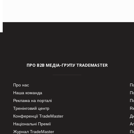
ПРО В2В МЕДІА-ГРУПУ TRADEMASTER
Про нас
П
Наша команда
П
Реклама на порталі
По
Тренінговий центр
Re
Конференції TradeMaster
Д
Національні Премії
А
Журнал TradeMaster
П