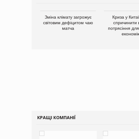
ує виробника
Зміна клімату загрожує
Криза у Кита
добавок Thorne
світовим дефіцитом чаю
спричинити 
матча
потрясіння для 
економі
КРАЩІ КОМПАНІЇ