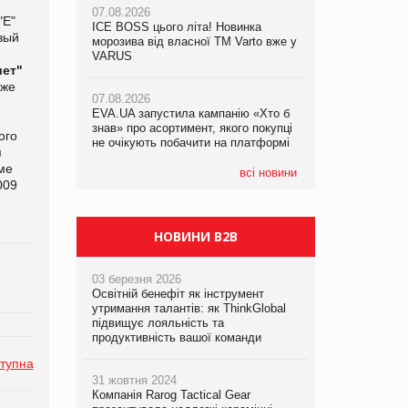
07.08.2026
07.08.2026
"Е"
ICE BOSS цього літа! Новинка
ICE BOSS цього літа! Новинка
вый
07.08.2026
морозива від власної ТМ Varto вже у
морозива від власної ТМ Varto вже у
Франція заборонила рекламні дзвінки
VARUS
VARUS
ет"
без згоди клієнтів
кже
07.08.2026
07.08.2026
EVA.UA запустила кампанію «Хто б
EVA.UA запустила кампанію «Хто б
знав» про асортимент, якого покупці
знав» про асортимент, якого покупці
ого
не очікують побачити на платформі
не очікують побачити на платформі
я
ме
всі новини
009
НОВИНИ B2B
03 березня 2026
Освітній бенефіт як інструмент
утримання талантів: як ThinkGlobal
підвищує лояльність та
продуктивність вашої команди
тупна
31 жовтня 2024
Компанія Rarog Tactical Gear