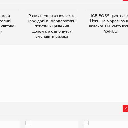
ї може
Розмитнення «з коліс» та
ICE BOSS цього літ
великі
крос-докінг: як оперативні
Новинка морозива в
світової
логістичні рішення
власної ТМ Varto вж
ки
допомагають бізнесу
VARUS
зменшити ризики