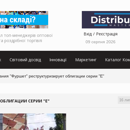
Вхід
Реєстрація
л топ-менеджерів оптової
та роздрібної торгівлі
09 серпня 2026
к
Світовий досвід
Інновації
Маркетинг
Каталог Ком
ния "Фуршет" реструктуризирует облигации серии "Е"
16 ли
ОБЛИГАЦИИ СЕРИИ "Е"