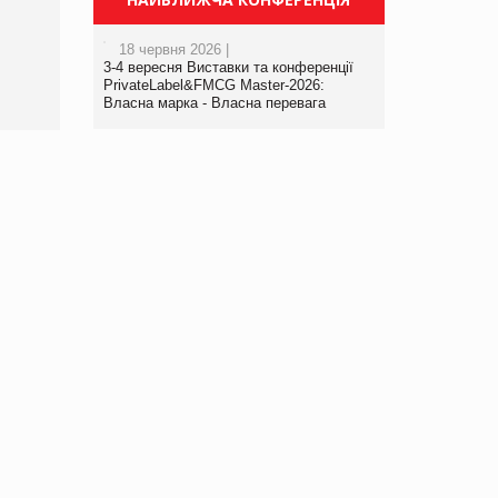
порталі оптової та
роздрібної торгівлі
18 червня 2026 |
www.trademaster.ua.
3-4 вересня Виставки та конференції
правила. Особливості.
PrivateLabel&FMCG Master-2026:
Власна марка - Власна перевага