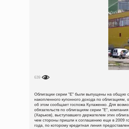
639
Облигации серии "Е" были выпущены на общую су
накопленного купонного дохода по облигациям, 
об этом сообщает госпожа Кулаженко. Для возм
обязательств по облигациям серии "Е", компан
(Харьков), выступавшего держателем этих облига
чем стороны пришли к соглашению еще в 2009 го
года, по которому кредитная линия предоставле