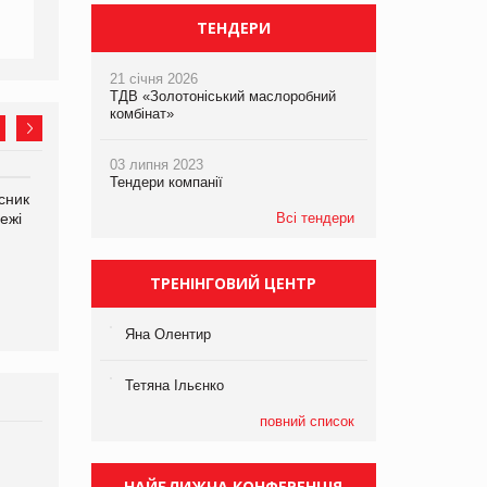
ТЕНДЕРИ
21 січня 2026
ТДВ «Золотоніський маслоробний
комбінат»
03 липня 2023
Тендери компанії
сник
Олексій Логачов-Михайлов
Яна Сараніна, директор
ежі
Файно маркет Директор
Всі тендери
компанії «УкраМарин»
департаменту з
виробництва
ТРЕНІНГОВИЙ ЦЕНТР
Яна Олентир
Тетяна Ільєнко
повний список
Брагина Людмила
Просування компанії на
НАЙБЛИЖЧА КОНФЕРЕНЦІЯ