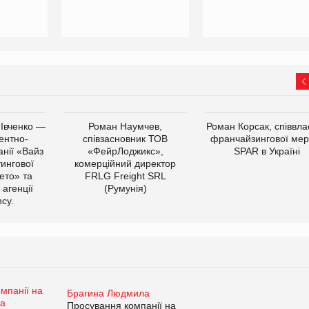
 Івченко —
Роман Наумчев,
Роман Корсак, співвла
ентно-
співзасновник ТОВ
франчайзингової мер
нії «Вайз
«ФейрЛоджикс»,
SPAR в Україні
тингової
комерційний директор
ето» та
FRLG Freight SRL
 агенції
(Румунія)
cy.
Брагина Людмила
Просування компанії на