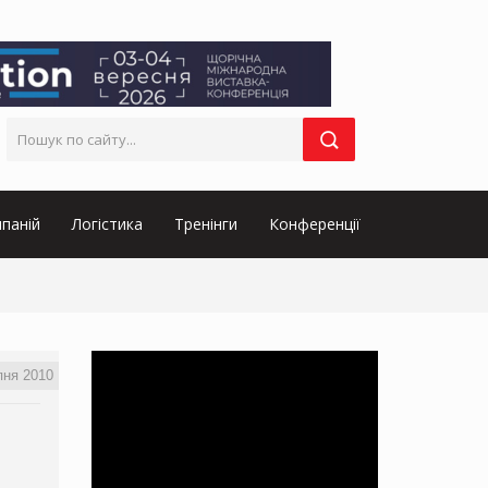
паній
Логістика
Тренінги
Конференції
пня 2010