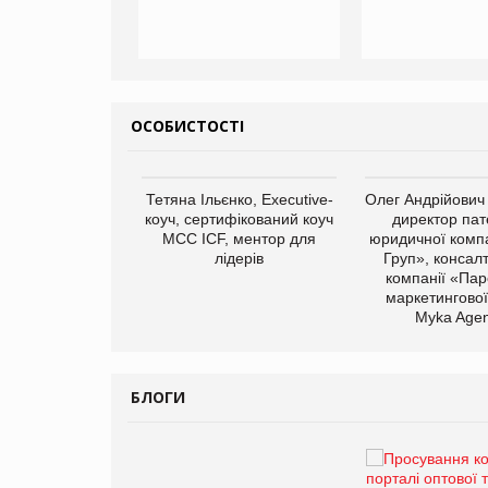
ОСОБИСТОСТІ
арас Ігорович,
Тетяна Ільєнко, Executive-
Олег Андрійович
иробництва ТОВ
коуч, сертифікований коуч
директор пат
Герчак"
МСС ICF, ментор для
юридичної компа
лідерів
Груп», консал
компанії «Пар
маркетингової
Myka Agen
БЛОГИ
Брагина Людмила
Просування компанії на