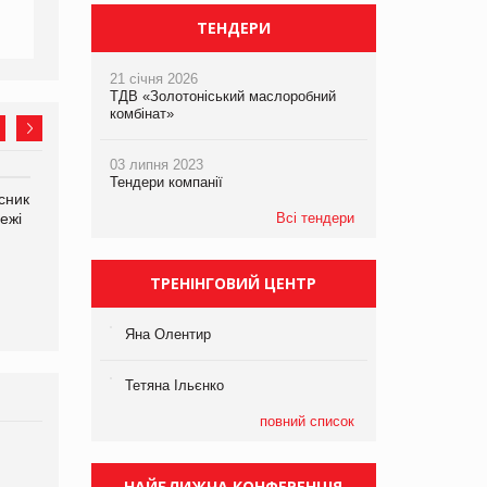
ТЕНДЕРИ
21 січня 2026
ТДВ «Золотоніський маслоробний
комбінат»
03 липня 2023
Тендери компанії
сник
Олексій Логачов-Михайлов
Яна Сараніна, директор
ежі
Файно маркет Директор
Всі тендери
компанії «УкраМарин»
департаменту з
виробництва
ТРЕНІНГОВИЙ ЦЕНТР
Яна Олентир
Тетяна Ільєнко
повний список
Брагина Людмила
Просування компанії на
НАЙБЛИЖЧА КОНФЕРЕНЦІЯ