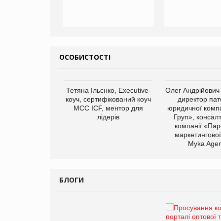
ОСОБИСТОСТІ
арас Ігорович,
Тетяна Ільєнко, Executive-
Олег Андрійович
иробництва ТОВ
коуч, сертифікований коуч
директор пат
Герчак"
МСС ICF, ментор для
юридичної компа
лідерів
Груп», консал
компанії «Пар
маркетингової
Myka Agen
БЛОГИ
Брагина Людмила
Просування компанії на