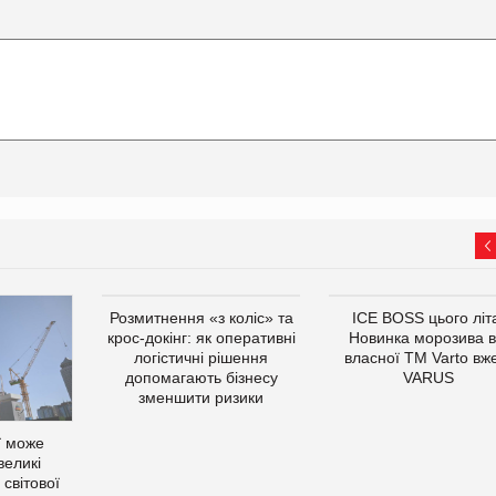
Розмитнення «з коліс» та
ICE BOSS цього літ
крос-докінг: як оперативні
Новинка морозива в
логістичні рішення
власної ТМ Varto вж
допомагають бізнесу
VARUS
зменшити ризики
ї може
великі
світової