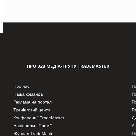
ПРО В2В МЕДІА-ГРУПУ TRADEMASTER
Про нас
П
Наша команда
П
Реклама на порталі
По
Тренінговий центр
Re
Конференції TradeMaster
Д
Національні Премії
А
Журнал TradeMaster
П