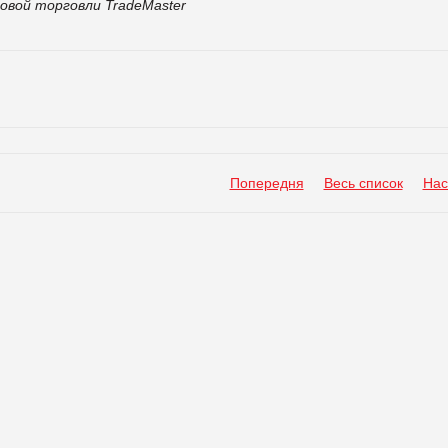
овой торговли TradeMaster
Попередня
Весь список
Нас