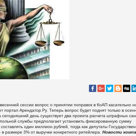
есенней сессии вопрос о принятии поправок в КоАП касательно н
ет портал Арендатор.Ру. Теперь вопрос будет поднят только в осе
а сегодняшний день существует два проекта расчета штрафных са
польной службы предполагает установить фиксированную сумму
составлять один миллион рублей, тогда как депутаты Государстве
в размере 3% от выручки конкретного ритейлера.
Новости комп