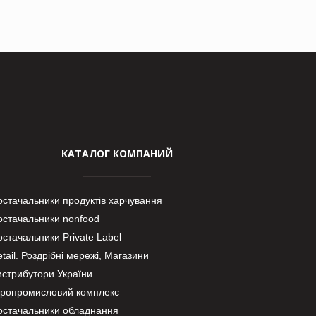
КАТАЛОГ КОМПАНИЙ
остачальники продуктів харчування
остачальники nonfood
стачальники Private Label
tail. Роздрібні мережі, Магазини
истрибутори України
гропромисловий комплекс
остачальники обладнання