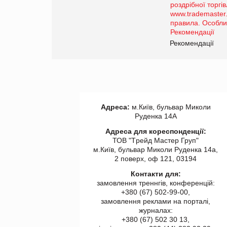
порталі оптової та
роздрібної торгівлі
www.trademaster.ua.
правила. Особливості.
ії
Рекомендації
Адреса:
м.Київ, бульвар Миколи
Руденка 14А
Адреса для кореспонденції:
ТОВ "Tрейд Мастер Груп"
м.Київ, бульвар Миколи Руденка 14а,
2 поверх, оф 121, 03194
Контакти для:
замовлення треннгів, конференцій:
+380 (67) 502-99-00,
замовлення реклами на порталі,
журналах:
+380 (67) 502 30 13,