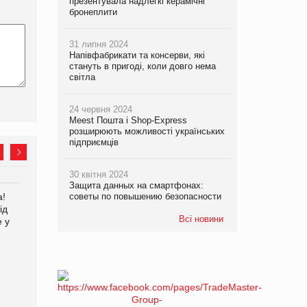
презентувала надлегкі керамічні
бронеплити
31 липня 2024
Напівфабрикати та консерви, які
стануть в пригоді, коли довго нема
світла
24 червня 2024
Meest Пошта і Shop-Express
розширюють можливості українських
підприємців
30 квітня 2024
Защита данных на смартфонах:
а!
EVA.UA запустила
советы по повышению безопасности
Kraft Heinz скоротила
ід
кампанію «Хто б знав» про
збиток у першому півріччі
Всі новини
е у
асортимент, якого покупці
не очікують побачити на
платформі