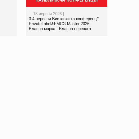
порталі оптової та
роздрібної торгівлі
18 червня 2026 |
www.trademaster.ua.
3-4 вересня Виставки та конференції
правила. Особливості.
PrivateLabel&FMCG Master-2026:
Власна марка - Власна перевага