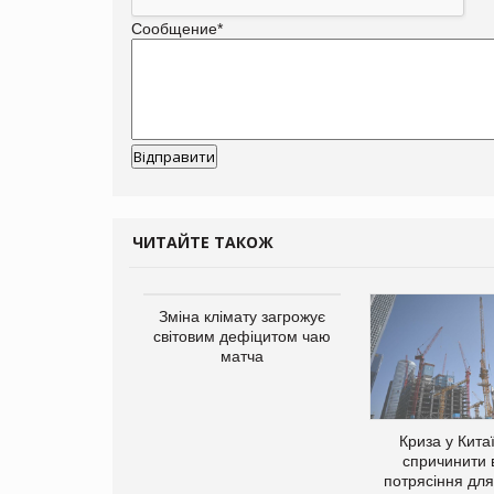
Сообщение
*
ЧИТАЙТЕ ТАКОЖ
ує виробника
Зміна клімату загрожує
добавок Thorne
світовим дефіцитом чаю
матча
Криза у Кита
спричинити 
потрясіння для 