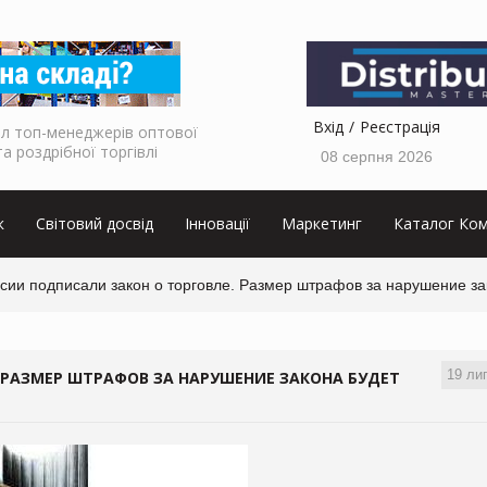
Вхід
Реєстрація
л топ-менеджерів оптової
та роздрібної торгівлі
08 серпня 2026
к
Світовий досвід
Інновації
Маркетинг
Каталог Ком
ссии подписали закон о торговле. Размер штрафов за нарушение з
19 ли
 РАЗМЕР ШТРАФОВ ЗА НАРУШЕНИЕ ЗАКОНА БУДЕТ