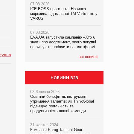
07.08.2026
07.08.2026
ICE BOSS цього літа! Новинка
ICE BOSS цього літа! Новинка
07.08.2026
морозива від власної ТМ Varto вже у
морозива від власної ТМ Varto вже у
Франція заборонила рекламні дзвінки
VARUS
VARUS
без згоди клієнтів
07.08.2026
07.08.2026
EVA.UA запустила кампанію «Хто б
EVA.UA запустила кампанію «Хто б
знав» про асортимент, якого покупці
знав» про асортимент, якого покупці
не очікують побачити на платформі
не очікують побачити на платформі
тупна
всі новини
НОВИНИ B2B
03 березня 2026
Освітній бенефіт як інструмент
утримання талантів: як ThinkGlobal
підвищує лояльність та
продуктивність вашої команди
31 жовтня 2024
Компанія Rarog Tactical Gear