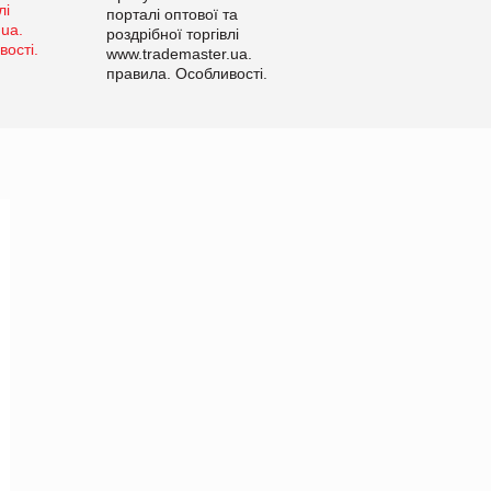
порталі оптової та
роздрібної торгівлі
www.trademaster.ua.
правила. Особливості.
Рекомендації