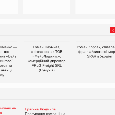
 Івченко —
Роман Наумчев,
Роман Корсак, співвла
ентно-
співзасновник ТОВ
франчайзингової мер
нії «Вайз
«ФейрЛоджикс»,
SPAR в Україні
тингової
комерційний директор
ето» та
FRLG Freight SRL
 агенції
(Румунія)
cy.
Брагина Людмила
Просування компанії на