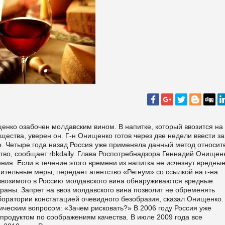
нко озабочен молдавским вином. В напитке, который ввозится на
ества, уверен он. Г-н Онищенко готов через две недели ввести з
не. Четыре года назад Россия уже применяла данный метод относит
ство, сообщает rbkdaily. Глава Роспотребнадзора Геннадий Онищен
ия. Если в течение этого времени из напитка не исчезнут вредны
ительные меры, передает агентство «Регнум» со ссылкой на г-на
ввозимого в Россию молдавского вина обнаруживаются вредные
раны. Запрет на ввоз молдавского вина позволит не обременять
оратории констатацией очевидного безобразия, сказал Онищенко.
ическим вопросом: «Зачем рисковать?» В 2006 году Россия уже
продуктом по соображениям качества. В июле 2009 года все