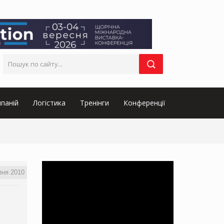
паній
Логістика
Тренінги
Конференції
пня 2010