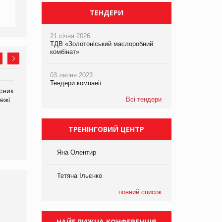
ТЕНДЕРИ
21 січня 2026
ТДВ «Золотоніський маслоробний
комбінат»
03 липня 2023
Тендери компанії
сник
Олексій Логачов-Михайлов
Яна Сараніна, директор
ежі
Файно маркет Директор
Всі тендери
компанії «УкраМарин»
департаменту з
виробництва
ТРЕНІНГОВИЙ ЦЕНТР
Яна Олентир
Тетяна Ільєнко
повний список
Брагина Людмила
Просування компанії на
НАЙБЛИЖЧА КОНФЕРЕНЦІЯ