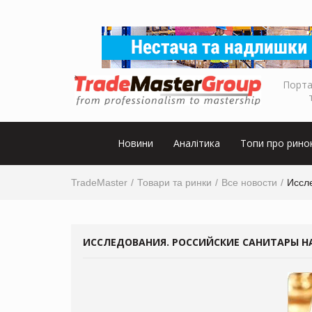
Порта
Новини
Аналітика
Топи про рино
TradeMaster
Товари та ринки
Все новости
Иссл
ИССЛЕДОВАНИЯ. РОССИЙСКИЕ САНИТАРЫ Н