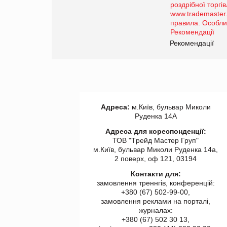
порталі оптової та
роздрібної торгівлі
www.trademaster.ua.
правила. Особливості.
ії
Рекомендації
Адреса:
м.Київ, бульвар Миколи
Руденка 14А
Адреса для кореспонденції:
ТОВ "Tрейд Мастер Груп"
м.Київ, бульвар Миколи Руденка 14а,
2 поверх, оф 121, 03194
Контакти для:
замовлення треннгів, конференцій:
+380 (67) 502-99-00,
замовлення реклами на порталі,
журналах:
+380 (67) 502 30 13,