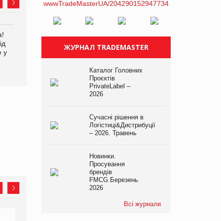
а!
EVA.UA запустила
Kraft Heinz скоротила
ід
кампанію «Хто б знав» про
збиток у першому півріччі
ЖУРНАЛ TRADEMASTER
е у
асортимент, якого покупці
не очікують побачити на
платформі
Каталог Головних
Проєктів
PrivateLabel –
2026
Сучасні рішення в
Логістиці&Дистрибуції
– 2026. Травень
Новинки.
Просування
брендів
FMCG.Березень
2026
Всі журнали