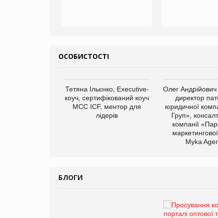
ОСОБИСТОСТІ
арас Ігорович,
Тетяна Ільєнко, Executive-
Олег Андрійович
иробництва ТОВ
коуч, сертифікований коуч
директор пат
Герчак"
МСС ICF, ментор для
юридичної компа
лідерів
Груп», консал
компанії «Пар
маркетингової
Myka Agen
БЛОГИ
Брагина Людмила
Просування компанії на