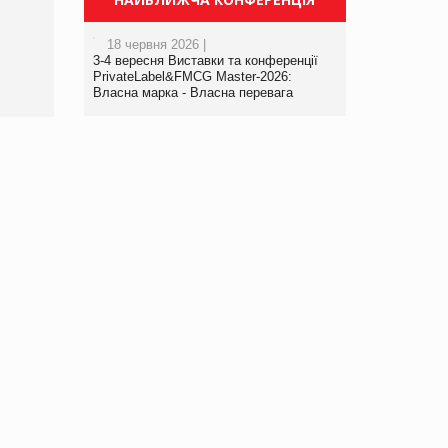
порталі оптової та
роздрібної торгівлі
18 червня 2026 |
www.trademaster.ua.
3-4 вересня Виставки та конференції
правила. Особливості.
PrivateLabel&FMCG Master-2026:
Власна марка - Власна перевага