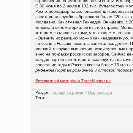
ограничения на импорт вин были сняты. В январ
С 30 июня по 2 июля в 102 тыс. бутылок трех мол
Роспотребнадзор нашел опасные для здоровья х
санитарная служба забраковала более 220 тыс. 
Молдавии. Как отмечал Геннадий Онищенко, с 26
коньяка и виноматериалов из этой страны. Молда
которого сводилась к тому, что в запрете на ви
«Оценить их реакцию можно как неадекватную. Мо
не везли в Россию помои, а занимались делом. 
жесткой: в случае выявления некачественных пар
вино на покраску российских заборов. Сейчас д
каждая партия вин которого исследуется на качес
последние годы в Россию ввезли более 73 млн л в
рубежом
Портал розничной и оптовой торговл
Ексклюзивні матеріали TradeMaster.ua
Раздел:
Товари та ринки
>
Все новости
Теги: