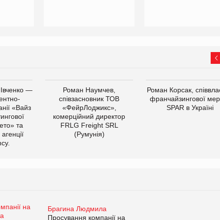
 Івченко —
Роман Наумчев,
Роман Корсак, співвла
ентно-
співзасновник ТОВ
франчайзингової мер
нії «Вайз
«ФейрЛоджикс»,
SPAR в Україні
тингової
комерційний директор
ето» та
FRLG Freight SRL
 агенції
(Румунія)
cy.
Брагина Людмила
Просування компанії на