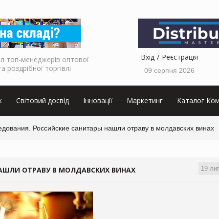
Вхід
Реєстрація
л топ-менеджерів оптової
та роздрібної торгівлі
09 серпня 2026
к
Світовий досвід
Інновації
Маркетинг
Каталог Ком
едования. Российские санитары нашли отраву в молдавских винах
19 ли
АШЛИ ОТРАВУ В МОЛДАВСКИХ ВИНАХ