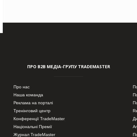
ПРО В2В МЕДІА-ГРУПУ TRADEMASTER
Про нас
П
Наша команда
П
Реклама на порталі
По
Тренінговий центр
Re
Конференції TradeMaster
Д
Національні Премії
А
Журнал TradeMaster
П