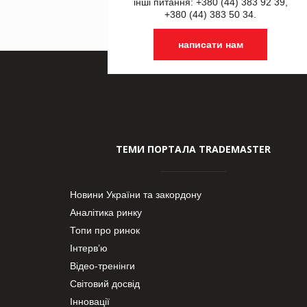
інші питання: +380 (44) 383 92 39,
+380 (44) 383 50 34.
написати нам
ТЕМИ ПОРТАЛА TRADEMASTER
Новини України та закордону
Аналітика ринку
Топи про ринок
Інтерв’ю
Відео-тренінги
Світовий досвід
Інновації