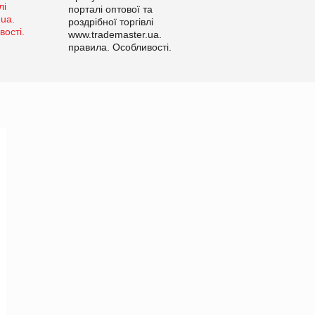
порталі оптової та
роздрібної торгівлі
www.trademaster.ua.
правила. Особливості.
Рекомендації