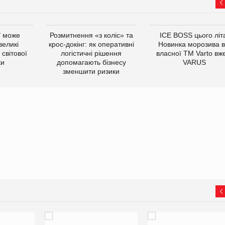
ї може
Розмитнення «з коліс» та
ICE BOSS цього літ
великі
крос-докінг: як оперативні
Новинка морозива в
світової
логістичні рішення
власної ТМ Varto вж
ки
допомагають бізнесу
VARUS
зменшити ризики