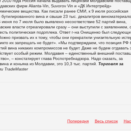
е 2010 года Россия начала выдавать лицензии молдавским поставщ
давских фирм Alianta-Vin, Suvorov Vin и «ДК Интертрейд»
имические вещества. Как писали ранее СМИ, к 9 июля российская
л бутилированного вина и свыше 23 тыс. декалитров виноматериало
 июня по 7 июля было выявлено несоответствие 52 партий вина,
вские власти отреагировали сразу – они выступили с заявлением, 
но есть политическая подоплека. Ответ г-на Онищенко был следующи
жно призвать их к тому, чтобы они прекратили унизительную исте
Никто их запрещать не будет». «Мы подтверждаем, что позиция РФ 
тий вина никаких компромиссов не будет. Даже не будем отдавать 
ействует особый режим. Молдавия – единственный внешний поставщ
тво», – констатирует глава Роспотребнадзора. Надо сказать, за
ина и коньяка из Молдавии, это 10,3 тыс. партий.
Торговля за
и TradeMaster
Попередня
Весь список
Нас