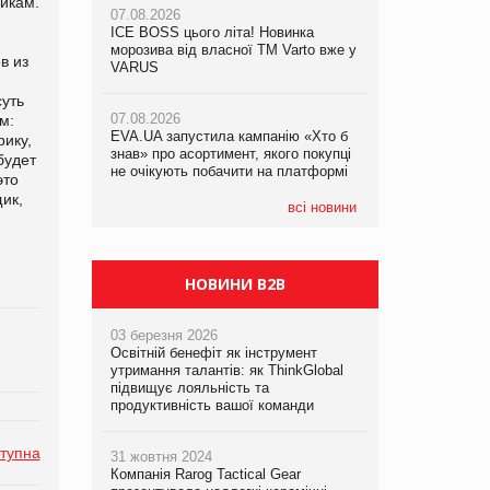
икам.
07.08.2026
07.08.2026
ICE BOSS цього літа! Новинка
ICE BOSS цього літа! Новинка
07.08.2026
морозива від власної ТМ Varto вже у
морозива від власної ТМ Varto вже у
в из
Франція заборонила рекламні дзвінки
VARUS
VARUS
без згоди клієнтів
суть
07.08.2026
07.08.2026
м:
EVA.UA запустила кампанію «Хто б
EVA.UA запустила кампанію «Хто б
рику,
знав» про асортимент, якого покупці
знав» про асортимент, якого покупці
будет
не очікують побачити на платформі
не очікують побачити на платформі
это
ик,
всі новини
НОВИНИ B2B
03 березня 2026
Освітній бенефіт як інструмент
утримання талантів: як ThinkGlobal
підвищує лояльність та
продуктивність вашої команди
тупна
31 жовтня 2024
Компанія Rarog Tactical Gear