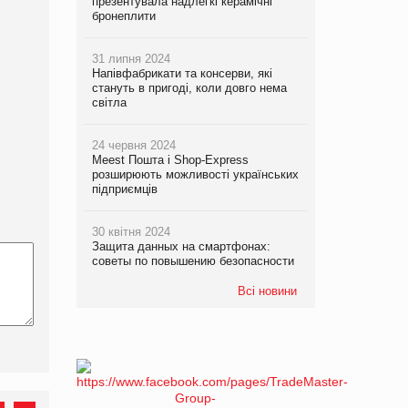
презентувала надлегкі керамічні
бронеплити
31 липня 2024
Напівфабрикати та консерви, які
стануть в пригоді, коли довго нема
світла
24 червня 2024
Meest Пошта і Shop-Express
розширюють можливості українських
підприємців
30 квітня 2024
Защита данных на смартфонах:
советы по повышению безопасности
Всі новини