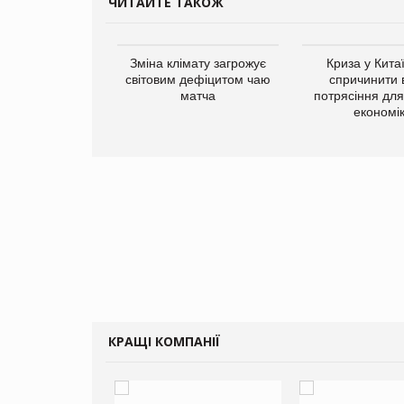
ЧИТАЙТЕ ТАКОЖ
ує виробника
Зміна клімату загрожує
Криза у Кита
добавок Thorne
світовим дефіцитом чаю
спричинити 
матча
потрясіння для 
економі
КРАЩІ КОМПАНІЇ