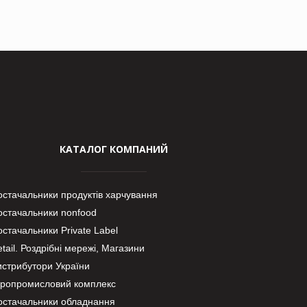
КАТАЛОГ КОМПАНИЙ
остачальники продуктів харчування
остачальники nonfood
стачальники Private Label
tail. Роздрібні мережі, Магазини
истрибутори України
гропромисловий комплекс
остачальники обладнання