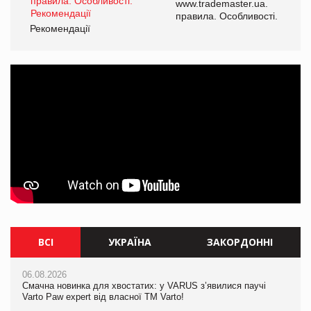
www.trademaster.ua.
і.
правила. Особливості.
Рекомендації
Ре
ВСІ
УКРАЇНА
ЗАКОРДОННІ
06.08.2026
06.08.2026
06.08.2026
Смачна новинка для хвостатих: у VARUS з’явилися паучі
Смачна новинка для хвостатих: у VARUS з’явилися паучі
Ціна на какао-боби вперше за півроку перевищила $5000 за
Varto Paw expert від власної ТМ Varto!
Varto Paw expert від власної ТМ Varto!
тонну