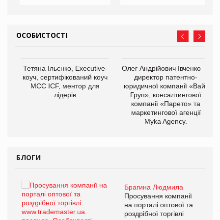
ОСОБИСТОСТІ
,
Тетяна Ільєнко, Executive-
Олег Андрійович Івченко —
ОВ
коуч, сертифікований коуч
директор патентно-
МСС ICF, ментор для
юридичної компанії «Вайз
лідерів
Груп», консалтингової
компанії «Парето» та
маркетингової агенції
Myka Agency.
БЛОГИ
Брагина Людмила
ї
Просування компанії
а
на порталі оптової та
роздрібної торгівлі