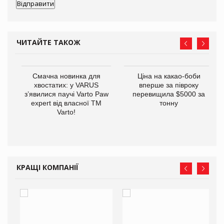
ЧИТАЙТЕ ТАКОЖ
у
Смачна новинка для
Ціна на какао-боби
хвостатих: у VARUS
вперше за півроку
з’явилися паучі Varto Paw
перевищила $5000 за
expert від власної ТМ
тонну
Varto!
КРАЩІ КОМПАНІЇ