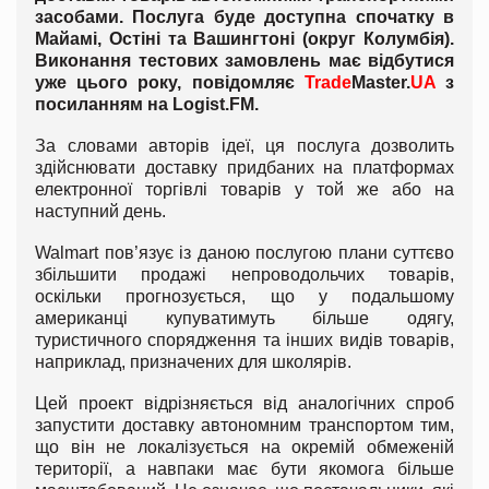
засобами. Послуга буде доступна спочатку в
Майамі, Остіні та Вашингтоні (округ Колумбія).
Виконання тестових замовлень має відбутися
уже цього року, повідомляє
Trade
Master
.
UA
з
посиланням на
Logist
.
FM
.
За словами авторів ідеї, ця послуга дозволить
здійснювати доставку придбаних на платформах
електронної торгівлі товарів у той же або на
наступний день.
Walmart пов’язує із даною послугою плани суттєво
збільшити продажі непроводольчих товарів,
оскільки прогнозується, що у подальшому
американці купуватимуть більше одягу,
туристичного спорядження та інших видів товарів,
наприклад, призначених для школярів.
Цей проект відрізняється від аналогічних спроб
запустити доставку автономним транспортом тим,
що він не локалізується на окремій обмеженій
території, а навпаки має бути якомога більше