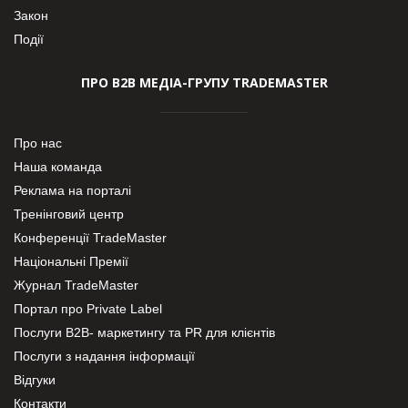
Закон
Події
ПРО В2В МЕДІА-ГРУПУ TRADEMASTER
Про нас
Наша команда
Реклама на порталі
Тренінговий центр
Конференції TradeMaster
Національні Премії
Журнал TradeMaster
Портал про Private Label
Послуги В2В- маркетингу та PR для клієнтів
Послуги з надання інформації
Відгуки
Контакти