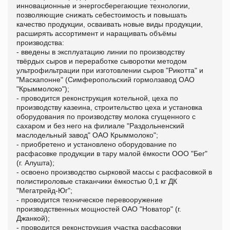
инновационные и энергосберегающие технологии,
позволяющие снижать себестоимость и повышать
качество продукции, осваивать новые виды продукции,
расширять ассортимент и наращивать объёмы
производства:
- введены в эксплуатацию линии по производству
твёрдых сыров и переработке сыворотки методом
ультрофильтрации при изготовлении сыров "Рикотта" и
"Маскапонне" (Симферопольский гормолзавод ОАО
"Крыммолоко");
- проводится реконструкция котельной, цеха по
производству казеина, строительство цеха и установка
оборудования по производству молока сгущенного с
сахаром и без него на филиале "Раздольненский
маслодельный завод" ОАО Крыммолоко";
- приобретено и установлено оборудование по
расфасовке продукции в тару малой ёмкости ООО "Бег"
(г. Алушта);
- освоено производство сырковой массы с расфасовкой в
полистироловые стаканчики ёмкостью 0,1 кг ДК
"Мегатрейд-Юг";
- проводится техническое перевооружение
производственных мощностей ОАО "Новатор" (г.
Джанкой);
- проводится реконструкция участка расфасовки