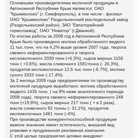
Основными производителями молочной продукции в
Автономной Республике Крым являются: ОАО
"Крыммолоко" (г. Симферополь), в том числе - филиал
ОАО "Крыммолоко" Раздольненский маслодельный завод
(Раздольненский район); ЗАО "Евпаторийский
гормолзавод", ОАО "Новатор" (г.Джанкой).
По итогам работы за 2008 год в Автономной Республике
Крым было произведено молока обработанного жидкого
11 тыс.тонн, что на 4,2% выше уровня 2007 года, творога
свежего неферментированного и творога
кисломолочного 2030 тонн (+6,3%), сыров жирных 1156
тонн ( +3,6%), масла сливочного 1581тонна (- 26,3%),
продуктов кисломолочных 12,6 тыс.тонн (-6,7%), молока
сухого 3333 тонн (-17,4%).
За 2 месяца 2009 года предприятиями по производству
молочной продукции выработано: молока обработанного
жидкого 1435 тонн, ( на 9% ниже аналогичного периода
2008 года), творога свежего неферментированного 248
тонн (+19,8%), сыров жирных 217 тонн ( + в 2 раза),
масла сливочного 82 тонны (- 31,1%), продуктов
кисломолочных 1461 тонн (-4%).
При производстве конкурентноспособной продукции
важное значение имеет эстетичность, внешний вид
упаковки и продуманная рекламная компания.
С этой целью предприятия активно внедряют