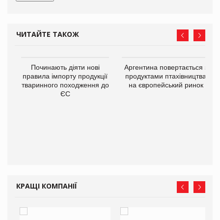
ЧИТАЙТЕ ТАКОЖ
в
Починають діяти нові
Аргентина повертається з
правила імпорту продукції
продуктами птахівництва
тваринного походження до
на європейський ринок
О:
ЄС
КРАЩІ КОМПАНІЇ