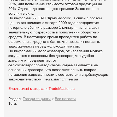
20%, или повышение стоимости готовой продукции на
20%. Однако, до настоящего времени Закон еще не
вступил в силу.
По информации ОАО "Крыммолоко", в связи с ростом
цен на газ начиная с января 2009 года предприятие
потерпело убытки в размере 1 млн.грн., испытывает
значительную потребность в пополнении оборотных
средств. В настоящее время проводится работа по
оформлению кредита в банке, что позволит погасить
задолженность перед молокосдатчиками.
По информации молокозаводов, от населения молоко
закупается в основном без договоров, что удобно
жителям и предприятию, от
сельхозтоваропроизводителей сырье закупается на
основании договора, что позволяет решить вопрос
погашения задолженности в соответствии с действующим
законодательством.
news.start.crimea.ua
Ексклюзивні матеріали TradeMaster.ua
Раздел:
Товари та ринки
>
Все новости
Теги: