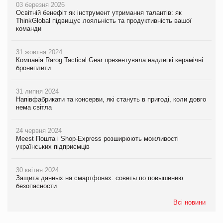
03 березня 2026
Освітній бенефіт як інструмент утримання талантів: як
ThinkGlobal підвищує лояльність та продуктивність вашої
команди
31 жовтня 2024
Компанія Rarog Tactical Gear презентувала надлегкі керамічні
бронеплити
31 липня 2024
Напівфабрикати та консерви, які стануть в пригоді, коли довго
нема світла
24 червня 2024
Meest Пошта і Shop-Express розширюють можливості
українських підприємців
30 квітня 2024
Защита данных на смартфонах: советы по повышению
безопасности
Всі новини