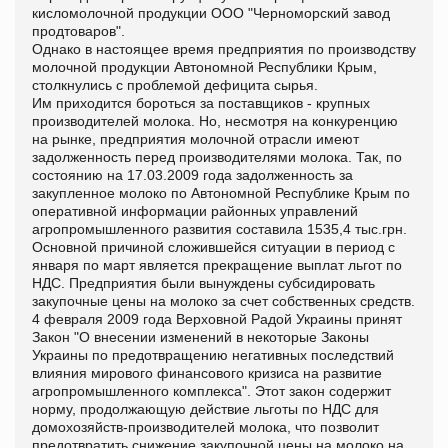
кисломолочной продукции ООО "Черноморский завод
продтоваров".
Однако в настоящее время предприятия по производству
молочной продукции Автономной Республики Крым,
столкнулись с проблемой дефицита сырья.
Им приходится бороться за поставщиков - крупных
производителей молока. Но, несмотря на конкуренцию
на рынке, предприятия молочной отрасли имеют
задолженность перед производителями молока. Так, по
состоянию на 17.03.2009 года задолженность за
закупленное молоко по Автономной Республике Крым по
оперативной информации районных управлений
агропромышленного развития составила 1535,4 тыс.грн.
Основной причиной сложившейся ситуации в период с
января по март является прекращение выплат льгот по
НДС. Предприятия были вынуждены субсидировать
закупочные цены на молоко за счет собственных средств.
4 февраля 2009 года Верховной Радой Украины принят
Закон "О внесении изменений в некоторые Законы
Украины по предотвращению негативных последствий
влияния мирового финансового кризиса на развитие
агропромышленного комплекса". Этот закон содержит
норму, продолжающую действие льготы по НДС для
домохозяйств-производителей молока, что позволит
предотвратить снижение закупочной цены на молоко на