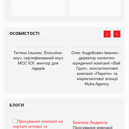
ОСОБИСТОСТІ
,
Тетяна Ільєнко, Executive-
Олег Андрійович Івченко —
ОВ
коуч, сертифікований коуч
директор патентно-
МСС ICF, ментор для
юридичної компанії «Вайз
лідерів
Груп», консалтингової
компанії «Парето» та
маркетингової агенції
Myka Agency.
БЛОГИ
Брагина Людмила
ї
Просування компанії